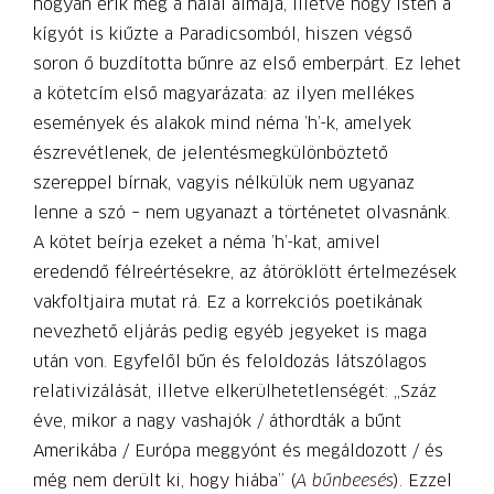
hogyan érik meg a halál almája, illetve hogy Isten a
kígyót is kiűzte a Paradicsomból, hiszen végső
soron ő buzdította bűnre az első emberpárt. Ez lehet
a kötetcím első magyarázata: az ilyen mellékes
események és alakok mind néma ’h’-k, amelyek
észrevétlenek, de jelentésmegkülönböztető
szereppel bírnak, vagyis nélkülük nem ugyanaz
lenne a szó – nem ugyanazt a történetet olvasnánk.
A kötet beírja ezeket a néma ’h’-kat, amivel
eredendő félreértésekre, az átöröklött értelmezések
vakfoltjaira mutat rá. Ez a korrekciós poetikának
nevezhető eljárás pedig egyéb jegyeket is maga
után von. Egyfelől bűn és feloldozás látszólagos
relativizálását, illetve elkerülhetetlenségét: „Száz
éve, mikor a nagy vashajók / áthordták a bűnt
Amerikába / Európa meggyónt és megáldozott / és
még nem derült ki, hogy hiába” (
A bűnbeesés
). Ezzel