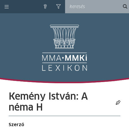
kategóriák
ke
súgó
szűrés
M
Kemény István: A
néma H
Szerző