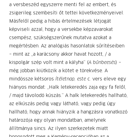
a versbeszéd egyszerre menti fel az embert, és
zsigerileg szembesíti őt tettei következményeivel.
Másfelől pedig a hibás értelmezések létjogát
képviseli azzal, hogy a versekbe képzavarokat
csempész, szükségszerűnek mutatva azokat a
megértésben. Az analógiás hasonlatok sűrítéseiben
– mint az „a karácsony akkor havat hozott, / a
kispolgár szép volt mint a kályha” (
A bűnbeesés
) –
még jobban kiütközik a kötet e törekvése. A
mindössze kétsoros
Ítéletnap, este
c. vers eleve egy
hiányos mondat: „Halk letekeredés zaja egy fa felől,
/ majd távolodó kúszás.” A halk letekeredés hallható,
az elkúszás pedig vagy látható, vagy pedig úgy
hallható, hogy annak hiányzik a hangzásra vonatkozó
határozója egy olyan mondatban, amelynek
állítmánya sincs. Az ilyen szerkezetek miatt
honosodott meg a Kemény-recepcióban az a