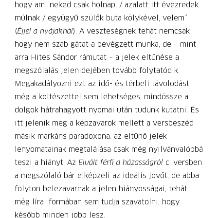
hogy ami neked csak holnap, / azalatt itt évezredek
múlnak / együgyű szülők buta kölykével, velem”
(
Éjjel a nyájaknál
). A veszteségnek tehát nemcsak
hogy nem szab gátat a bevégzett munka, de – mint
arra Hites Sándor rámutat – a jelek eltűnése a
megszólalás jelenidejében tovább folytatódik.
Megakadályozni ezt az idő- és térbeli távolodást
még a költészettel sem lehetséges, mindössze a
dolgok hátrahagyott nyomai után tudunk kutatni. És
itt jelenik meg a képzavarok mellett a versbeszéd
másik markáns paradoxona: az eltűnő jelek
lenyomatainak megtalálása csak még nyilvánvalóbbá
teszi a hiányt. Az
Elvált férfi a házasságról
c. versben
a megszólaló bár elképzeli az ideális jövőt, de abba
folyton belezavarnak a jelen hiányosságai, tehát
még lírai formában sem tudja szavatolni, hogy
később minden jobb lesz.