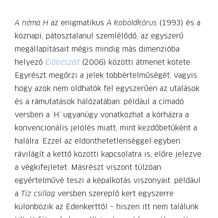
A néma H
az enigmatikus
A koboldkórus
(1993) és a
köznapi, pátosztalanul szemlélődő, az egyszerű
megállapításait mégis mindig más dimenzióba
helyező
Élőbeszéd
(2006) közötti átmenet kötete.
Egyrészt megőrzi a jelek többértelműségét, vagyis
hogy azok nem oldhatók fel egyszerűen az utalások
és a rámutatások hálózatában: például a címadó
versben a ’H’ ugyanúgy vonatkozhat a kórházra a
konvencionális jelölés miatt, mint kezdőbetűként a
halálra. Ezzel az eldönthetetlenséggel egyben
rávilágít a kettő közötti kapcsolatra is, előre jelezve
a végkifejletet. Másrészt viszont túlzóan
egyértelművé teszi a képalkotás viszonyait: például
a
Tíz csillag
versben szereplő kert egyszerre
különbözik az Édenkerttől – hiszen itt nem találunk