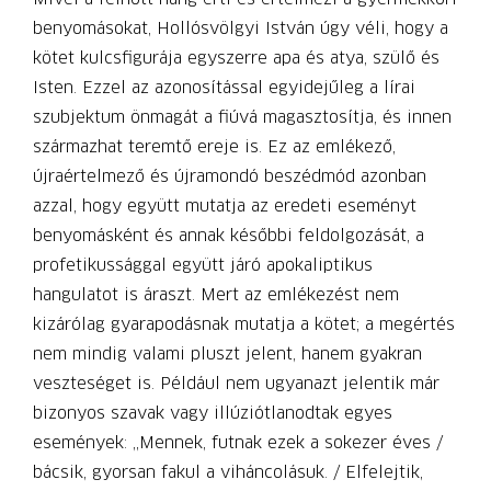
benyomásokat, Hollósvölgyi István úgy véli, hogy a
kötet kulcsfigurája egyszerre apa és atya, szülő és
Isten. Ezzel az azonosítással egyidejűleg a lírai
szubjektum önmagát a fiúvá magasztosítja, és innen
származhat teremtő ereje is. Ez az emlékező,
újraértelmező és újramondó beszédmód azonban
azzal, hogy együtt mutatja az eredeti eseményt
benyomásként és annak későbbi feldolgozását, a
profetikussággal együtt járó apokaliptikus
hangulatot is áraszt. Mert az emlékezést nem
kizárólag gyarapodásnak mutatja a kötet; a megértés
nem mindig valami pluszt jelent, hanem gyakran
veszteséget is. Például nem ugyanazt jelentik már
bizonyos szavak vagy illúziótlanodtak egyes
események: „Mennek, futnak ezek a sokezer éves /
bácsik, gyorsan fakul a viháncolásuk. / Elfelejtik,