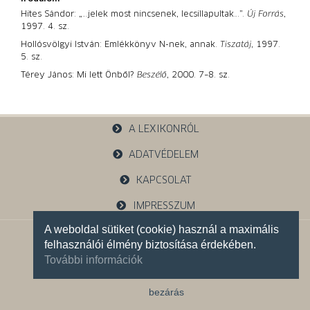
Hites Sándor: „…jelek most nincsenek, lecsillapultak…”.
Új Forrás
,
1997. 4. sz.
Hollósvölgyi István: Emlékkönyv N-nek, annak.
Tiszatáj
, 1997.
5. sz.
Térey János: Mi lett Önből?
Beszélő
, 2000. 7–8. sz.
A LEXIKONRÓL
ADATVÉDELEM
KAPCSOLAT
IMPRESSZUM
A weboldal sütiket (cookie) használ a maximális
1121 Budapest, Budakeszi u. 38.
felhasználói élmény biztosítása érdekében.
+36 30 785 5595
További információk
Facebook oldalunk
bezárás
Instagram