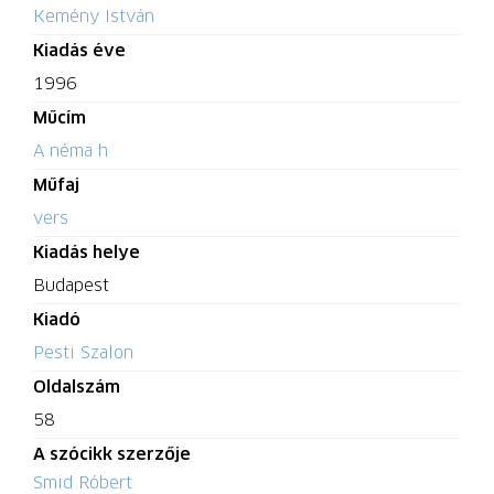
Kemény István
Kiadás éve
1996
Műcím
A néma h
Műfaj
vers
Kiadás helye
Budapest
Kiadó
Pesti Szalon
Oldalszám
58
A szócikk szerzője
Smid Róbert