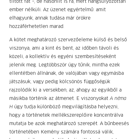
tiltott fát –, de hasonlít is rá, mert hangsúlyozottan
ember nélküli. Az üzenet egyértelmű: amit
elhagyunk, annak tudása már örökre
hozzáférhetetlen marad.
A kötet meghatározó szervezőeleme külső és belső
viszonya, ami a kint és bent, az időben távoli és
közeli, a kollektív és egyéni szembesítéseként
jelenik meg. Legtöbbször úgy tűnik, mintha ezek
ellentétben állnának, de valójában vagy egymásba
játszásuk, vagy pedig kölcsönös függőségük
rajzolódik ki a versekben; az, ahogy az egyikből a
másikba történik az átmenet. E viszonyokat
A néma
H
úgy tudja különböző megvilágításba helyezni,
hogy a történetek mellékszereplőire koncentrálva
mutatja be azok meghatározó szerepét. A bűnbeesés
történetében Kemény számára fontossá válik,