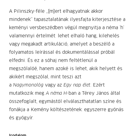
A Pilinszky-féle „[m]ert elhagyatnak akkor
mindenek” tapasztalatának ilyesfajta kiterjesztése a
keményi versbeszédben végül megnyitja a néma ’h’
valamennyi értelmét: lehet elhaló hang, kilehelés
vagy megakadt artikuláció, amelyet a beszélő a
folyamatos leírással és dokumentálással próbál
elfedni. És ez a sóhaj nem feltétlenül a
megszólalóé, hanem azoké is lehet, akik helyett és
akikért megszólal, mint teszi azt
a
Nagymonológ
vagy az
Egy nap élet
. Ezért
mutatkozik meg
A néma H-
ban a Térey János által
összefoglalt, egymástól elválaszthatatlan színe és
fonákja a Kemény költészetének: egyszerre gyónás
és gyógyír.
Irodalom