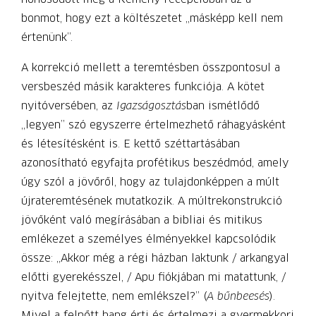
bonmot, hogy ezt a költészetet „másképp kell nem
értenünk”.
A korrekció mellett a teremtésben összpontosul a
versbeszéd másik karakteres funkciója. A kötet
nyitóversében, az
Igazságosztás
ban ismétlődő
„legyen” szó egyszerre értelmezhető ráhagyásként
és létesítésként is. E kettő széttartásában
azonosítható egyfajta profétikus beszédmód, amely
úgy szól a jövőről, hogy az tulajdonképpen a múlt
újrateremtésének mutatkozik. A múltrekonstrukció
jövőként való megírásában a bibliai és mitikus
emlékezet a személyes élményekkel kapcsolódik
össze: „Akkor még a régi házban laktunk / arkangyal
előtti gyerekésszel, / Apu fiókjában mi matattunk, /
nyitva felejtette, nem emlékszel?” (
A bűnbeesés
).
Mivel a felnőtt hang érti és értelmezi a gyermekkori