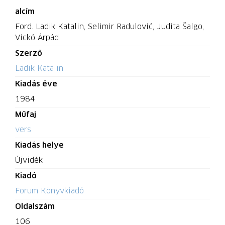
alcím
Ford. Ladik Katalin, Selimir Radulović, Judita Šalgo,
Vickó Árpád
Szerző
Ladik Katalin
Kiadás éve
1984
Műfaj
vers
Kiadás helye
Újvidék
Kiadó
Forum Könyvkiadó
Oldalszám
106