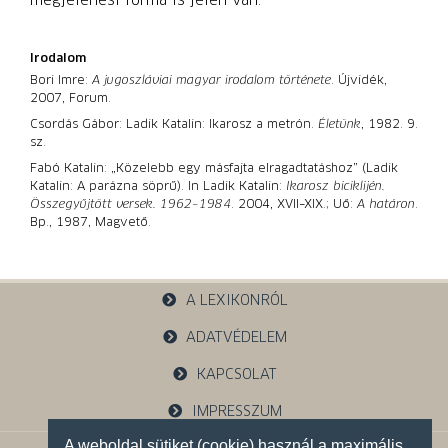
megjelenési forma is jelen van.
Irodalom
Bori Imre:
A jugoszláviai magyar irodalom története
. Újvidék,
2007, Forum.
Csordás Gábor: Ladik Katalin: Ikarosz a metrón.
Életünk
, 1982. 9.
sz.
Fabó Katalin: „Közelebb egy másfajta elragadtatáshoz” (Ladik
Katalin: A parázna söprű). In Ladik Katalin:
Ikarosz biciklijén.
Összegyűjtött versek. 1962–1984
. 2004, XVII–XIX.; Uő:
A határon
.
Bp., 1987, Magvető.
A LEXIKONRÓL
ADATVÉDELEM
KAPCSOLAT
IMPRESSZUM
A weboldal sütiket (cookie) használ a maximális