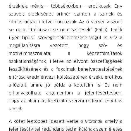
érzékiek, mégis – többségükben – erotikusak. Egy
szöveg érzékiségét prímér szinten a színek és
ritmus adják, illetve hordozzák. Az ő versei viszont
se nem ritmikusak, se nem színesek” (Fabó). Ladik
ilyen típusú szövegeinek elemzése végül is arra a
megállapításra vezetett, hogy szó- és
motívumhasználata, a képzettársítások
szokatlanságának, illetve az elvont összefüggések
leszűkítésének és a fogalmak behelyettesítésének
eljárása eredményezi költészetének érzéki, erotikus
allúzióit, amire jó példa a kötetcím is. És nem
elhanyagolható argumentum a jelentésértésben,
hogy az alcím konkretizáló szerzői reflexió:
erotikus
versek
.
A kötet legtöbbet idézett verse a
Marshall
, amely a
jelentésátvitel redundáns technikájának szemléletes