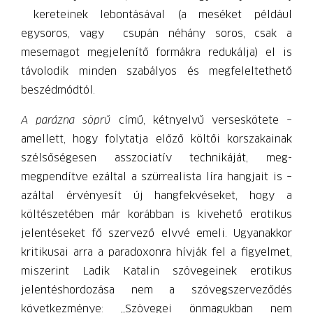
kereteinek lebontásával (a meséket például
egysoros, vagy csupán néhány soros, csak a
mesemagot megjelenítő formákra redukálja) el is
távolodik minden szabályos és megfeleltethető
beszédmódtól.
A parázna söprű
című, kétnyelvű verseskötete –
amellett, hogy folytatja előző költői korszakainak
szélsőségesen asszociatív technikáját, meg-
megpendítve ezáltal a szürrealista líra hangjait is –
azáltal érvényesít új hangfekvéseket, hogy a
költészetében már korábban is kivehető erotikus
jelentéseket fő szervező elvvé emeli. Ugyanakkor
kritikusai arra a paradoxonra hívják fel a figyelmet,
miszerint Ladik Katalin szövegeinek erotikus
jelentéshordozása nem a szövegszerveződés
következménye: „Szövegei önmagukban nem