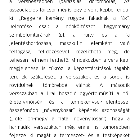
a versbeszédben (parázslás, dorombolás). Az
asszociációs láncsor mégis egy elvont képbe lendül
ki: „Reggelre kemény rügybe fakadnak a fák”.
Jelentése csak a népköltészeti hagyomány
szimbólumtárának (pl. a rügy és a fa
jelentéshordozása, maszkulin elemként való
felfogása) felidézésével közelíthető meg, de
teljesen fel nem fejthető. Mindeközben a vers képi
megjelenése is tükrözi a képzettársítások tágabb
terének szűkülését: a versszakok és a sorok is
rövidülnek, tömörebbé válnak. A második
versszakban a lírai beszélő egyértelműsíti a női
életelv/nőiség és a termékenység-jelentéssel
összefonódó „növénykosár” képének azonosságát
(„Tőle jön-megy a fiatal növénykosár.”), hogy a
harmadik versszakban még ennél is tömörebben
fejezze ki magát a természet- és a testképeket