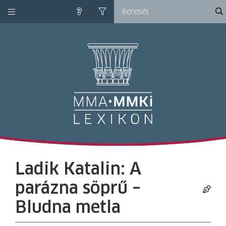
kategóriák
ke
súgó
szűrés
M
Ladik Katalin: A
parázna söprű –
Bludna metla