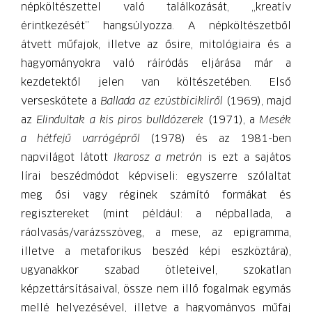
népköltészettel való találkozását, „kreatív
érintkezését” hangsúlyozza. A népköltészetből
átvett műfajok, illetve az ősire, mitológiaira és a
hagyományokra való ráíródás eljárása már a
kezdetektől jelen van költészetében. Első
verseskötete a
Ballada az ezüstbicikliről
(1969), majd
az
Elindultak a kis piros bulldózerek
(1971), a
Mesék
a hétfejű varrógépről
(1978) és az 1981-ben
napvilágot látott
Ikarosz a metrón
is ezt a sajátos
lírai beszédmódot képviseli: egyszerre szólaltat
meg ősi vagy réginek számító formákat és
regisztereket (mint például: a népballada, a
ráolvasás/varázsszöveg, a mese, az epigramma,
illetve a metaforikus beszéd képi eszköztára),
ugyanakkor szabad ötleteivel, szokatlan
képzettársításaival, össze nem illő fogalmak egymás
mellé helyezésével, illetve a hagyományos műfaj