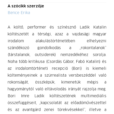
A szócikk szerzője
Bence Erika
A költő, performer és színésznő Ladik Katalin
költészetét a térségi, azaz a vajdasági magyar
irodalom alakulástörténetében elhelyezni
szándékozó gondolkodás a „rokontalanok”
(társtalanok, outsiderek) nemzedékéhez sorolja.
Noha több kritikusa (Csordás Gábor, Fabó Katalin) és
az irodalomtörténeti recepció (Bori) is kiemeli
költeményeinek a szürrealista versbeszéddel való
rokonságát, összképük, kimenetük mégis a
hagyománytól való eltávolodás irányát rajzolja meg.
Bori Imre Ladik költészetének multimediális
összefüggéseit, „kapcsolatát az előadóművészettel
és az avantgárd zenei törekvésekkel”, illetve a