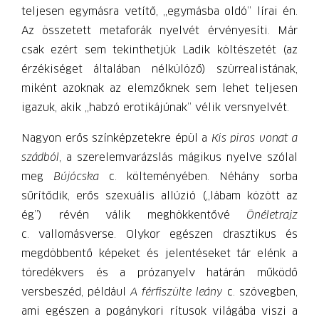
teljesen egymásra vetítő, „egymásba oldó” lírai én.
Az összetett metaforák nyelvét érvényesíti. Már
csak ezért sem tekinthetjük Ladik költészetét (az
érzékiséget általában nélkülöző) szürrealistának,
miként azoknak az elemzőknek sem lehet teljesen
igazuk, akik „habzó erotikájúnak” vélik versnyelvét.
Nagyon erős színképzetekre épül a
Kis piros vonat a
szádból
, a szerelemvarázslás mágikus nyelve szólal
meg
Bújócska
c. költeményében. Néhány sorba
sűrítődik, erős szexuális allúzió („lábam között az
ég”) révén válik meghökkentővé
Önéletrajz
c. vallomásverse. Olykor egészen drasztikus és
megdöbbentő képeket és jelentéseket tár elénk a
töredékvers és a prózanyelv határán működő
versbeszéd, például
A férfiszülte leány
c. szövegben,
ami egészen a pogánykori rítusok világába viszi a