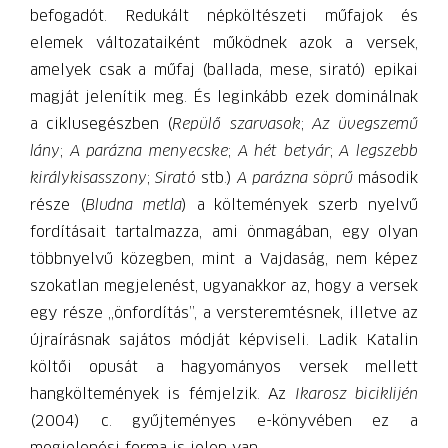
befogadót. Redukált népköltészeti műfajok és
elemek változataiként működnek azok a versek,
amelyek csak a műfaj (ballada, mese, sirató) epikai
magját jelenítik meg. És leginkább ezek dominálnak
a ciklusegészben (
Repülő szarvasok
;
Az üvegszemű
lány
;
A parázna menyecske
;
A hét betyár
;
A legszebb
királykisasszony
;
Sirató
stb.)
A parázna söprű
második
része (
Bludna metla
) a költemények szerb nyelvű
fordításait tartalmazza, ami önmagában, egy olyan
többnyelvű közegben, mint a Vajdaság, nem képez
szokatlan megjelenést, ugyanakkor az, hogy a versek
egy része „önfordítás”, a versteremtésnek, illetve az
újraírásnak sajátos módját képviseli. Ladik Katalin
költői opusát a hagyományos versek mellett
hangköltemények is fémjelzik. Az
Ikarosz biciklijén
(2004) c. gyűjteményes e-könyvében ez a