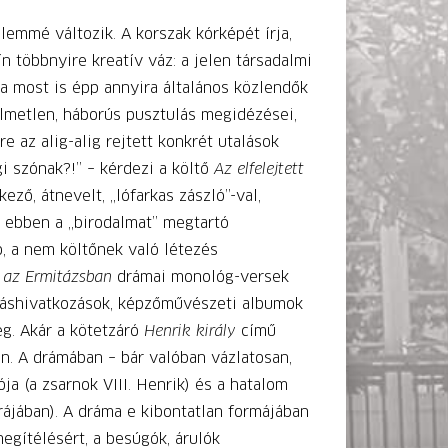
lemmé változik. A korszak kórképét írja,
n többnyire kreatív váz: a jelen társadalmi
gva most is épp annyira általános közlendők
elmetlen, háborús pusztulás megidézései,
 az alig-alig rejtett konkrét utalások
gi szónak?!” – kérdezi a költő
Az elfelejtett
ező, átnevelt, „lófarkas zászló”-val,
et ebben a „birodalmat” megtartó
, a nem költőnek való létezés
k az Ermitázsban
drámai monológ-versek
rráshivatkozások, képzőművészeti albumok
eg. Akár a kötetzáró
Henrik király
című
en. A drámában – bár valóban vázlatosan,
a (a zsarnok VIII. Henrik) és a hatalom
rájában). A dráma e kibontatlan formájában
megítélésért, a besúgók, árulók