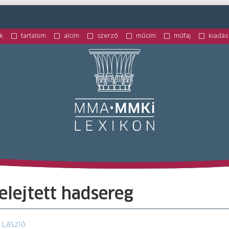
k
tartalom
alcím
szerző
műcím
műfaj
kiadás
M
felejtett hadsereg
 László