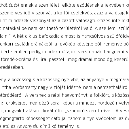
tárátlépés
) ennek a szemléleti elköteleződésnek a jegyében ké
személyes idő viszonyát a költői cselekvés, azaz a valóság k
int mindezek viszonyát az álcázott valóságtükrözés intellek
dinátákkal be nem keríthető területéről való. A szellemi szü
alni”. A két ciklus befogadja a most is hangsúlyos szülőföldver
lenkori családi drámákból, a jövőkép kétségeiből, reményeiből
laki értelemben pedig mindez műfajok, versformák, hangnemi vá
a, töredék-dráma és lírai pasztell, meg drámai monológ, keserű,
eredésében.
ény, a közösség s a közösség nyelvbe, az anyanyelv megmar
intha Vörösmarty nagy vízióját idézné: nem a nemzethalálról,
törődésről. A versnek a népi hagyományt, a folklórt, a közöss
égi örökséget megidéző sorai-képei a mindezt hordozó nyelvet
k, megvakíttatások” korát élik, „szomorú szeretteivel”. A ves
ségmegtartó képességét cáfolja, hanem a nyelvvédelem, az óv
életű az
Anyanyelv
című költemény is.