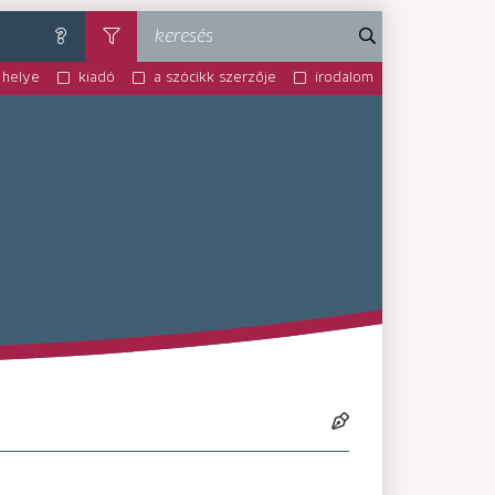
keresés
súgó
szűrés
 helye
kiadó
a szócikk szerzője
irodalom
MA-MM