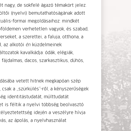
t nagy, de sokfelé ágazó témakört jelez.
öltői (nyelvi) bemutathatóságának adott
tuális-formai megoldásaihoz: mindkét
lőföldemen verhetetlen vagyok, és szabad,
seket, a szerettei, a faluja, otthona, a
, az alkotói
én
küzdelmeinek
ltozatok kavalkádja: ódák, elégiák,
 fájdalmas, dacos, szarkasztikus, dühös,
adásába vetett hitnek megkapóan szép
 csak a „szürkülés”-ről, a kényszerűségek
ég identitástudatát, múlttudatát
 is féltik a nyelvi többség beolvasztó
zélyeztetettség idején a veszélyre hívja
ás, az ápolás, a nyelvhasználat