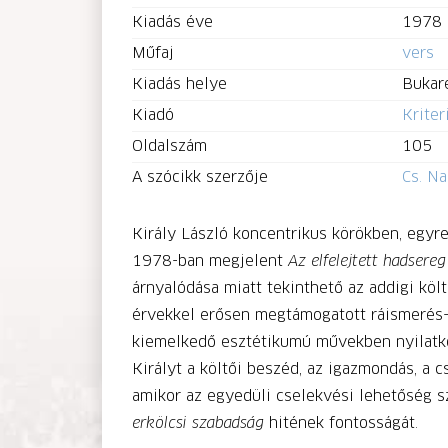
Kiadás éve
1978
Műfaj
vers
Kiadás helye
Bukar
Kiadó
Krite
Oldalszám
105
A szócikk szerzője
Cs. Na
Király László koncentrikus körökben, egyre 
1978-ban megjelent
Az elfelejtett hadsereg
árnyalódása miatt tekinthető az addigi köl
érvekkel erősen megtámogatott ráismerés-é
kiemelkedő esztétikumú művekben nyilatkoz
Királyt a költői beszéd, az igazmondás, a 
amikor az egyedüli cselekvési lehetőség sz
erkölcsi szabadság
hitének fontosságát.