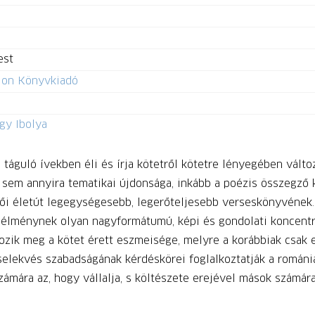
est
rion Könyvkiadó
gy Ibolya
táguló ívekben éli és írja kötetről kötetre lényegében változ
sem annyira tematikai újdonsága, inkább a poézis összegző 
tői életút legegységesebb, legerőteljesebb verseskönyvének. A
lménynek olyan nagyformátumú, képi és gondolati koncentrác
ik meg a kötet érett eszmeisége, melyre a korábbiak csak e
cselekvés szabadságának kérdéskörei foglalkoztatják a románi
ámára az, hogy vállalja, s költészete erejével mások számára 