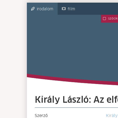
irodalom
film
szócik
Király László: Az el
Szerző
Király