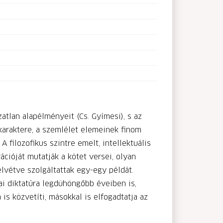
atlan alapélményeit (Cs. Gyímesi), s az
karaktere, a szemlélet elemeinek finom
 filozofikus szintre emelt, intellektuális
ióját mutatják a kötet versei, olyan
lvétve szolgáltattak egy-egy példát.
ai diktatúra legdühöngőbb éveiben is,
is közvetíti, másokkal is elfogadtatja az