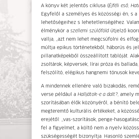
A könyv két jelentős ciklusa (
Éjféli eső; Ha
Egyfelől a személyes és közösségi én, s a 
lehetőségeihez s lehetetlenségéhez. Valam
élménykör a
szellemi szülőföld
útjelző koor
vallja, „azt nem lehet megcsúfolni és elfogl
múltja epikus történetekből, háborús és je
pillanatképekből összeállított tablóját. A
zsoltárok, képversek, lírai próza és ballad
felszólító, elégikus hangnemi tónusok kev
A mindennek ellenére való bizakodás, rem
verse például a
Halljátok-e a dalt?
, amely m
szorításában élők közönyéről, a bénító bele
megteremtő kulturális értékeket, a közöss
erejétől: „vas-szorítások, penge-hasogatáso
fel a figyelmet, a költő nem a nyelv közös
szükségességét bizonyítja. Hasonló szeml