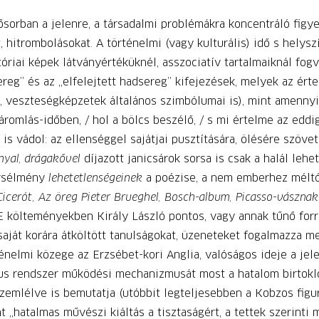
sorban a jelenre, a társadalmi problémákra koncentráló figye
hitrombolásokat. A történelmi (vagy kulturális) idő s helyszí
stóriai képek látványértéküknél, asszociatív tartalmaiknál fo
reg” és az „elfelejtett hadsereg” kifejezések, melyek az ért
 veszteségképzetek általános szimbólumai is), mint amennyire
áromlás-időben, / hol a bölcs beszélő, / s mi értelme az eddi
s vádol: az ellenséggel sajátjai pusztítására, ölésére szövetk
nnyal, drágakővel
díjazott janicsárok sorsa is csak a halál leh
orsélmény
lehetetlenségeinek
a poézise, a nem emberhez méltó
icerót, Az öreg Pieter Brueghel, Bosch-album, Picasso-vászna
 E költeményekben Király László pontos, vagy annak tűnő fo
 saját korára átköltött tanulságokat, üzeneteket fogalmazza m
ténelmi közege az Erzsébet-kori Anglia, valóságos ideje a jel
us rendszer működési mechanizmusát most a hatalom birtoklój
zemlélve is bemutatja (utóbbit legteljesebben a Kobzos figu
t „hatalmas művészi kiáltás a tisztaságért, a tettek szerinti 