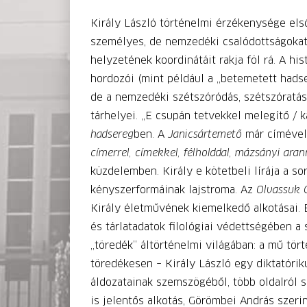
Király László történelmi érzékenysége első
személyes, de nemzedéki csalódottságokat, 
helyzetének koordinátáit rakja föl rá. A hi
hordozói (mint például a „betemetett hadse
de a nemzedéki szétszóródás, szétszóratás,
tárhelyei. „E csupán tetvekkel melegítő / k
hadsereg
ben. A
Janicsártemető
már címével i
címerrel, címekkel, félholddal, mázsányi ara
küzdelemben. Király e kötetbeli lírája a s
kényszerformáinak lajstroma. Az
Olvassuk C
Király életművének kiemelkedő alkotásai.
és tárlatadatok filológiai védettségében a
„töredék” áltörténelmi világában: a mű tör
töredékesen – Király László egy diktatórik
áldozatainak szemszögéből, több oldalról s
is jelentős alkotás, Görömbei András szerin