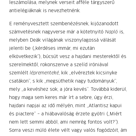
leszámolása, melynek verseit afféle tárgyszerű
antielégiáknak is nevezhetnénk.
E reményvesztett szembenézésnek, kijózanodott
számvetésnek nagyverse már a kötetnyitó
Napló
is,
melyben Deák világának viszonylagossá válását
jelenti be („kérdéses immár, mi ezután
elkövetkezik”), búcsút vesz a hajdani mesterektől és
szerelmektől; rokonszenve a szelíd iróniával
szemlélt
léprementeké
, kik „elvéreztek kicsinyke
csatákon”, s kik „megsüthetik nagy tudományuk”,
mely „a kevéshez sok, a jóra kevés”. Továbbá kiderül,
hogy maga sem keres már írt a sebre, úgy érzi,
hajdani napjai az idő mélyén, mint „Atlantisz kapui
és piactere” – a hiábavalóság érzete gyötri („Miért
nem lett semmi abból, ami nemrég fontos volt?”).
Sorra veszi múló élete vélt vagy valós fogódzóit, ám