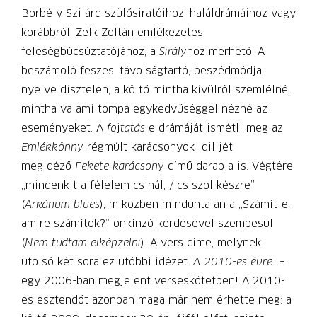
Borbély Szilárd szülősiratóihoz, haláldrámáihoz vagy
korábbról, Zelk Zoltán emlékezetes
feleségbúcsúztatójához, a
Sirály
hoz mérhető. A
beszámoló feszes, távolságtartó; beszédmódja,
nyelve dísztelen; a költő mintha kívülről szemlélné,
mintha valami tompa egykedvűséggel nézné az
eseményeket. A
fo
j
tatás
e drámáját ismétli meg az
Emlékkönny
régmúlt karácsonyok idilljét
megidéző
Fekete karácsony
című darabja is. Végtére
„mindenkit a félelem csinál, / csiszol készre”
(
Arkánum blues
), miközben minduntalan a „Számít-e,
amire számítok?” önkínzó kérdésével szembesül
(
Nem tudtam elképzelni
). A vers címe, melynek
utolsó két sora ez utóbbi idézet:
A 2010-es évre
–
egy 2006-ban megjelent verseskötetben! A 2010-
es esztendőt azonban maga már nem érhette meg: a