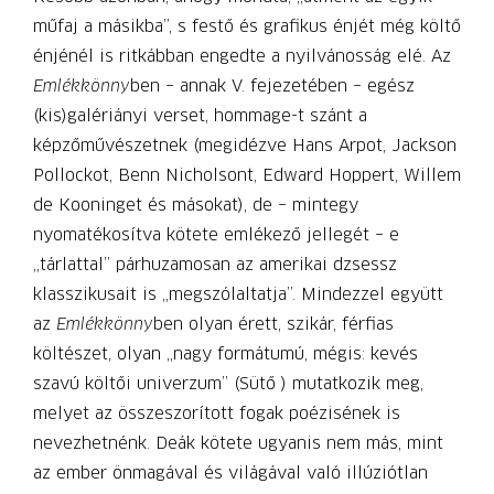
műfaj a másikba”, s festő és grafikus énjét még költő
énjénél is ritkábban engedte a nyilvánosság elé. Az
Emlékkönny
ben – annak V. fejezetében – egész
(kis)galériányi verset, hommage-t szánt a
képzőművészetnek (megidézve Hans Arpot, Jackson
Pollockot, Benn Nicholsont, Edward Hoppert, Willem
de Kooninget és másokat), de – mintegy
nyomatékosítva kötete emlékező jellegét – e
„tárlattal” párhuzamosan az amerikai dzsessz
klasszikusait is „megszólaltatja”. Mindezzel együtt
az
Emlékkönny
ben olyan érett, szikár, férfias
költészet, olyan „nagy formátumú, mégis: kevés
szavú költői univerzum” (Sütő ) mutatkozik meg,
melyet az összeszorított fogak poézisének is
nevezhetnénk. Deák kötete ugyanis nem más, mint
az ember önmagával és világával való illúziótlan