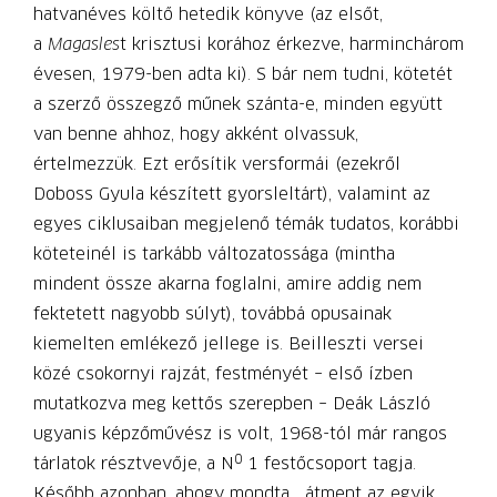
hatvanéves költő hetedik könyve (az elsőt,
a
Magasles
t krisztusi korához érkezve, harminchárom
évesen, 1979-ben adta ki). S bár nem tudni, kötetét
a szerző összegző műnek szánta-e, minden együtt
van benne ahhoz, hogy akként olvassuk,
értelmezzük. Ezt erősítik versformái (ezekről
Doboss Gyula készített gyorsleltárt), valamint az
egyes ciklusaiban megjelenő témák tudatos, korábbi
köteteinél is tarkább változatossága (mintha
mindent össze akarna foglalni, amire addig nem
fektetett nagyobb súlyt), továbbá opusainak
kiemelten emlékező jellege is. Beilleszti versei
közé csokornyi rajzát, festményét – első ízben
mutatkozva meg kettős szerepben – Deák László
ugyanis képzőművész is volt, 1968-tól már rangos
0
tárlatok résztvevője, a N
1 festőcsoport tagja.
Később azonban, ahogy mondta, „átment az egyik