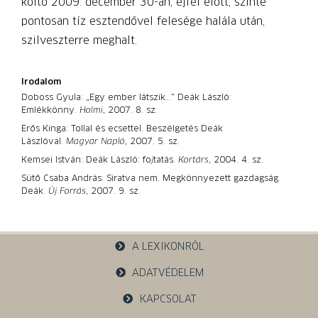
költő 2009. december 30-án, éjfél előtt, szinte
pontosan tíz esztendővel felesége halála után,
szilveszterre meghalt.
Irodalom
Doboss Gyula: „Egy ember látszik…” Deák László:
Emlékkönny.
Holmi
, 2007. 8. sz.
Erős Kinga: Tollal és ecsettel. Beszélgetés Deák
Lászlóval.
Magyar Napló
, 2007. 5. sz.
Kemsei István: Deák László: fo
j
tatás.
Kortárs
, 2004. 4. sz.
Sütő Csaba András: Siratva nem. Megkönnyezett gazdagság.
Deák.
Új Forrás
, 2007. 9. sz.
A LEXIKONRÓL
ADATVÉDELEM
KAPCSOLAT