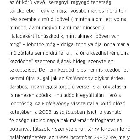
az őt körülvevő „seregnyi, ragyogó tehetség
tánckörében” egyre magányosabb már, és kiürülten
néz szembe a múló idővel („mintha álom lett volna
minden, / ami megvolt, ami már nincsen”).
Haladékért fohászkodik, mint akinek „bőven van
még” – lehetne még – dolga, tennivalója, noha már a
mű zárlata sem oldja fel a „Ha újra kezdhetném, újra
kezdődne” szentenciájának hideg, szenvtelen
szkepszisét. De nem kezdődik, és nem is kezdődhet
semmi újra, sugallják az
Emlékkönny
olykor érdes,
darabos, meg-megcsikorduló versei, s a folytatásra
is nehezen adódik – ha adódik egyáltalán – erő s
lehetőség. Az
Emlékkönny
visszautal a költő előző
kötetében, a 2003-as
fo
j
tatás
ban [sic!] olvasható,
felesége utolsó napjainak már-már felfoghatatlan
botrányát látszólag szenvtelenül, tárgyilagosan leíró
haláltörténetére, az
1999. december 24–27.
-re, mely