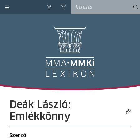
kategóriák
ke
súgó
szűrés
M
Deák László:
Emlékkönny
Szerző