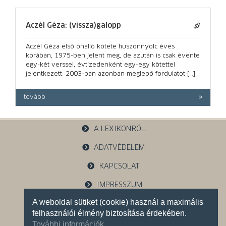
Aczél Géza: (vissza)galopp
Aczél Géza első önálló kötete huszonnyolc éves
korában, 1975-ben jelent meg, de azután is csak évente
egy-két verssel, évtizedenként egy-egy kötettel
jelentkezett. 2003-ban azonban meglepő fordulatot […]
tovább
A LEXIKONRÓL
ADATVÉDELEM
KAPCSOLAT
IMPRESSZUM
A weboldal sütiket (cookie) használ a maximális
1121 Budapest, Budakeszi u. 38.
felhasználói élmény biztosítása érdekében.
+36 30 785 5595
További információk