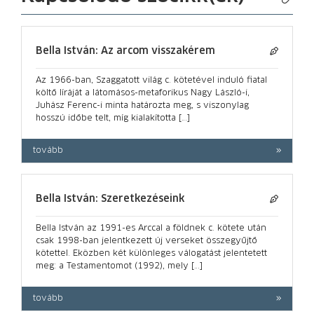
Bella István: Az arcom visszakérem
Az 1966-ban, Szaggatott világ c. kötetével induló fiatal
költő líráját a látomásos-metaforikus Nagy László-i,
Juhász Ferenc-i minta határozta meg, s viszonylag
hosszú időbe telt, míg kialakította […]
tovább
Bella István: Szeretkezéseink
Bella István az 1991-es Arccal a földnek c. kötete után
csak 1998-ban jelentkezett új verseket összegyűjtő
kötettel. Eközben két különleges válogatást jelentetett
meg: a Testamentomot (1992), mely […]
tovább