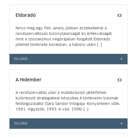
Eldorádó
Nincs még egy film, amely jobban érzékeltetné a
rendszerváltozás bizonytalanságát és értékválságát,
mint a szocializmus végórájában forgatott Eldorádó,
jóllehet története korábban, a háború utáni […]
tovább
A Hídember
A rendszerváltás után a múltábrázoló játékfilmek
különböző stratégiákkal készültek.A történelmi traumák
feldolgozásától (Sára Sándor trilógiája: Könyörtelen idők,
1991; Vigyázók, 1993; A vád, 1996) […]
tovább