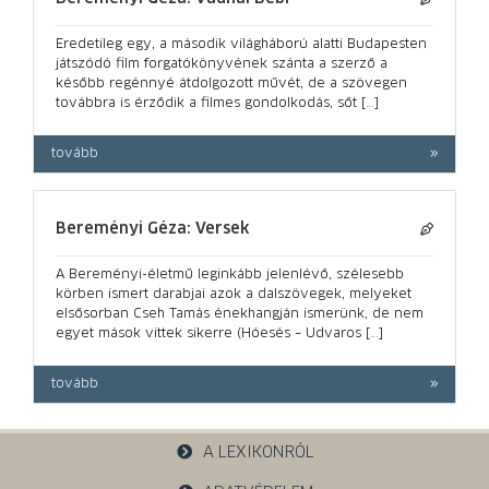
Eredetileg egy, a második világháború alatti Budapesten
játszódó film forgatókönyvének szánta a szerző a
később regénnyé átdolgozott művét, de a szövegen
továbbra is érződik a filmes gondolkodás, sőt […]
tovább
Bereményi Géza: Versek
A Bereményi-életmű leginkább jelenlévő, szélesebb
körben ismert darabjai azok a dalszövegek, melyeket
elsősorban Cseh Tamás énekhangján ismerünk, de nem
egyet mások vittek sikerre (Hóesés – Udvaros […]
tovább
A LEXIKONRÓL