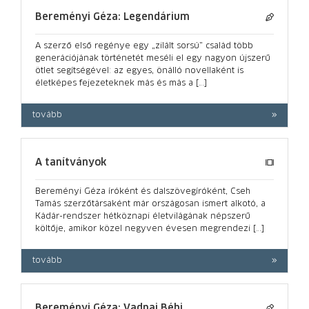
Bereményi Géza: Legendárium
A szerző első regénye egy „zilált sorsú” család több
generációjának történetét meséli el egy nagyon újszerű
ötlet segítségével: az egyes, önálló novellaként is
életképes fejezeteknek más és más a […]
tovább
A tanítványok
Bereményi Géza íróként és dalszövegíróként, Cseh
Tamás szerzőtársaként már országosan ismert alkotó, a
Kádár-rendszer hétköznapi életvilágának népszerű
költője, amikor közel negyven évesen megrendezi […]
tovább
Bereményi Géza: Vadnai Bébi