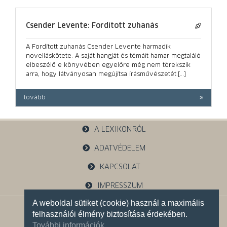
Csender Levente: Fordított zuhanás
A Fordított zuhanás Csender Levente harmadik
novelláskötete. A saját hangját és témáit hamar megtaláló
elbeszélő e könyvében egyelőre még nem törekszik
arra, hogy látványosan megújítsa írásművészetét.[…]
tovább
A LEXIKONRÓL
ADATVÉDELEM
KAPCSOLAT
IMPRESSZUM
A weboldal sütiket (cookie) használ a maximális
1121 Budapest, Budakeszi u. 38.
felhasználói élmény biztosítása érdekében.
+36 30 785 5595
További információk