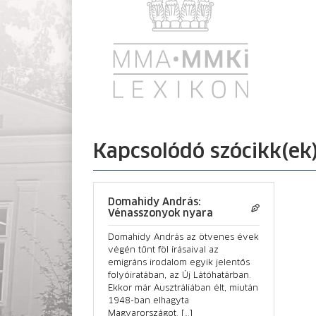
Kapcsolódó szócikk(ek
Domahidy András:
Vénasszonyok nyara
Domahidy András az ötvenes évek
végén tűnt föl írásaival az
emigráns irodalom egyik jelentős
folyóiratában, az Új Látóhatárban.
Ekkor már Ausztráliában élt, miután
1948-ban elhagyta
Magyarországot. […]