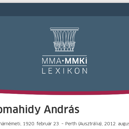
M
omahidy András
árnémeti, 1920. február 23. – Perth (Ausztrália), 2012. augu