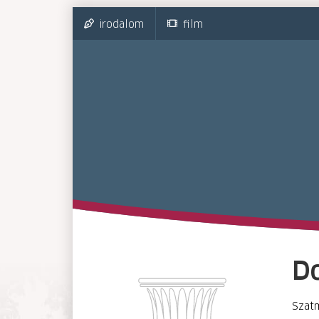
irodalom
film
D
Szatm