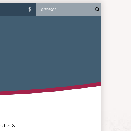
keresés
súgó
MA-MM
sztus 8.