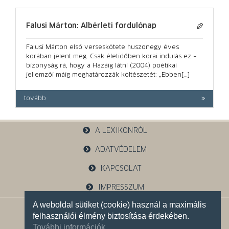
Falusi Márton: Albérleti fordulónap
Falusi Márton első verseskötete huszonegy éves
korában jelent meg. Csak életidőben korai indulás ez –
bizonyság rá, hogy a Hazáig látni (2004) poétikai
jellemzői máig meghatározzák költészetét: „Ebben[…]
tovább
A LEXIKONRÓL
ADATVÉDELEM
KAPCSOLAT
IMPRESSZUM
A weboldal sütiket (cookie) használ a maximális
1121 Budapest, Budakeszi u. 38.
felhasználói élmény biztosítása érdekében.
+36 30 785 5595
További információk