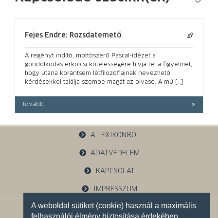
Fejes Endre: Rozsdatemető
A regényt indító, mottószerű Pascal-idézet a
gondolkodás erkölcsi kötelességére hívja fel a figyelmet,
hogy utána korántsem létfilozófiainak nevezhető
kérdésekkel találja szembe magát az olvasó. A mű […]
tovább
A LEXIKONRÓL
ADATVÉDELEM
KAPCSOLAT
IMPRESSZUM
A weboldal sütiket (cookie) használ a maximális
1121 Budapest, Budakeszi u. 38.
felhasználói élmény biztosítása érdekében.