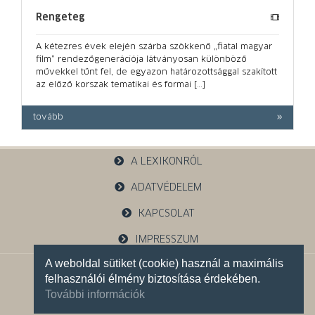
Rengeteg
A kétezres évek elején szárba szökkenő „fiatal magyar
film” rendezőgenerációja látványosan különböző
művekkel tűnt fel, de egyazon határozottsággal szakított
az előző korszak tematikai és formai […]
tovább
A LEXIKONRÓL
ADATVÉDELEM
KAPCSOLAT
IMPRESSZUM
A weboldal sütiket (cookie) használ a maximális
1121 Budapest, Budakeszi u. 38.
felhasználói élmény biztosítása érdekében.
+36 30 785 5595
További információk
Facebook oldalunk