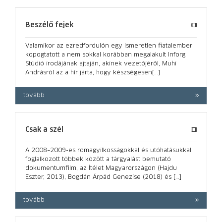
Beszélő fejek
Valamikor az ezredfordulón egy ismeretlen fiatalember
kopogtatott a nem sokkal korábban megalakult Inforg
Stúdió irodájának ajtaján, akinek vezetőjéről, Muhi
Andrásról az a hír járta, hogy készségesen[…]
tovább
Csak a szél
A 2008–2009-es romagyilkosságokkal és utóhatásukkal
foglalkozott többek között a tárgyalást bemutató
dokumentumfilm, az Ítélet Magyarországon (Hajdu
Eszter, 2013), Bogdán Árpád Genezise (2018) és […]
tovább