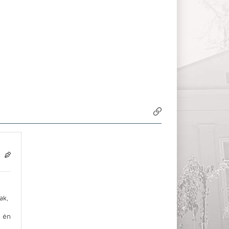
ak,
d én