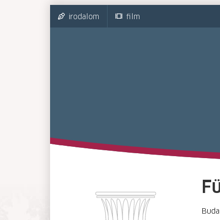
irodalom
film
Fü
Budap