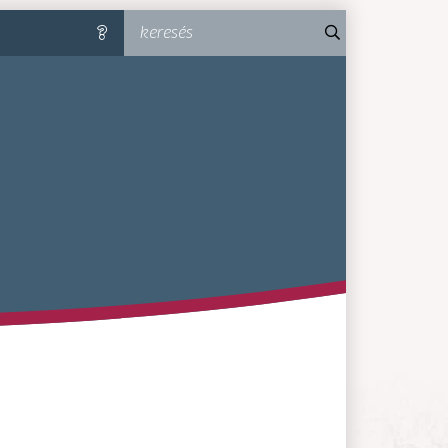
keresés
súgó
MA-MM