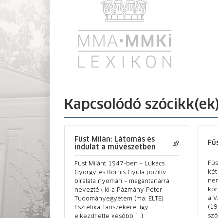
Kapcsolódó szócikk(ek
Füst Milán: Látomás és
Fü
indulat a művészetben
Füs
Füst Milánt 1947-ben – Lukács
két
György és Kornis Gyula pozitív
nem
bírálata nyomán – magántanárrá
kór
nevezték ki a Pázmány Péter
a V
Tudományegyetem (ma: ELTE)
(19
Esztétika Tanszékére, így
szö
elkezdhette később […]