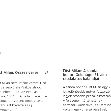
)
Füst Milán: A sanda
st Milán: Összes versei
bohóc, Goldnágel Efráim
csodálatos kalandjai
t Milán nem írt sok verset. Első
A sanda bohóc Füst Milán egyik
 verseskötete (Változtatnod
legkülönösebb műve. A szerző
 lehet, 1914; Az elmúlás
legjelentősebb prózai alkotásán
usa, 1921) után a harmadik már
A feleségem történetének
álogatott versek címet viselte
harmadik kiadásával, az Ez min
32), ezt követte az új
voltam egykor első részével,
vegeket […]