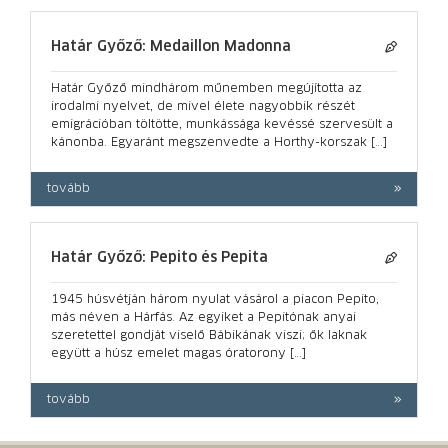
Határ Győző: Medaillon Madonna
Határ Győző mindhárom műnemben megújította az
irodalmi nyelvet, de mivel élete nagyobbik részét
emigrációban töltötte, munkássága kevéssé szervesült a
kánonba. Egyaránt megszenvedte a Horthy-korszak […]
tovább
Határ Győző: Pepito és Pepita
1945 húsvétján három nyulat vásárol a piacon Pepito,
más néven a Hárfás. Az egyiket a Pepitónak anyai
szeretettel gondját viselő Bábikának viszi; ők laknak
együtt a húsz emelet magas óratorony […]
tovább