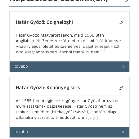
Határ Győző: Golghelóghi
Határ Győző Magyarországon, majd 1956 után
Angliában élt. Zeneszerzői, utóbb írói ambícióit követve
viszonylagos jólétét és személyes függetlenségét – sőt
első világháborús sérüléséből felépülni nem […]
tovább
Határ Győző: Köpönyeg sors
Az 1985-ben megjelent regény Határ Győző prózaírói
munkásságának összegezése. Határ Győző nem az
utókor szemében „hitehagyó” császárt, a hellén világot
pillanatra visszaállító álmodozót formálja […]
tovább