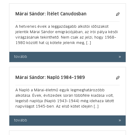
Márai Sándor: Ítélet Canudosban
A hetvenes évek a leggazdagabb alkotói időszakot
jelentik Márai Sándor emigrációjában, az írói pálya késői
virágzásának tekinthető. Nem csak az jelzi, hogy 1968–
1980 között hat új kötete jelenik meg, […]
tovább
Márai Sándor: Napló 1984–1989
A Napló a Márai-életmű egyik legmeghatározóbb
alkotása. Évek, évtizedek során többféle kiadása volt,
legelső naplója (Napló 1943–1944) még idehaza látott
napvilágot 1945-ben. Az első kötet idején […]
tovább