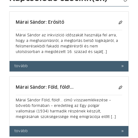
Márai Sándor: Erősítő
Márai Sándor az inkvizíció időszakát használja fel arra,
hogy a meghasonlásról, a megtorlás belső logikájáról, a
felismerésekből fakadó megtérésről és nem
utolsósorban a megidézett 16. század és saját[…]
tovább
Márai Sándor: Föld, föld!...
Márai Sándor Föld, föld!... című visszaemlékezése –
bővebb formában – eredetileg az Egy polgár
vallomásai (1934) harmadik részének készült,
megírásának szükségessége még emigrációja előtt […]
tovább