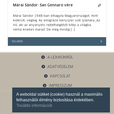
Márai Sándor: San Gennaro vére
Márai Sándor 1948-ban elhagyta Magyarországot, mint
kiderült, végleg. Az emigráció kényszer volt számára:„Az
író, aki az anyanyelv rejtettségéből kilép a világba,
néma énekes marad. De még mindig […]
tovább
A LEXIKONRÓL
ADATVÉDELEM
KAPCSOLAT
IMPRESSZUM
A weboldal sütiket (cookie) használ a maximális
1121 Budapest, Budakeszi u. 38.
felhasználói élmény biztosítása érdekében.
+36 30 785 5595
További információk
Facebook oldalunk