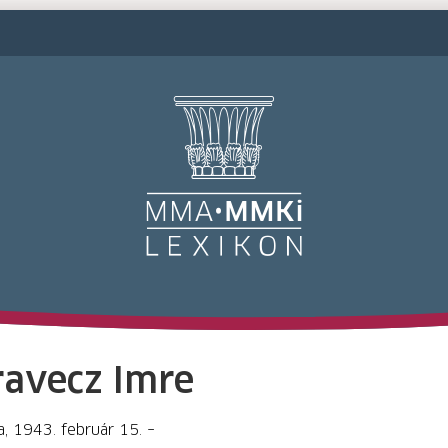
M
ravecz Imre
a, 1943. február 15. –