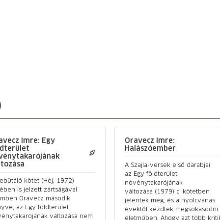
)
avecz Imre: Egy
Oravecz Imre:
ldterület
Halászóember
vénytakarójának
ltozása
A Szajla-versek első darabjai
az Egy földterület
ebütáló kötet (Héj, 1972)
növénytakarójának
ében is jelzett zártságával
változása (1979) c. kötetben
emben Oravecz második
jelentek meg, és a nyolcvanas
yve, az Egy földterület
évektől kezdtek megsokasodni
énytakarójának változása nem
életműben. Ahogy azt több kriti