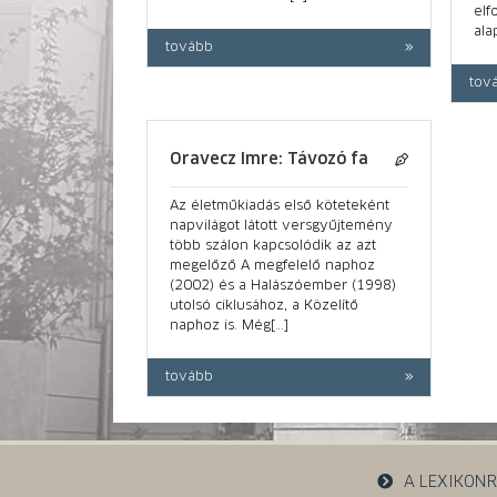
elf
ala
tovább
tov
Oravecz Imre: Távozó fa
Az életműkiadás első köteteként
napvilágot látott versgyűjtemény
több szálon kapcsolódik az azt
megelőző A megfelelő naphoz
(2002) és a Halászóember (1998)
utolsó ciklusához, a Közelítő
naphoz is. Még[…]
tovább
A LEXIKON