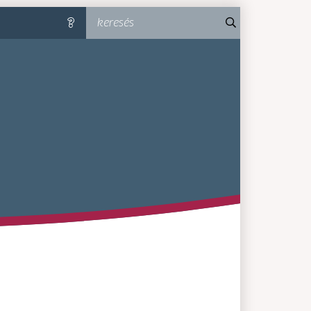
keresés
súgó
MA-MM