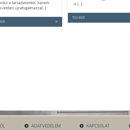
ordul a társadalomtól, hanem
is […]
pvetően újrafogalmazza[…]
tovább
ább
RÓL
ADATVÉDELEM
KAPCSOLAT