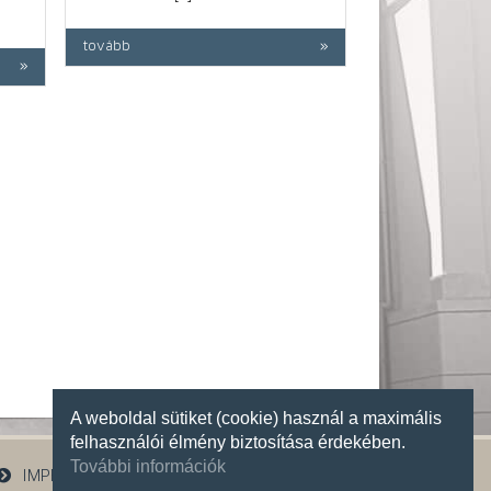
tovább
A weboldal sütiket (cookie) használ a maximális
felhasználói élmény biztosítása érdekében.
További információk
IMPRESSZUM