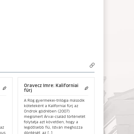
Oravecz Imre: Kaliforniai
fürj
A Rög gyermekei-trilógia második
köteteként a Kaliforniai fürj az
Ondrok gödrében (2007)
megismert Árvai-család történetét
folytatja azt követően, hogy a
 az
legidősebb fiú, István meghozza
kus
döntését: az […]