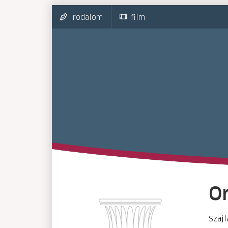
irodalom
film
O
Szajl