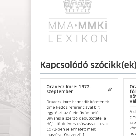
Kapcsolódó szócikk(ek
Oravecz Imre: 1972.
Or
szeptember
fö
nö
vá
Oravecz Imre harmadik kötetének
címe kettős referenciával bír:
A d
egyrészt az életművön belül,
cím
ugyanis a szerző debütkötete, a
sz
Héj – több éves csúszással – csak
kön
1972-ben jelenhetett meg;
növ
másrészt Oravecz[…]