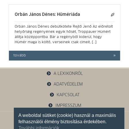
Orbán János Dénes: Hümériáda
Orbán János Dénes debütkötete Rejtő Jenő Az előretolt
helyőrség regényének egyik hősét, Troppauer Hümért
állítja középpontba. Bár a regényből kiderül, hogy
Hümér maga is költő, verseinek csak címeit, […]
tovább
A LEXIKONRÓL
ADATVÉDELEM
KAPCSOLAT
IMPRESSZUM
A weboldal sütiket (cookie) használ a maximális
1121 Budapest, Budakeszi u. 38.
felhasználói élmény biztosítása érdekében.
+36 30 785 5595
További információk