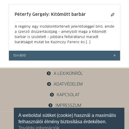
Péterfy Gergely: Kitömött barbár
A regény egy irodalomtörténeti jelentőséggel bíró, ámde
a szerző disszertációjáig – amelyből maga a Kitömött
barbár is született – jobbára feltáratlanul maradt
barátságot mutat be Kazinczy Ferenc és […]
tovább
A LEXIKONRÓL
ADATVÉDELEM
KAPCSOLAT
IMPRESSZUM
A weboldal sütiket (cookie) használ a maximális
1121 Budapest, Budakeszi u. 38.
felhasználói élmény biztosítása érdekében.
+36 30 785 5595
További információk