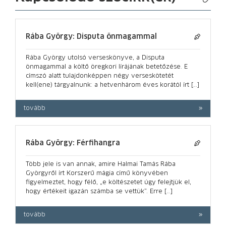
Rába György: Disputa önmagammal
Rába György utolsó verseskönyve, a Disputa
önmagammal a költő öregkori lírájának betetőzése. E
címszó alatt tulajdonképpen négy verseskötetét
kell(ene) tárgyalnunk: a hetvenhárom éves korától írt […]
tovább
Rába György: Férfihangra
Több jele is van annak, amire Halmai Tamás Rába
Györgyről írt Korszerű mágia című könyvében
figyelmeztet, hogy félő, „e költészetet úgy felejtjük el,
hogy értékeit igazán számba se vettük”. Erre […]
tovább