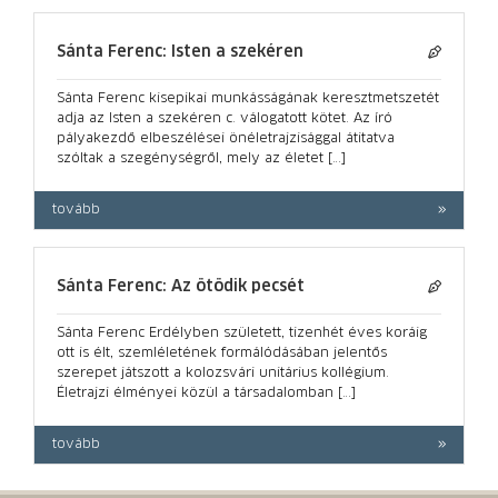
Sánta Ferenc: Isten a szekéren
Sánta Ferenc kisepikai munkásságának keresztmetszetét
adja az Isten a szekéren c. válogatott kötet. Az író
pályakezdő elbeszélései önéletrajzisággal átitatva
szóltak a szegénységről, mely az életet […]
tovább
Sánta Ferenc: Az ötödik pecsét
Sánta Ferenc Erdélyben született, tizenhét éves koráig
ott is élt, szemléletének formálódásában jelentős
szerepet játszott a kolozsvári unitárius kollégium.
Életrajzi élményei közül a társadalomban […]
tovább