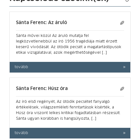
Sánta Ferenc: Az áruló
Sánta művei közül Az áruló mutatja fel
legközvetlenebbül az író 1956 tragédiája miatt érzett
keserű vívódását. Az ötödik pecsét a magatartástípusok
etikai vizsgálatával, azok megérthetőségével […]
tovább
Sánta Ferenc: Húsz óra
Az író első regényét, Az ötödik pecsétet fanyalgó
értékelések, világszemléleti fenntartások kísérték, a
Húsz óra viszont lelkes kritikai fogadtatásban részesült.
Sánta ugyan korábban is hangsúlyozta, […]
tovább