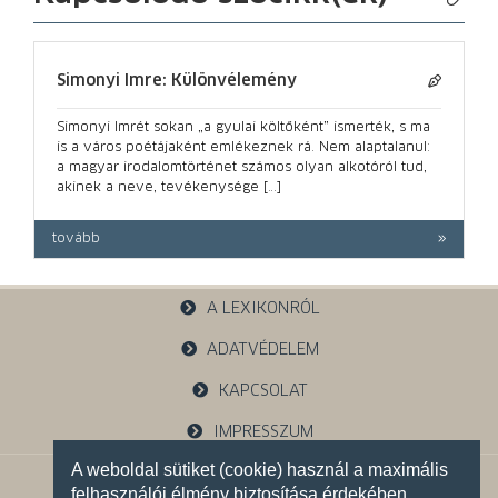
Simonyi Imre: Különvélemény
Simonyi Imrét sokan „a gyulai költőként” ismerték, s ma
is a város poétájaként emlékeznek rá. Nem alaptalanul:
a magyar irodalomtörténet számos olyan alkotóról tud,
akinek a neve, tevékenysége […]
tovább
A LEXIKONRÓL
ADATVÉDELEM
KAPCSOLAT
IMPRESSZUM
A weboldal sütiket (cookie) használ a maximális
1121 Budapest, Budakeszi u. 38.
felhasználói élmény biztosítása érdekében.