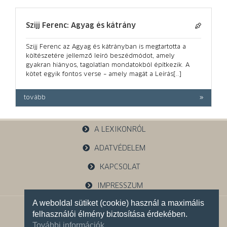
Szijj Ferenc: Agyag és kátrány
Szijj Ferenc az Agyag és kátrányban is megtartotta a
költészetére jellemző leíró beszédmódot, amely
gyakran hiányos, tagolatlan mondatokból építkezik. A
kötet egyik fontos verse – amely magát a Leírás[…]
tovább
A LEXIKONRÓL
ADATVÉDELEM
KAPCSOLAT
IMPRESSZUM
A weboldal sütiket (cookie) használ a maximális
1121 Budapest, Budakeszi u. 38.
felhasználói élmény biztosítása érdekében.
+36 30 785 5595
További információk