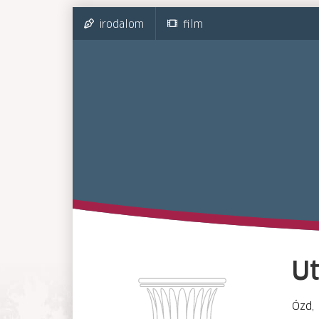
irodalom
film
Ut
Ózd, 