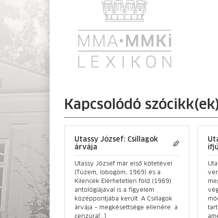
Kapcsolódó szócikk(ek
Utassy József: Csillagok
Ut
árvája
if
Utassy József már első kötetével
Uta
(Tüzem, lobogóm, 1969) és a
ver
Kilencek Elérhetetlen föld (1969)
meg
antológiájával is a figyelem
vég
középpontjába került. A Csillagok
mó
árvája – megkésettsége ellenére: a
tar
cenzúra[…]
ame