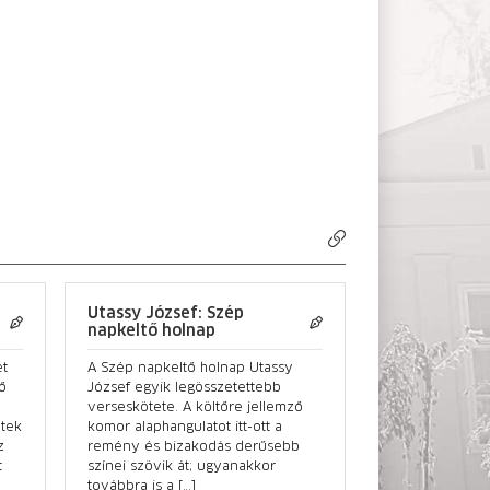
Utassy József: Szép
napkeltő holnap
et
A Szép napkeltő holnap Utassy
ő
József egyik legösszetettebb
verseskötete. A költőre jellemző
etek
komor alaphangulatot itt-ott a
z
remény és bizakodás derűsebb
t
színei szövik át; ugyanakkor
továbbra is a […]