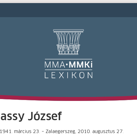
M
assy József
1941. március 23. – Zalaegerszeg, 2010. augusztus 27.