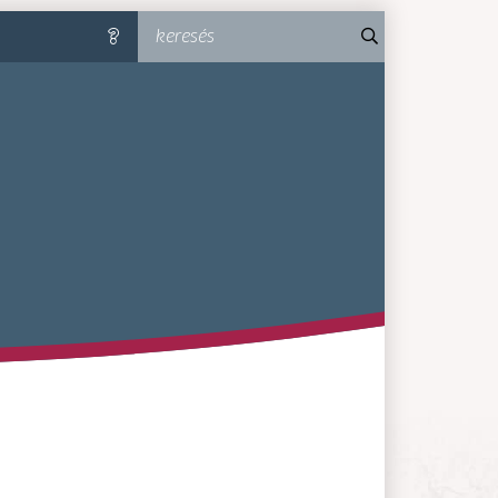
keresés
súgó
MA-MM