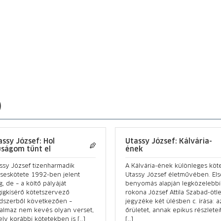
)
assy József: Hol
Utassy József: Kálvária-
júságom tűnt el
ének
ssy József tizenharmadik
A Kálvária-ének különleges köt
seskötete 1992-ben jelent
Utassy József életművében. Els
, de – a költő pályáját
benyomás alapján legközelebbi
igkísérő kötetszervező
rokona József Attila Szabad-ötl
dszerből következően –
jegyzéke két ülésben c. írása: a
talmaz nem kevés olyan verset,
őrületet, annak epikus részletei
ly korábbi kötetekben is […]
[…]