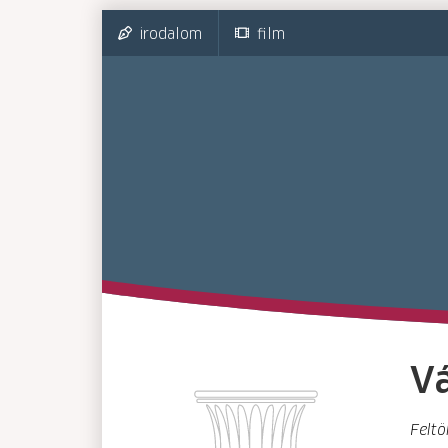
irodalom
film
Vá
Feltöl