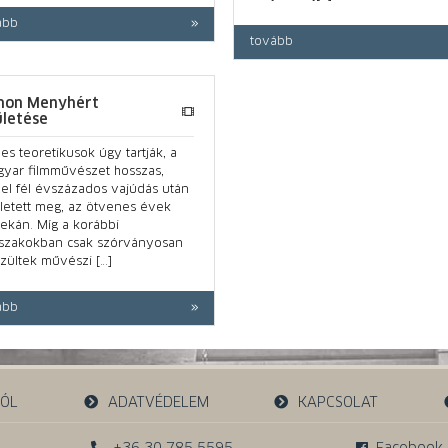
ább
tovább
mon Menyhért
ületése
es teoretikusok úgy tartják, a
yar filmművészet hosszas,
el fél évszázados vajúdás után
letett meg, az ötvenes évek
ekán. Míg a korábbi
szakokban csak szórványosan
zültek művészi […]
ább
RÓL
ADATVÉDELEM
KAPCSOLAT