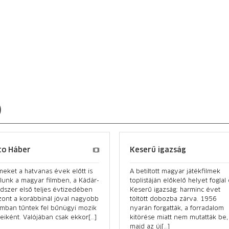
)
to Háber
Keserű igazság
eket a hatvanas évek előtt is
A betiltott magyar játékfilmek
álunk a magyar filmben, a Kádár-
toplistáján előkelő helyet foglal 
dszer első teljes évtizedében
Keserű igazság: harminc évet
zont a korábbinál jóval nagyobb
töltött dobozba zárva. 1956
mban tűntek fel bűnügyi mozik
nyarán forgatták, a forradalom
eiként. Valójában csak ekkor[…]
kitörése miatt nem mutatták be,
majd az új[…]