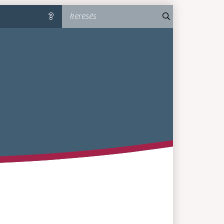
keresés
súgó
MA-MM