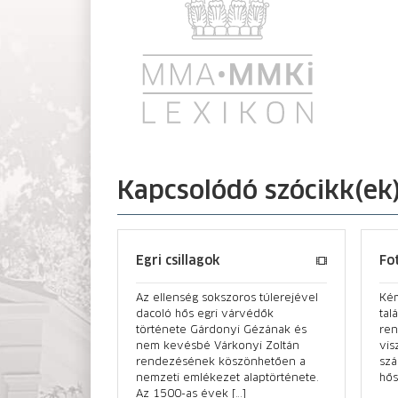
Kapcsolódó szócikk(ek
Egri csillagok
Fo
Az ellenség sokszoros túlerejével
Kém
dacoló hős egri várvédők
tal
története Gárdonyi Gézának és
ren
nem kevésbé Várkonyi Zoltán
vis
rendezésének köszönhetően a
szá
nemzeti emlékezet alaptörténete.
hős
Az 1500-as évek […]