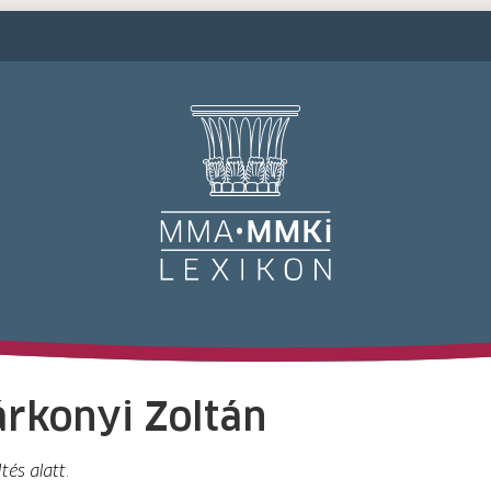
M
rkonyi Zoltán
tés alatt.