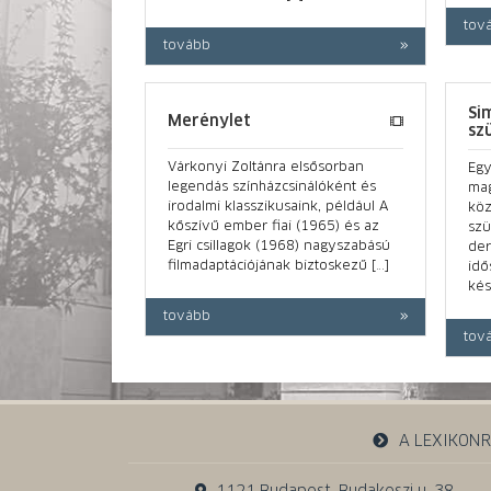
tov
tovább
Si
Merénylet
sz
Várkonyi Zoltánra elsősorban
Egy
legendás színházcsinálóként és
mag
irodalmi klassziku­saink, például A
köz
kőszívű ember fiai (1965) és az
szü
Egri csillagok (1968) nagyszabású
der
filmadaptációjának biztoskezű […]
idő
kés
tovább
tov
A LEXIKON