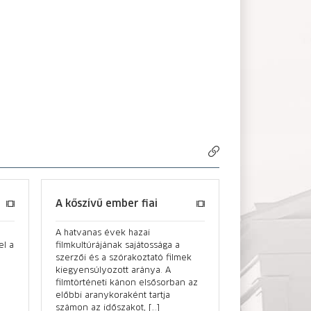
A kőszívű ember fiai
A hatvanas évek hazai
el a
filmkultúrájának sajátossága a
szerzői és a szórakoztató filmek
kiegyensúlyozott aránya. A
filmtörténeti kánon elsősorban az
előbbi aranykoraként tartja
számon az időszakot, […]