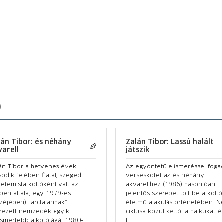
)
lán Tibor: és néhány
Zalán Tibor: Lassú halált
varell
játszik
án Tibor a hetvenes évek
Az egyöntetű elismeréssel foga
odik felében fiatal, szegedi
verseskötet az és néhány
etemista költőként vált az
akvarellhez (1986) hasonlóan
pen általa, egy 1979-es
jelentős szerepet tölt be a költő
zéjében) „arctalannak”
életmű alakulástörténetében. 
vezett nemzedék egyik
ciklusa közül kettő, a haikukat é
ismertebb alkotójává. 1980-
[…]