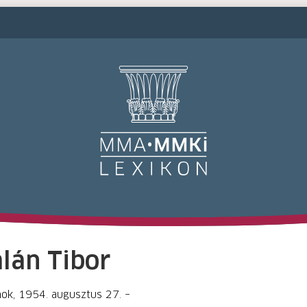
M
lán Tibor
ok, 1954. augusztus 27. –