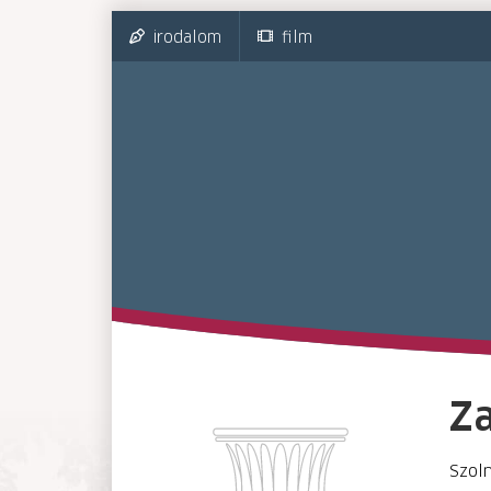
irodalom
film
Za
Szoln