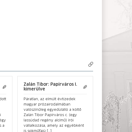
Zalán Tibor: Papírváros I.
kimerülve
dott
Páratlan, az elmúlt évtizedek
magyar prózairodalmában
valószínűleg egyedülálló a költő
i
Zalán Tibor Papírváros c. (egy
Négy
lassúdad regény alcímű) írói
s a
vállalkozása, amely az egyébként
is sokműfajú […]