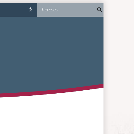
keresés
súgó
MA-MM