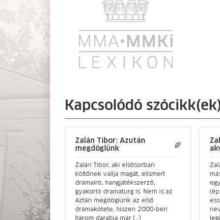
Kapcsolódó szócikk(ek
Zalán Tibor: Azután
Za
megdöglünk
ak
Zalán Tibor, aki elsősorban
Zal
költőnek vallja magát, elismert
más
drámaíró, hangjátékszerző,
egy
gyakorló dramaturg is. Nem is az
(ép
Aztán megdöglünk az első
ess
drámakötete, hiszen 2000-ben
ne
három darabja már […]
leg