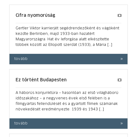
Cifra nyomorúság
Gertler Viktor karrierjét segédrendezőként és vágóként
kezdte Berlinben, majd 1933-ban hazatért
Magyarországra. Hat év leforgása alatt elkészítette
többek között az Ellopott szerdát (1933), a Mária […]
tovább
Ez történt Budapesten
A háborús konjunktúra – hasonlóan az első világháború
időszakához – a negyvenes évek első felében is a
filmgyártás fellendülését és a gyártott filmek számának
növekedését eredményezte. 1939 és 1943 […]
tovább