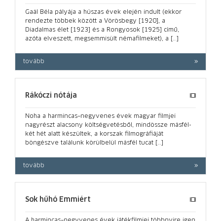
Gaál Béla pályája a húszas évek elején indult (ekkor
rendezte többek között a Vörösbegy [1920], a
Diadalmas élet [1923] és a Rongyosok [1925] című,
azóta elveszett, megsemmisült némafilmeket), a […]
tovább
Rákóczi nótája
Noha a harmincas–negyvenes évek magyar filmjei
nagyrészt alacsony költségvetésből, mindössze másfél-
két hét alatt készültek, a korszak filmográfiáját
böngészve találunk körülbelül másfél tucat […]
tovább
Sok hűhó Emmiért
A harmincas–negyvenes évek játékfilmjei többnyire igen