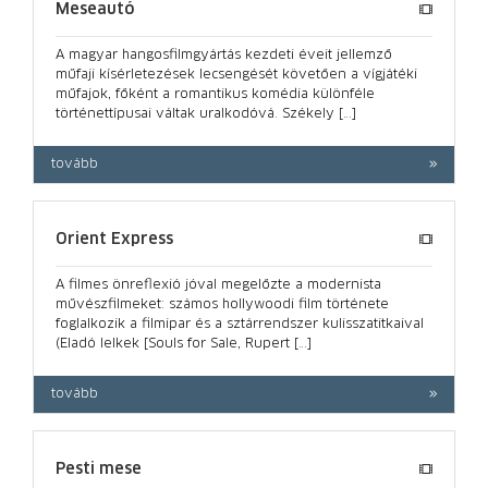
Meseautó
A magyar hangosfilmgyártás kezdeti éveit jellemző
műfaji kísérletezések lecsengését követően a vígjátéki
műfajok, főként a romantikus komédia különféle
történettípusai váltak uralkodóvá. Székely […]
tovább
Orient Express
A filmes önreflexió jóval megelőzte a modernista
művészfilmeket: számos holly­woodi film története
foglalkozik a filmipar és a sztárrendszer kulisszatitkaival
(Eladó lelkek [Souls for Sale, Rupert […]
tovább
Pesti mese