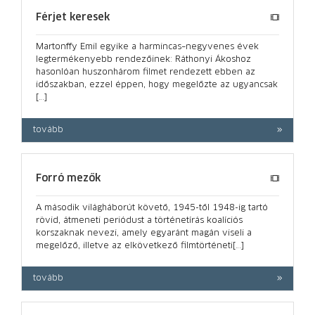
Férjet keresek
Martonffy Emil egyike a harmincas–negyvenes évek
legtermékenyebb rendezőinek: Ráthonyi Ákoshoz
hasonlóan huszonhárom filmet rendezett ebben az
időszakban, ezzel éppen, hogy megelőzte az ugyancsak
[…]
tovább
Forró mezők
A második világháborút követő, 1945-től 1948-ig tartó
rövid, átmeneti periódust a történetírás koalíciós
korszaknak nevezi, amely egyaránt magán viseli a
megelőző, illetve az elkövetkező filmtörténeti[…]
tovább