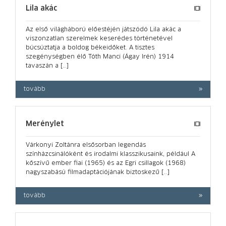
Lila akác
Az első világháború előestéjén játszódó Lila akác a
viszonzatlan szerelmek keserédes történetével
búcsúztatja a boldog békeidőket. A tisztes
szegénységben élő Tóth Manci (Ágay Irén) 1914
tavaszán a […]
tovább
Merénylet
Várkonyi Zoltánra elsősorban legendás
színházcsinálóként és irodalmi klassziku­saink, például A
kőszívű ember fiai (1965) és az Egri csillagok (1968)
nagyszabású filmadaptációjának biztoskezű […]
tovább