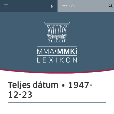
kategóriák
ke
súgó
M
Teljes dátum ∙ 1947-
12-23