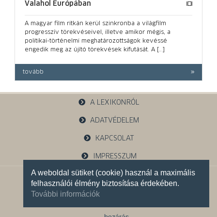
Valahol Európában
A magyar film ritkán kerül szinkronba a világfilm
progresszív törekvéseivel, illetve amikor mégis, a
politikai-történelmi meghatározottságok kevéssé
engedik meg az újító törekvések kifutását. A […]
tovább
A LEXIKONRÓL
ADATVÉDELEM
KAPCSOLAT
IMPRESSZUM
A weboldal sütiket (cookie) használ a maximális
1121 Budapest, Budakeszi u. 38.
felhasználói élmény biztosítása érdekében.
+36 30 785 5595
További információk
Facebook oldalunk
bezárás