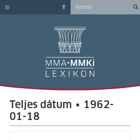
kategóriák
ke
súgó
M
Teljes dátum ∙ 1962-
01-18