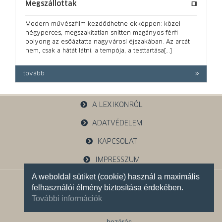
Megszállottak
Modern művészfilm kezdődhetne ekképpen: közel
négyperces, megszakítatlan snit­ten magányos férfi
bolyong az esőáztatta nagyvárosi éjszakában. Az arcát
nem, csak a hátát látni; a tempója, a testtartása[…]
tovább
A LEXIKONRÓL
ADATVÉDELEM
KAPCSOLAT
IMPRESSZUM
A weboldal sütiket (cookie) használ a maximális
1121 Budapest, Budakeszi u. 38.
felhasználói élmény biztosítása érdekében.
+36 30 785 5595
További információk
Facebook oldalunk
bezárás