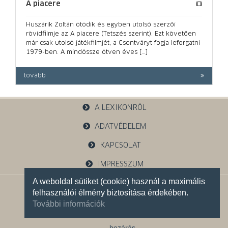
A piacere
Huszárik Zoltán ötödik és egyben utolsó szerzői
rövidfilmje az A piacere (Tetszés szerint). Ezt követően
már csak utolsó játékfilmjét, a Csontváryt fogja leforgatni
1979-ben. A mindössze ötven éves […]
tovább
A LEXIKONRÓL
ADATVÉDELEM
KAPCSOLAT
IMPRESSZUM
A weboldal sütiket (cookie) használ a maximális
1121 Budapest, Budakeszi u. 38.
felhasználói élmény biztosítása érdekében.
+36 30 785 5595
További információk
Facebook oldalunk
bezárás