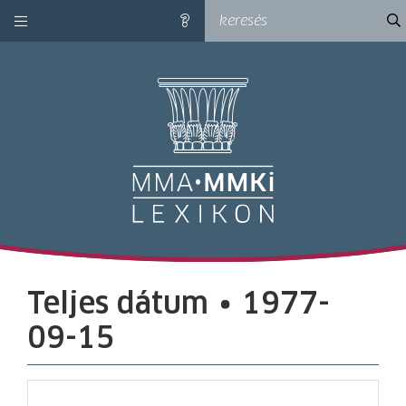
kategóriák
ke
súgó
M
Teljes dátum ∙ 1977-
09-15