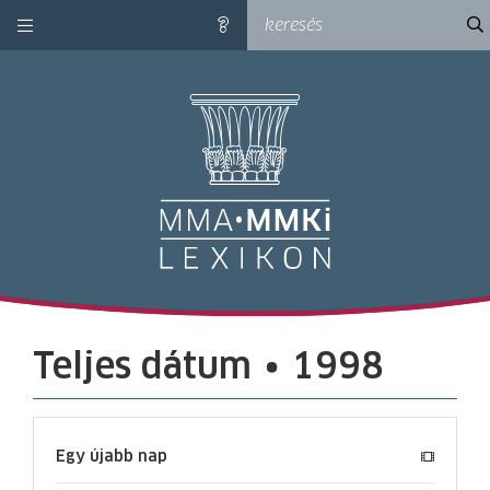
kategóriák
ke
súgó
M
Teljes dátum ∙ 1998
Egy újabb nap