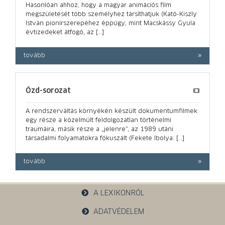
Hasonlóan ahhoz, hogy a magyar animációs film
megszületését több személyhez társíthatjuk (Kató-Kiszly
István pionírszerepéhez éppúgy, mint Macskássy Gyula
évtizedeket átfogó, az […]
tovább
Ózd-sorozat
A rendszerváltás környékén készült dokumentumfilmek
egy része a közelmúlt feldolgozatlan történelmi
traumáira, másik része a „jelenre”, az 1989 utáni
társadalmi folyamatokra fókuszált (Fekete Ibolya: […]
tovább
A LEXIKONRÓL
ADATVÉDELEM