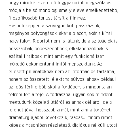
hogy mindkét szereplő leggyakoribb megszólalási
módja a belső monológ, amely eleve emelkedettebb,
filozofikusabb tónust társít a filmhez.
Hasonlóképpen a szövegnélküli passzázsok,
magányos bolyongások, akár a piacon, akár a kínai
nagy falon. Riportot nem is látunk, de a szituációk is
hosszabbak, bőbeszédűbbek, elkalandozóbbak, s
ezáltal líraibbak, mint amit egy funkcionálisan
működő dokumentumfilmtől megszoktunk. Az
ellesett pillanatoknak nem az információs tartalma,
hanem az összetett lélektana súlyos, ahogy például
az idős férfi elbóbiskol a fürdőben, s minduntalan
félrebillen a feje. A fodrásznál ugyan sok mindent
megtudunk közelgő útjáról és annak céljáról, de a
jelenet jóval hosszabb annál, mint ami a történet
dramaturgiájából következik, ráadásul finom rímet
képez a hasonlóan részletező, dialógus nélküli utcai