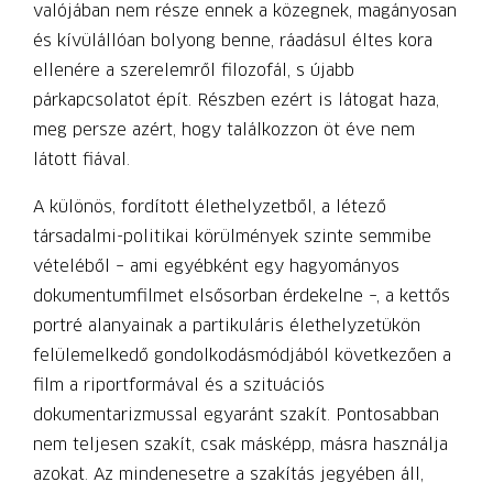
valójában nem része ennek a közegnek, magányosan
és kívülállóan bolyong benne, ráadásul éltes kora
ellenére a szerelemről filozofál, s újabb
párkapcsolatot épít. Részben ezért is látogat haza,
meg persze azért, hogy találkozzon öt éve nem
látott fiával.
A különös, fordított élethelyzetből, a létező
társadalmi-politikai körülmények szinte semmibe
vételéből – ami egyébként egy hagyományos
dokumentumfilmet elsősorban érdekelne –, a kettős
portré alanyainak a partikuláris élethelyzetükön
felülemelkedő gondolkodásmódjából következően a
film a riportformával és a szituációs
dokumentarizmussal egyaránt szakít. Pontosabban
nem teljesen szakít, csak másképp, másra használja
azokat. Az mindenesetre a szakítás jegyében áll,