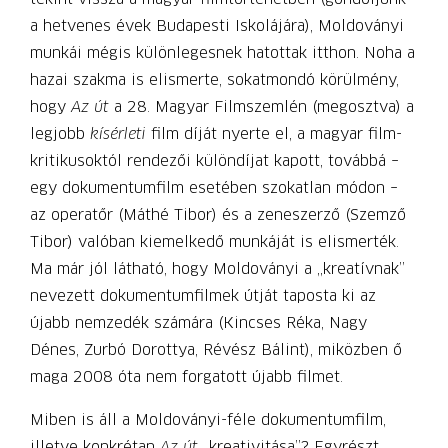
a hetvenes évek Budapesti Iskolájára), Moldoványi
munkái mégis különlegesnek hatottak itthon. Noha a
hazai szakma is elismerte, sokatmondó körülmény,
hogy
Az út
a 28. Magyar Filmszemlén (megosztva) a
legjobb
kísérleti
film díját nyerte el, a magyar film­
kritikusoktól rendezői különdíjat kapott, továbbá –
egy dokumentumfilm esetében szokatlan módon –
az operatőr (Máthé Tibor) és a zeneszerző (Szemző
Tibor) valóban kiemelkedő munkáját is elismerték.
Ma már jól látható, hogy Moldoványi a „kreatívnak”
nevezett dokumentumfilmek útját taposta ki az
újabb nemzedék számára (Kincses Réka, Nagy
Dénes, Zurbó Dorottya, Révész Bálint), miközben ő
maga 2008 óta nem forgatott újabb filmet.
Miben is áll a Moldoványi-féle dokumentumfilm,
illetve konkrétan
Az út
„krea­tivitása”? Egyrészt