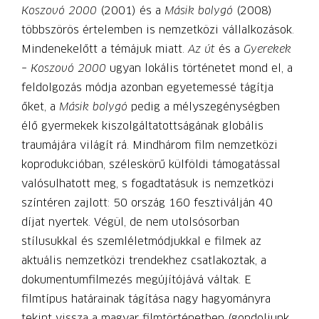
Koszovó 2000
(2001) és a
Másik bolygó
(2008)
többszörös értelemben is nemzetközi vállalkozások.
Mindenekelőtt a témájuk miatt.
Az út
és a
Gyerekek
–
Koszovó 2000
ugyan lokális történetet mond el, a
feldolgozás módja azonban egyetemessé tágítja
őket, a
Másik bolygó
pedig a mélyszegénységben
élő gyermekek kiszolgáltatottságának globális
traumájára világít rá. Mindhárom film nemzetközi
koprodukcióban, széleskörű külföldi támogatással
valósulhatott meg, s fogadtatásuk is nemzetközi
színtéren zajlott: 50 ország 160 fesztiválján 40
díjat nyertek. Végül, de nem utolsósorban
stílusukkal és szemléletmódjukkal e filmek az
aktuális nemzetközi trendekhez csatlakoztak, a
dokumentumfilmezés megújítójává váltak. E
filmtípus határainak tágítása nagy hagyományra
tekint vissza a magyar filmtörténetben (gondoljunk