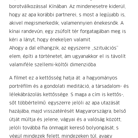
borotválkozással Kínában. Az mindenesetre kiderül,
hogy az apa korábbi partnerei, s most a legújabb is,
akivel megismerkedik, valamennyien énekesnők. A
kínai randevún, egy zsúfolt tér forgatagában meg is
kéri a lányt, hogy énekeljen valamit.
Ahogy a dal elhangzik, az egyszerre „szituá­ciós”
elem, építi a történetet, ám ugyanakkor el is távolít
valamiféle szellemi-költői dimenzióba.
A filmet ez a kettősség hatja át: a hagyományos
portréfilm és a gondolati meditáció, a társadalom- és
lélekábrázolás kettőssége. S maga a cím is kettős-,
sőt többértelmű: egyszerre jelöli az apa utazását
hazájába, majd visszatérését Magyarországra, belső
útját múltja és jelene, vágyai és a valóság között;
jelöli továbbá fia önmagát kereső bolyongását; s
végül mindezek felett, mindezeken túl, avagy