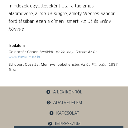
mindezek együtteseként utal a taoizmus
alapművére, a
Tao Te King
re, amely Weöres Sándor
fordításában ezen a címen ismert:
Az Út és Erény
könyve
.
Irodalom
Gelencsér Gábor:
Kerülőút. Moldoványi Ferenc: Az út.
www.filmkultura.hu
Schubert Gusztáv: Mennyei békétlenség. Az út.
Filmvilág
, 1997.
6. sz
A LEXIKONRÓL
ADATVÉDELEM
KAPCSOLAT
IMPRESSZUM