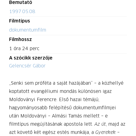
Bemutató
1997.05.08.
Filmtípus
dokumentumfilm
Filmhossz
1 óra 24 perc
A szócikk szerzője
Gelencsér Gábor
„Senki sem próféta a saját hazájában” – a közhellyé
koptatott evangéliumi mondás különösen igaz
Moldoványi Ferencre. Első hazai témájú,
hagyományosabb felépítésű dokumentumfilmjei
után Moldoványi – Almási Tamás mellett – e
filmtípus megújításának apostola lett.
Az út
, majd az
azt követő két egész estés munkája, a
Gyerekek
–