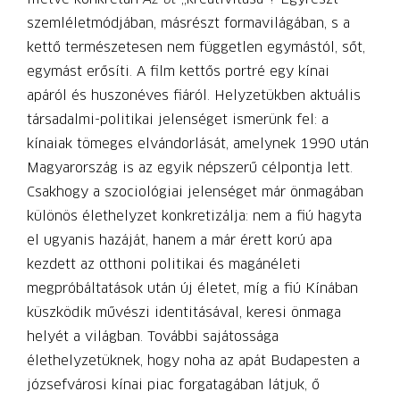
szemléletmódjában, más­részt formavilágában, s a
kettő természe­tesen nem független egymástól, sőt,
egymást erősíti. A film kettős portré egy kínai
apáról és huszonéves fiáról. Helyzetükben aktuális
társadalmi-politikai jelenséget ismerünk fel: a
kínaiak tömeges elvándorlását, amelynek 1990 után
Magyarország is az egyik népszerű célpontja lett.
Csakhogy a szociológiai jelenséget már önmagában
különös élethelyzet konkretizálja: nem a fiú hagyta
el ugyanis hazáját, hanem a már érett korú apa
kezdett az otthoni politikai és magánéleti
megpróbáltatások után új életet, míg a fiú Kínában
küszködik művészi identitásával, keresi önmaga
helyét a világban. További sajátossága
élethelyzetüknek, hogy noha az apát Budapesten a
józsefvárosi kínai piac forgatagában látjuk, ő