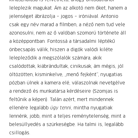
leleplezik magukat. Ám az alkotó nem őket, hanem a
jelenséget ábrázolja – jogos – iróniával. Antonio
csak egy név marad a filmben, a néző nem tud vele
azonosulni, nem az ő valóban szomorú története áll
a középpontban. Fontossá a társadalmi léptékű
önbecsapás válik, hiszen a digók valódi kiléte
lelepleződik a megszólalók számára, akik
csalódottak, kiábrándultak, cinikusak, ám mégis, jól
öltözötten, kisminkelve, „menő fejként”, nyugatias
pózban ülnek a kamera elé, válaszolnak nevetgélve
a rendező és munkatársa kérdéseire (Szomjas is
feltűnik a képen). Talán azért, mert mindennek
ellenére legalább
úgy tenni
, mintha nyugatiak
lennénk, jobb, mint a teljes reménytelenség, mint a
belesüllyedés a szürkeségbe. Ha talmi is, legalább
csillogás.