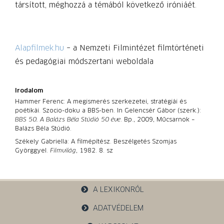
társított, méghozzá a témából következő iróniáét.
Alapfilmek.hu
– a Nemzeti Filmintézet filmtörténeti
és pedagógiai módszertani weboldala
Irodalom
Hammer Ferenc: A megismerés szerkezetei, stratégiái és
poétikái. Szocio-doku a BBS-ben. In Gelencsér Gábor (szerk.):
BBS 50. A Balázs Béla Stúdió 50 éve
. Bp., 2009, Műcsarnok –
Balázs Béla Stúdió.
Székely Gabriella: A filmépítész. Beszélgetés Szomjas
Györggyel.
Filmvilág
, 1982. 8. sz
A LEXIKONRÓL
ADATVÉDELEM