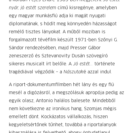
nyár, jó estét szerelem
című kisregénye, amelyben
egy magyar munkásfiú adja ki magát nyugati
diplomatának, s hódít meg könnyedén házasságot
remélő tisztes lányokat. A műből moziban is
forgalmazott tévéfilm készült 1971-ben Szőnyi G.
Sándor rendezésében, majd Presser Gábor
zeneszerző és Sztevanovity Dusán szövegíró
sikeres musicalt írt belőle. A
Jó estét…
története
tragédiával végződik – a
Nászutak
é azzal indul.
A riport-dokumentumfilmben hét lány és egy fiú
mesél a digózásról, a megszólásuk apropója pedig az
egyik olasz, Antonio halálos balesete. Mindebből
nem következne az ironikus hang, Szomjas mégis
emellett dönt. Kockázatos vállalkozás, hiszen
kegyeletsértőnek tűnhet, továbbá a riportalanyok
kihasználása is felvethető, ahogy öntudatlanul