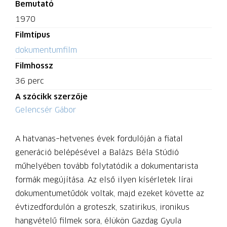
Bemutató
1970
Filmtípus
dokumentumfilm
Filmhossz
36 perc
A szócikk szerzője
Gelencsér Gábor
A hatvanas–hetvenes évek fordulóján a fiatal
generáció belépésével a Balázs Béla Stúdió
műhelyében tovább folytatódik a dokumentarista
formák megújítása. Az első ilyen kísérletek lírai
dokumentumetűdök voltak, majd ezeket követte az
évtizedfordulón a groteszk, szatirikus, ironikus
hangvételű filmek sora, élükön Gazdag Gyula