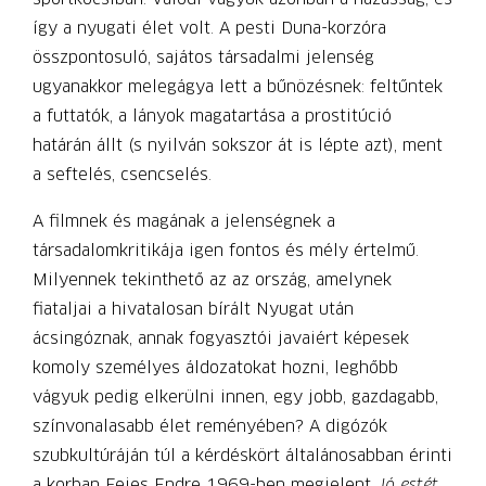
így a nyugati élet volt. A pesti Duna-korzóra
összpontosuló, sajátos társadalmi jelenség
ugyanakkor melegágya lett a bűnözésnek: feltűntek
a futtatók, a lányok magatartása a prostitúció
határán állt (s nyilván sokszor át is lépte azt), ment
a seftelés, csencselés.
A filmnek és magának a jelenségnek a
társadalomkritikája igen fontos és mély értelmű.
Milyennek tekinthető az az ország, amelynek
fiataljai a hivatalosan bírált Nyugat után
ácsingóznak, annak fogyasztói javaiért képesek
komoly személyes áldozatokat hozni, leghőbb
vágyuk pedig elkerülni innen, egy jobb, gazdagabb,
színvonalasabb élet reményében? A digózók
szubkultúráján túl a kérdéskört általánosabban érinti
a korban Fejes Endre 1969-ben megjelent
Jó estét