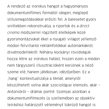
A rendező az ironikus hangot a hagyományos
dokumentumfilmes formától idegen, meglepő
stílusmegoldásokkal erősíti fel. A balesetet gyors
snittekben rekonstruálja, a riportok és a
direct
cinema
módszerrel rögzített életképek közé
gyorsmontázsokat ékel a nyugati világot jellemző
módon felvillantó reklámfotókkal autómárkákról,
divatmodellekről. Néhány kockányi rövidségük
hozza létre az ironikus hatást, hiszen ezen a módon
nem tárgyszerű illusztrációként kerülnek a néző
szeme elé, hanem játékosan, idézőjelben. Ez a
„hang” kontextualizálja a témát, amelyről
készülhetett volna akár szociológiai elemzés, akár –
Antonióról – drámai portré. Szomjas azonban a
dokumentumfilmezés új szellemében az objektív
leíráshoz határozott véleményt tükröző hangot is