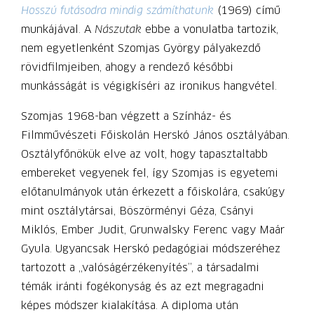
Hosszú futásodra mindig számíthatunk
(1969) című
munkájával. A
Nászutak
ebbe a vonulatba tartozik,
nem egyetlenként Szomjas György pályakezdő
rövidfilmjeiben, ahogy a rendező későbbi
munkásságát is végigkíséri az ironikus hangvétel.
Szomjas 1968-ban végzett a Színház- és
Filmművészeti Főiskolán Herskó János osztályában.
Osztályfőnökük elve az volt, hogy tapasztaltabb
embereket vegyenek fel, így Szomjas is egyetemi
előtanulmányok után érkezett a főiskolára, csakúgy
mint osztálytársai, Böszörményi Géza, Csányi
Miklós, Ember Judit, Grunwalsky Ferenc vagy Maár
Gyula. Ugyancsak Herskó pedagógiai módszeréhez
tartozott a „valóságérzékenyítés”, a társadalmi
témák iránti fogékonyság és az ezt megragadni
képes módszer kialakítása. A diploma után