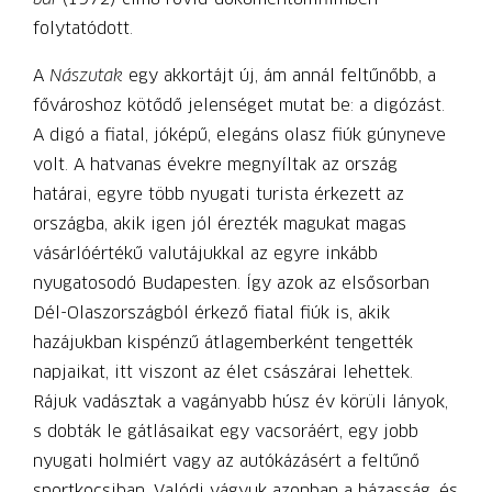
folytatódott.
A
Nászutak
egy akkortájt új, ám annál feltűnőbb, a
fővároshoz kötődő jelenséget mutat be: a digózást.
A digó a fiatal, jóképű, elegáns olasz fiúk gúnyneve
volt. A hatvanas évekre megnyíltak az ország
határai, egyre több nyugati turista érkezett az
országba, akik igen jól érezték magukat magas
vásárlóértékű valutájukkal az egyre inkább
nyugatosodó Budapesten. Így azok az elsősorban
Dél-Olaszországból érkező fiatal fiúk is, akik
hazájukban kispénzű átlagemberként tengették
napjaikat, itt viszont az élet császárai lehettek.
Rájuk vadásztak a vagányabb húsz év körüli lányok,
s dobták le gátlásaikat egy vacsoráért, egy jobb
nyugati holmiért vagy az autókázásért a feltűnő
sportkocsiban. Valódi vágyuk azonban a házasság, és