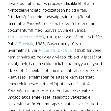
hivatalos iratokból és propagandacikkekből álló
nyitószekvenciától fokozatosan halad a falu
ártatlanságának kimondásáig. Mint Czirják Pál
rámutat, a
Pócspetri
és az azt követő történelmi
dokumentumfilmek (Gulyás Gyula és János:
Törvénysértés nélkül
, 1988; Magyar Bálint – Schiffer
Pál:
A Dunánál
, 1988; Böszörményi Géza –
Gyarmathy Lívia:
Recsk 1950
–
1953
, 1988) lényege
nem annyira az, hogy egy végső, objektív igazságot
közöljenek, hanem sokkal inkább az, hogy a megvert
(„kikapott”), megkínzott, megfélemlített és a „kádári
kiegyezés” értelmében felejtésre kényszerített
emberek kibeszélhetik elfojtott traumáikat. A
Pócspetri
és társai – Murai András szavaival – a
„másodlagos emlékezet” feladatát végezték el:
összesítik a történelmi tapasztalatokat az érintettek
bevonásával, de azoknál objektívebben értekeznek