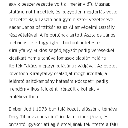
egyik beszervezettje volt a „merénylő”). Másnap
statáriumot hirdettek, és kegyetlen megtorlás vette
kezdetét Rajk László belügyminiszter vezetésével,
Kádár János párttitkár és az Államvédelmi Osztály
részvételével. A felbujtónak tartott Asztalos János
plébánost életfogytiglani börtönbüntetésre,
Királyfalvy Miklós segédjegyzőt pedig verésekkel
kicsikart hamis tanúvallomások alapján halálra
ítélték Takács meg­gyil­kolásának vádjával. Az esetet
követően Királyfalvy családját meghurcolták, a
lejárató sajtókampány hatására Pócspetri pedig
„rendőrgyilkos faluként” rögzült a kollektív
emlékezetben.
Ember Judit 1973-ban találkozott először a témával
Déry Tibor azonos című irodalmi riportjában, és
onnantól gyakorlatilag életcéljának tekintette a falu