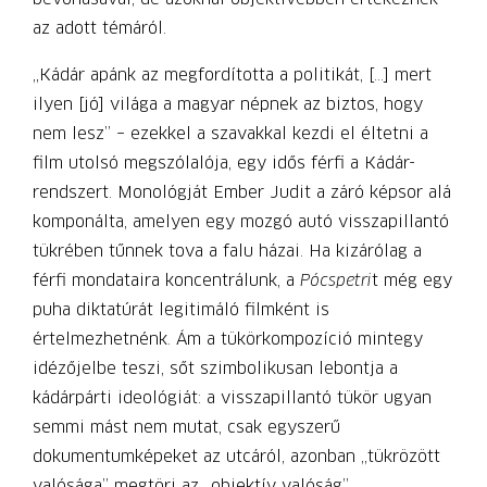
az adott témáról.
„Kádár apánk az megfordította a politikát, […] mert
ilyen [jó] világa a magyar népnek az biztos, hogy
nem lesz” – ezekkel a szavakkal kezdi el éltetni a
film utolsó megszólalója, egy idős férfi a Kádár-
rendszert. Monológját Ember Judit a záró képsor alá
komponálta, amelyen egy mozgó autó visszapillantó
tükrében tűnnek tova a falu házai. Ha kizárólag a
férfi mondataira koncentrálunk, a
Pócspetri
t még egy
puha diktatúrát legitimáló filmként is
értelmezhetnénk. Ám a tükörkompozíció mintegy
idézőjelbe teszi, sőt szimbolikusan lebontja a
kádárpárti ideológiát: a visszapillantó tükör ugyan
semmi mást nem mutat, csak egyszerű
dokumentumképeket az utcáról, azonban „tükrözött
valósága” megtöri az „objektív valóság”