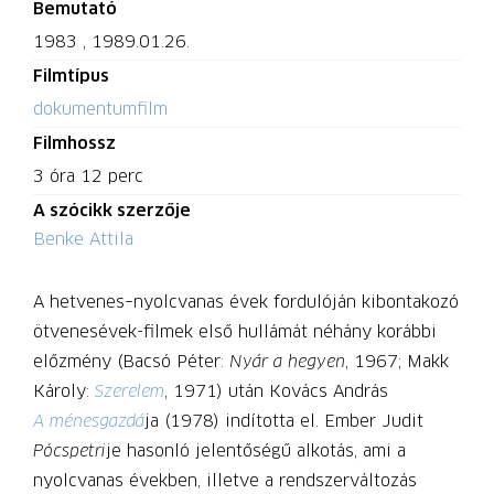
Bemutató
1983
,
1989.01.26.
Filmtípus
dokumentumfilm
Filmhossz
3 óra 12 perc
A szócikk szerzője
Benke Attila
A hetvenes–nyolcvanas évek fordulóján kibontakozó
ötvenesévek-filmek első hullámát néhány korábbi
előzmény (Bacsó Péter:
Nyár a hegyen
, 1967; Makk
Károly:
Szerelem
, 1971) után Kovács András
A ménesgazdá
ja (1978) indította el. Ember Judit
Pócspetri
je hasonló jelentőségű alkotás, ami a
nyolcvanas években, illetve a rendszerváltozás