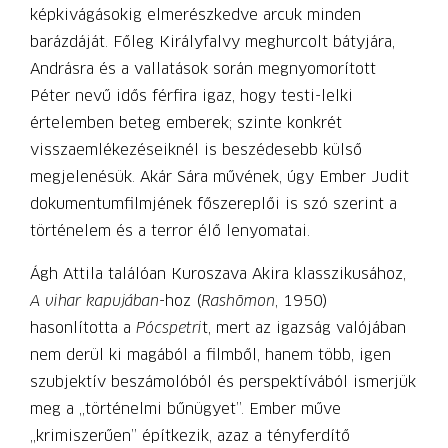
képkivágásokig elmerészkedve arcuk minden
barázdáját. Főleg Királyfalvy meghurcolt bátyjára,
Andrásra és a vallatások során megnyomorított
Péter nevű idős férfira igaz, hogy testi-lelki
értelemben beteg emberek; szinte konkrét
visszaemlékezéseiknél is beszédesebb külső
megjelenésük. Akár Sára művének, úgy Ember Judit
dokumentumfilmjének főszereplői is szó szerint a
történelem és a terror élő lenyomatai.
Ágh Attila találóan Kuroszava Akira klasszikusához,
A vihar kapujában
-hoz (
Rashōmon
, 1950)
hasonlította a
Pócspetri
t, mert az igazság valójában
nem derül ki magából a filmből, hanem több, igen
szubjektív beszámolóból és perspektívából ismerjük
meg a „történelmi bűnügyet”. Ember műve
„krimiszerűen” építkezik, azaz a tényferdítő