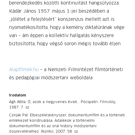
berendezkedés közötti kontinuitást hangsúlyozza.
Kádár János 1957. május 1-jei beszédében a
„jólétet a felejtésért” konszenzus mellett azt is
nyomatékosította, hogy a kemény diktatúrának vége
van – ám éppen a kollektív hallgatás kényszere
biztosította, hogy végső soron mégis tovább éljen.
Alapfilmek.hu
– a Nemzeti Filmintézet filmtörténeti
és pedagógiai módszertani weboldala
Irodalom
Ágh Attila: Ó, azok a negyvenes évek… Pócspetri.
Filmvilág
,
1987. 7. sz.
Czirják Pál: Elbeszéléskényszer, dokumentumfilm és a történeti
emlékezet konstruálása. Adalékok a történelmi
dokumentumfilm és az oral history módszertani
összevetéséhez.
Replika
, 2007. 58. sz.