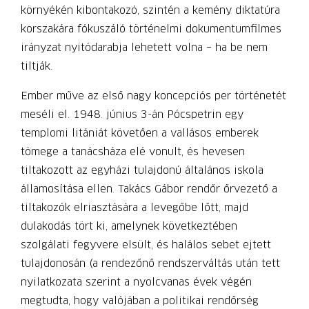
környékén kibontakozó, szintén a kemény diktatúra
korszakára fókuszáló történelmi dokumentumfilmes
irányzat nyitódarabja lehetett volna – ha be nem
tiltják.
Ember műve az első nagy koncepciós per történetét
meséli el. 1948. június 3-án Pócspetrin egy
templomi litániát követően a vallásos emberek
tömege a tanácsháza elé vonult, és hevesen
tiltakozott az egyházi tulajdonú általános iskola
államosítása ellen. Takács Gábor rendőr őrvezető a
tiltakozók elriasztására a levegőbe lőtt, majd
dulakodás tört ki, amelynek következtében
szolgálati fegyvere elsült, és halálos sebet ejtett
tulajdonosán (a rendezőnő rendszerváltás után tett
nyilatkozata szerint a nyolcvanas évek végén
megtudta, hogy valójában a politikai rendőrség