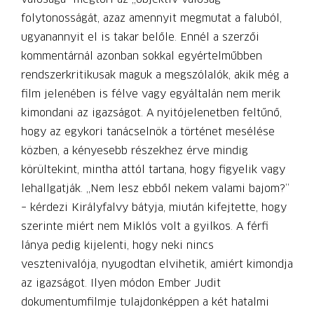
folytonosságát, azaz amennyit megmutat a faluból,
ugyanannyit el is takar belőle. Ennél a szerzői
kommentárnál azonban sokkal egyértelműbben
rendszerkritikusak maguk a megszólalók, akik még a
film jelenében is félve vagy egyáltalán nem merik
kimondani az igazságot. A nyitójelenetben feltűnő,
hogy az egykori tanácselnök a történet mesélése
közben, a kényesebb részekhez érve mindig
körültekint, mintha attól tartana, hogy figyelik vagy
lehallgatják. „Nem lesz ebből nekem valami bajom?”
– kérdezi Királyfalvy ­bátyja, miután kifejtette, hogy
szerinte miért nem Miklós volt a gyilkos. A férfi
lánya pedig kijelenti, hogy neki nincs
vesztenivalója, nyugodtan elvihetik, amiért kimondja
az igazságot. Ilyen módon Ember Judit
dokumentumfilmje tulajdonképpen a két hatalmi