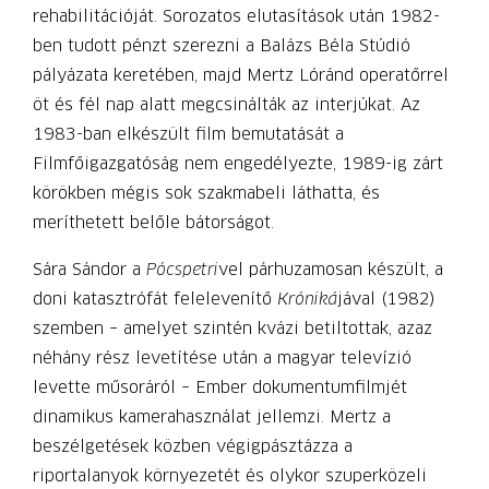
rehabilitációját. Sorozatos elutasítások után 1982-
ben tudott pénzt szerezni a Balázs Béla Stúdió
pályázata keretében, majd Mertz Lóránd operatőrrel
öt és fél nap alatt megcsinálták az interjúkat. Az
1983-ban elkészült film bemutatását a
Filmfőigazgatóság nem engedélyezte, 1989-ig zárt
körökben mégis sok szakmabeli láthatta, és
meríthetett belőle bátorságot.
Sára Sándor a
Pócspetri
vel párhuzamosan készült, a
doni katasztrófát felelevenítő
Kró­niká­
jával (1982)
szemben – amelyet szintén kvázi betiltottak, azaz
néhány rész levetítése után a magyar televízió
levette műsoráról – Ember dokumentumfilmjét
dinamikus kamerahasználat jellemzi. Mertz a
beszélgetések közben végigpásztázza a
riportalanyok környezetét és olykor szuperközeli