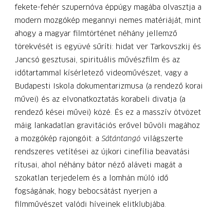
fekete-fehér szupernóva éppúgy magába olvasztja a
modern mozgókép megannyi nemes matériáját, mint
ahogy a magyar filmtörténet néhány jellemző
törekvését is együvé sűríti: hidat ver Tarkovszkij és
Jancsó gesztusai, spirituális művészfilm és az
időtartammal kísérletező videoművészet, vagy a
Budapesti Iskola dokumentarizmusa (a rendező korai
művei) és az elvonatkoztatás korabeli divatja (a
rendező kései művei) közé. És ez a masszív ötvözet
máig lankadatlan gravitációs erővel bűvöli magához
a mozgókép rajongóit: a
Sátántangó
világszerte
rendszeres vetítései az újkori cinefília beavatási
rítusai, ahol néhány bátor néző aláveti magát a
szokatlan terjedelem és a lomhán múló idő
fogságának, hogy bebocsátást nyerjen a
filmművészet valódi híveinek elitklubjába.