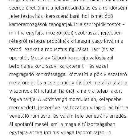
szereplőket (mint a jelentésdiktálás és a rendőrségi
jelentésjavítás ikerszcénáiban), hol ismétlődő
kameramozgások tapogatják le a szereplők testét –
mintha egyfajta mozgó(képi) szobrászat jegyében,
rétegről rétegre próbálnák kifaragni vagy kivájni a
térből ezeket a robusztus figurákat. Tarr (és az
operatőr, Medvigy Gábor) kamerája valósággal
befonja és körülszövi karaktereit – és ezzel
megragadó konkrétsággal közvetíti a pók visszatérő
metaforáját és a cselekmény éjsötét metafizikáját: a
viszonyok láthatatlan hálóját, amely a telep lakóit
fogva tartja. A
Sátántangó
mozdulatlan, kelepcébe
merevedett, jószerével változatlan világról ad hírt: a
vegetáló romlásról és valamiféle penetráns erjedés
állapotáról mesél, ami a maga eltúlzottságában
egyfajta apokaliptikus világállapotot rajzol ki.