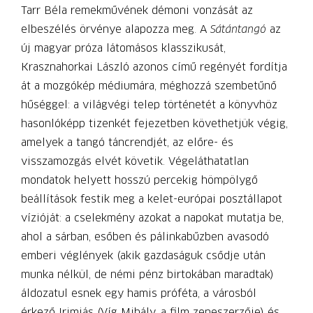
Tarr Béla remekművének démoni vonzását az
elbeszélés örvénye alapozza meg. A
Sátántangó
az
új magyar próza látomásos klasszikusát,
Krasznahorkai László azonos című regényét fordítja
át a mozgókép médiumára, méghozzá szembetűnő
hűséggel: a világvégi telep történetét a könyvhöz
hasonlóképp tizenkét fejezetben követhetjük végig,
amelyek a tangó táncrendjét, az előre- és
visszamozgás elvét követik. Végeláthatatlan
mondatok helyett hosszú percekig hömpölygő
beállítások festik meg a kelet-európai posztállapot
vízióját: a cselekmény azokat a napokat mutatja be,
ahol a sárban, esőben és pálinkabűzben avasodó
emberi véglények (akik gazdaságuk csődje után
munka nélkül, de némi pénz birtokában maradtak)
áldozatul esnek egy hamis próféta, a városból
érkező Irimiás (Víg Mihály, a film zeneszerzője) és