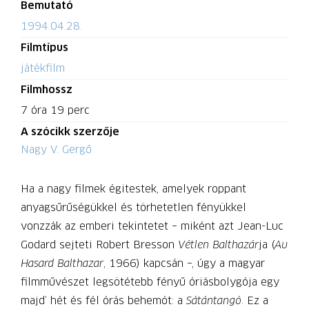
Bemutató
1994.04.28.
Filmtípus
játékfilm
Filmhossz
7 óra 19 perc
A szócikk szerzője
Nagy V. Gergő
Ha a nagy filmek égitestek, amelyek roppant
anyagsűrűségükkel és törhetetlen fényükkel
vonzzák az emberi tekintetet – miként azt Jean-Luc
Godard sejteti Robert Bresson
Vétlen Balthazár
ja (
Au
Hasard Balthazar
, 1966) kapcsán –, úgy a magyar
filmművészet legsötétebb fényű óriásbolygója egy
majd’ hét és fél órás behemót: a
Sátántangó
. Ez a