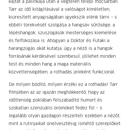
kajtat a pálinkája után a végtelen telepi mocsárban.
Tarr az idő kitágításával a valóságot kíméletlen,
kiüresített anyagiságában igyekszik elénk tárni – s
ebbéli törekvését szolgálja a hangsáv sűrűsége, a
lépéshangok, szuszogások mesterséges kiemelése
és felfokozása is. Ahogyan a Doktor és Futaki a
harangzúgás okát kutatja, úgy a néző is a hangok
forrásának kérdésével szembesül, jóllehet minden
test és minden hang a maga materiális
közvetlenségében, a rothadás jeleként funkcionál.
De milyen bódító, milyen érzéki ez a rothadás! Tarr
filmjében az az igazán meghökkentő, hogy az
időtlenség poklában felszabadító humort és
szokatlan szenzuá­lis örömöket fedez föl – s
legalább olyan gazdagon részelteti ezekben a nézőt,
mint a rutinjaikat önelvesztésig ismétlő szereplőket.