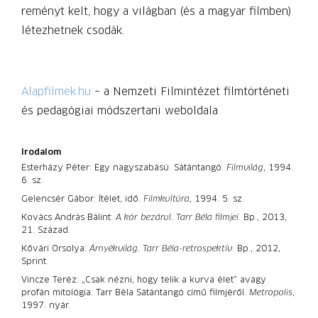
reményt kelt, hogy a világban (és a magyar filmben)
létezhetnek csodák.
Alapfilmek.hu
– a Nemzeti Filmintézet filmtörténeti
és pedagógiai módszertani weboldala
Irodalom
Esterházy Péter: Egy nagyszabású. Sátán­tangó.
Filmvilág
, 1994.
6. sz.
Gelencsér Gábor: Ítélet, idő.
Filmkultúra
, 1994. 5. sz.
Kovács András Bálint:
A kör bezárul. Tarr Béla filmjei
. Bp., 2013,
21. Század.
Kővári Orsolya:
Árnyékvilág. Tarr Béla-retrospektív
. Bp., 2012,
Sprint.
Vincze Teréz: „Csak nézni, hogy telik a kurva élet” avagy
profán mitológia. Tarr Béla Sátántangó című filmjéről.
Metropolis
,
1997. nyár.