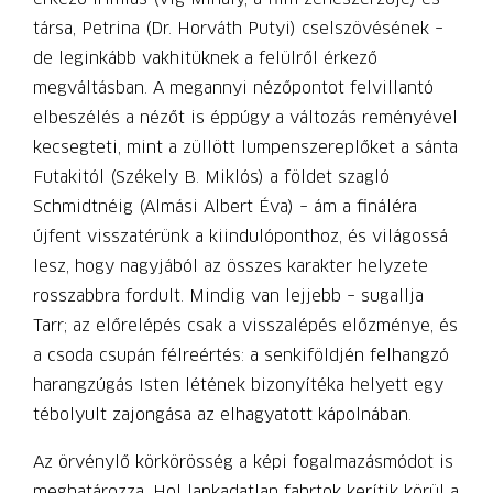
társa, Petrina (Dr. Horváth Putyi) cselszövésének –
de leginkább vakhitüknek a felülről érkező
megváltásban. A megannyi nézőpontot felvillantó
elbeszélés a nézőt is éppúgy a változás reményével
kecsegteti, mint a züllött lumpenszereplőket a sánta
Futakitól (Székely B. Miklós) a földet szagló
Schmidtnéig (Almási Albert Éva) – ám a fináléra
újfent visszatérünk a kiindulóponthoz, és világossá
lesz, hogy nagyjából az összes karakter helyzete
rosszabbra fordult. Mindig van lejjebb – sugallja
Tarr; az előrelépés csak a visszalépés előzménye, és
a csoda csupán félreértés: a senkiföldjén felhangzó
harangzúgás Isten létének bizonyítéka helyett egy
tébolyult zajongása az elhagyatott kápolnában.
Az örvénylő körkörösség a képi fogalmazásmódot is
meghatározza. Hol lankadatlan fahrtok kerítik körül a