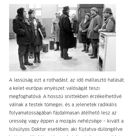
A lassúság ezt a rothadást, az idő mállasztó hatását,
a kelet-európai enyészet valóságát teszi
megfoghatóvá. A hosszú snittekben érzékelhetővé
válnak a testek tömegei, és a jelenetek radikális
folyamatosságában fájdalmasan átélhető lesz az
üresség vagy éppen a mozgás nehézsége – kivált a
túlsúlyos Doktor esetében, aki fújtatva-dülöngélve