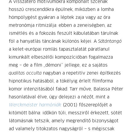
A visszatérő motívumokra komponált szcénák
hosszú crescendókra épülnek, miközben a lomha
hömpölygést gyakran a léptek zaja vagy az óra
metronómja ritmizálja: ebben a zeneiségben, az
ismétlés és a fokozás feszült kábulatában tárulnak
föl a hanyatlás táncának különös kéjei. A
Sátántangó
a kelet-európai romlás tapasztalatát páratlanul
kimunkált elbeszélői kompozícióban fogalmazza
meg – de a film „démoni” jellege, ez a sajátos
qualitas occulta
nagyban a repetitív zenei építkezés
hipnotikus hatásából, a tökélyig érlelt filmforma
komor intenzitásából fakad. Tarr műve, Balassa Péter
hasonlatával élve, úgy delejezi a nézőt, mint a
Werckmeister harmóniák
(2001) főszereplőjét a
kitömött bálna: időkön túli, messziről érkezett, sötét
látomásnak tetszik, amely megrendítő bizonyságot
ad valamely titokzatos nagyságról – s mégiscsak