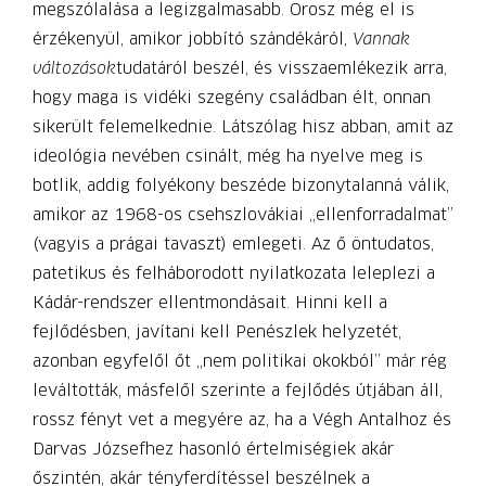
megszólalása a legizgalmasabb. Orosz még el is
érzékenyül, amikor jobbító szándékáról,
Vannak
változások
tudatáról beszél, és visszaemlékezik arra,
hogy maga is vidéki szegény családban élt, onnan
sikerült felemelkednie. Látszólag hisz abban, amit az
ideológia nevében csinált, még ha nyelve meg is
botlik, addig folyékony beszéde bizonytalanná válik,
amikor az 1968-os csehszlovákiai „ellenforradalmat”
(vagyis a prágai tavaszt) emlegeti. Az ő öntudatos,
patetikus és felháborodott nyilatkozata leleplezi a
Kádár-rendszer ellentmondásait. Hinni kell a
fejlődésben, javítani kell Penészlek helyzetét,
azonban egyfelől őt „nem politikai okokból” már rég
leváltották, másfelől szerinte a fejlődés útjában áll,
rossz fényt vet a megyére az, ha a Végh Antalhoz és
Darvas Józsefhez hasonló értelmiségiek akár
őszintén, akár tényferdítéssel beszélnek a