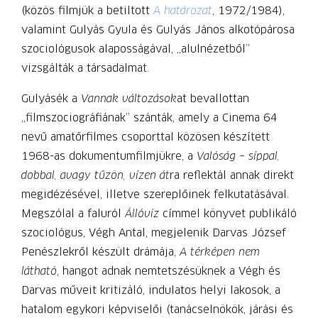
(közös filmjük a betiltott
A határozat
, 1972/1984),
valamint Gulyás Gyula és Gulyás János alkotópárosa
szociológusok alaposságával, „alulnézetből”
vizsgálták a társadalmat.
Gulyásék a
Vannak változások
at bevallottan
„filmszociográfiának” szánták, amely a Cinema 64
nevű amatőrfilmes csoporttal közösen készített
1968-as dokumentumfilmjükre, a
Valóság
–
síppal,
dobbal, avagy tűzön, vízen át
ra reflektál annak direkt
megidé­zésével, illetve szereplőinek felkutatásával.
Megszólal a faluról
Állóvíz
címmel könyvet publikáló
szociológus, Végh Antal, megjelenik Darvas József
Penészlekről készült drámája,
A térképen nem
látható
, hangot adnak nemtetszésüknek a Végh és
Darvas műveit kritizáló, indulatos helyi lakosok, a
hatalom egykori képviselői (tanácselnökök, járási és