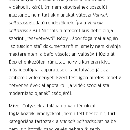
vidékpolitikáról, ám nem képviselnek abszolút
igazságot, nem tartják magukat váteszi
Vannak
változások
tudatú rendezőknek. Így a
Vannak
változások
Bill Nichols filmteoretikus definíciója
szerint „részvétvevő”, Bódy Gábor fogalmai alapján
„szituacionista” dokumentumfilm, amely nem kívánja
megteremteni a befolyásolatlan valóság illúzióját.
Épp ellenkezőleg: rámutat, hogy a kamerán kívül
más ideológiai apparátusok is befolyásolják az
emberek véleményét. Ezért fest igen hiteles képet a
hetvenes évek állapotairól, „a vidék szocia­lista
modernizációjának” csődjéről.
Mivel Gulyásék általában olyan témákkal
foglalkoztak, amelyekről „nem illett beszélni”, tűrt
kategóriába tartoztak: a
Vannak változások
at ha be
nem is tiltották, csak kevés helyen (kisebb