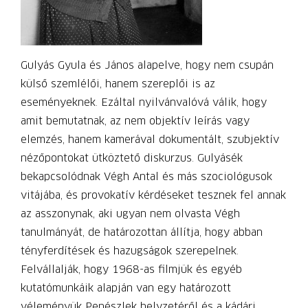
Gulyás Gyula és János alapelve, hogy nem csupán
külső szemlélői, hanem szereplői is az
eseményeknek. Ezáltal nyilvánvalóvá válik, hogy
amit bemutatnak, az nem objektív leírás vagy
elemzés, hanem kamerával dokumentált, szubjektív
nézőpontokat ütköztető diskurzus. Gulyásék
bekapcsolódnak Végh Antal és más szociológusok
vitájába, és provokatív kérdéseket tesznek fel annak
az asszonynak, aki ugyan nem olvasta Végh
tanulmányát, de határozottan állítja, hogy abban
tényferdítések és hazugságok szerepelnek.
Felvállalják, hogy 1968-as filmjük és egyéb
kutatómunkáik alapján van egy határozott
véleményük Penészlek helyzetéről és a kádári