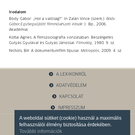
Irodalom
Bódy Gábor: „Hol a valóság?”. In Zalán Vince (szerk.):
Bódy
Gábor,
Egybegyűjtött filmművészeti írások 1.
Bp., 2006,
Akadémiai.
Koltai Ágnes: A filmszociográfia vonzásában. Beszélgetés
Gulyás Gyulával és Gulyás Jánossal.
Filmvilág
, 1980. 9. sz.
Nichols, Bill: A dokumentumfilm típusai.
Metropolis
, 2009. 4. sz.
A LEXIKONRÓL
ADATVÉDELEM
KAPCSOLAT
IMPRESSZUM
A weboldal sütiket (cookie) használ a maximális
1121 Budapest, Budakeszi u. 38.
felhasználói élmény biztosítása érdekében.
+36 30 785 5595
További információk