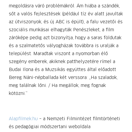
megoldásra váró problémákról. Ám hiába a szándék,
sőt a valós fejlesztések (például tíz év alatt javultak
az útviszonyok, és új ABC is épült), a falu vezetői és
szociális munkásai elhagyták Penészleket, a film
záróképe pedig azt bizonyítja, hogy a saras földutak
és a szalmatetős vályogházak továbbra is uralják a
települést. Maradtak viszont a nyomorban élő
szegény emberek, akiknek patthelyzetére rímel a
Budai Ilona és a Muzsikás együttes által előadott
Bereg Náni-népballada két verssora: „Ha szaladok,
meg találnak lőni. / Ha megállok, meg fognak
kötözni.”
Alapfilmek.hu
– a Nemzeti Filmintézet filmtörténeti
és pedagógiai módszertani weboldala