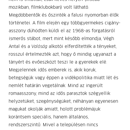
mozikban, filmklubokban) volt látható.
Megdöbbentők és őszinték a falusi nyomorban élők
történetei. A film elején egy többgyermekes cigány­
asszony dühödten küldi el az 1968-as forgatásról
ismerős stábot, mert mint később elmondja, Végh
Antal és a
Valóság
alkotói elferdítették a tényeket,
rosszul értelmezték azt, hogy ő mindig ugyanazt a
tányért és evőeszközt teszi le a gyerekek elé.
Megjelennek idős emberek is, akik koruk,
betegségük vagy éppen a vidékpolitika miatt lét és
nemlét határán vegetálnak. Mind az ingerült
romaasszony, mind az idős parasztok szégyellik
helyzetüket, szegénységüket, néhányan egyenesen
magukat okolják amiatt, holott problémájuk
korántsem speciális, hanem általános,
rendszerszintű. Mivel a településen nincs