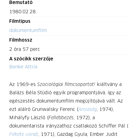
Bemutató
1980.02.28.
Filmtípus
dokumentumfilm
Filmhossz
2 óra 57 perc
A szócikk szerzője
Benke Attila
Az 1969-es
Szociológiai filmcsoportot!
kiáltvány a
Balázs Béla Stúdió egyik programpontjává, így az
egészestés dokumentumfilm megújítójává vált. Az
ezt aláíró Grunwalsky Ferenc (
Anyaság
, 1974),
Mihályfy László (
Fellebbezés
, 1972), a
dokumentarista irányzathoz csatlakozó Schiffer Pál (
Fekete vonat
, 1971), Gazdag Gyula, Ember Judit