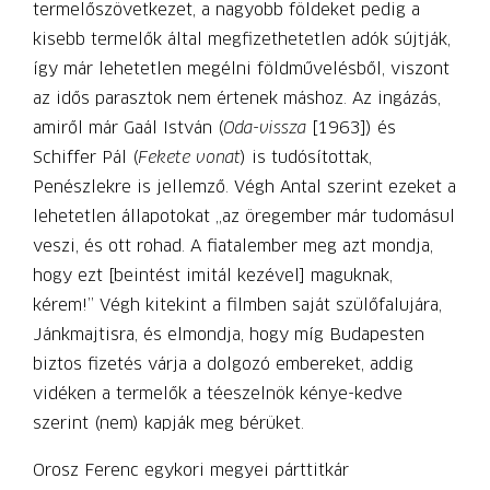
termelőszövetkezet, a nagyobb földeket pedig a
kisebb termelők által megfizethetetlen adók sújtják,
így már lehetetlen megélni földművelésből, viszont
az idős parasztok nem értenek máshoz. Az ingázás,
amiről már Gaál István (
Oda-vissza
[1963]) és
Schiffer Pál (
Fekete vonat
) is tudósítottak,
Penészlekre is jellemző. Végh Antal szerint ezeket a
lehetetlen állapotokat „az öregember már tudomásul
veszi, és ott rohad. A fiatalember meg azt mondja,
hogy ezt [beintést imitál kezével] maguknak,
kérem!” Végh kitekint a filmben saját szülőfalujára,
Jánkmajtisra, és elmondja, hogy míg Budapesten
biztos fizetés várja a dolgozó embereket, addig
vidéken a termelők a téeszelnök kénye-kedve
szerint (nem) kapják meg bérüket.
Orosz Ferenc egykori megyei párttitkár