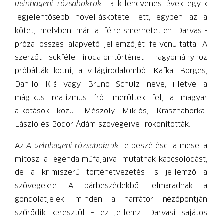
veinhageni rózsabokrok
a kilencvenes évek egyik
legjelentősebb novelláskötete lett, egyben az a
kötet, melyben már a félreismerhetetlen Darvasi-
próza összes alapvető jellemzőjét felvonultatta. A
szerzőt sokféle irodalomtörténeti hagyományhoz
próbálták kötni, a világirodalomból Kafka, Borges,
Danilo Kiš vagy Bruno Schulz neve, illetve a
mágikus realizmus írói merültek fel, a magyar
alkotások közül Mészöly Miklós, Krasznahorkai
László és Bodor Ádám szövegeivel rokonították.
Az
A veinhageni rózsabokrok
elbeszélései a mese, a
mítosz, a legenda műfajaival mutatnak kapcsolódást,
de a krimiszerű történetvezetés is jellemző a
szövegekre. A párbeszédekből elmaradnak a
gondolatjelek, minden a narrátor nézőpontján
szűrődik keresztül – ez jellemzi Darvasi sajátos