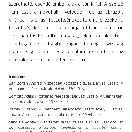
szerethető, esendő ember alakja tűnik fel. A szerző
nem csak a novellák nyelvében, de az ábrázolt
világban is óriási feszültségeket teremt, s ezeket a
feszültségeket nem is kívánja oldani, elsimítani,
mert ha el is beszélhető a világ, akkor is csak ebben
a fojtogató feszültségben ragadható meg, a szépség
és a rútság, az öröm és a fájdalom, a szeretet és az
erőszak összefonódó ellentéteiben.
Irodalom
Bán Zoltán András: A szépség kopasz koldusa. Darvasi László: A
veinhageni rózsabokrok.
Holmi
, 1994. 6. sz.
Bombitz Attila: A történet fejezetei: Darvasi László: A veinhageni
rózsabokrok.
Tiszatáj
, 1994. 7. sz.
Károlyi Csaba: A mindent elrendező szenvedély. Darvasi
László: A veinhageni rózsabokrok.
Holmi
, 1994. 6. sz.
Mikola Gyöngyi: A történet rehabilitálása. Darvasi Lászlóról. In
uő:
Csipesszel a lángot. Tanulmányok a legújabb magyar