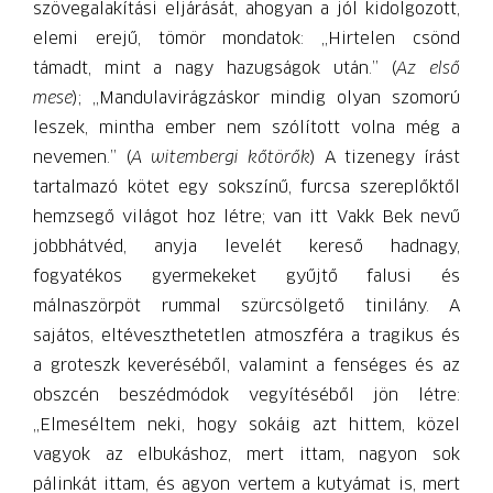
szövegalakítási eljárását, ahogyan a jól kidolgozott,
elemi erejű, tömör mondatok: „Hirtelen csönd
támadt, mint a nagy hazugságok után.” (
Az első
mese
); „Mandulavirágzáskor mindig olyan szomorú
leszek, mintha ember nem szólított volna még a
nevemen.” (
A witembergi kőtörők
) A tizenegy írást
tartalmazó kötet egy sokszínű, furcsa szereplőktől
hemzsegő világot hoz létre; van itt Vakk Bek nevű
jobbhátvéd, anyja levelét kereső hadnagy,
fogyatékos gyermekeket gyűjtő falusi és
málnaszörpöt rummal szürcsölgető tinilány. A
sajátos, eltéveszthetetlen atmoszféra a tragikus és
a groteszk keveréséből, valamint a fenséges és az
obszcén beszédmódok vegyítéséből jön létre:
„Elmeséltem neki, hogy sokáig azt hittem, közel
vagyok az elbukáshoz, mert ittam, nagyon sok
pálinkát ittam, és agyon vertem a kutyámat is, mert