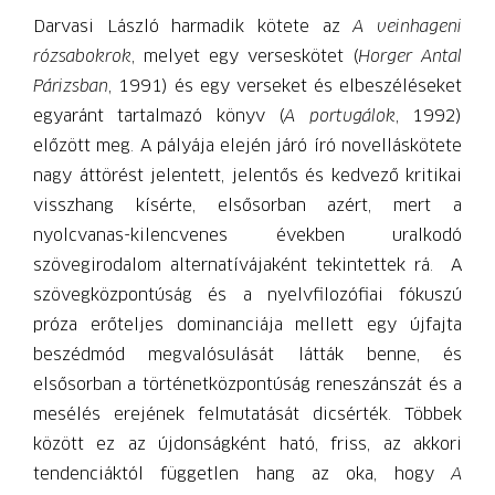
Darvasi László harmadik kötete az
A veinhageni
rózsabokrok
, melyet egy verseskötet (
Horger Antal
Párizsban
, 1991) és egy verseket és elbeszéléseket
egyaránt tartalmazó könyv (
A portugálok
, 1992)
előzött meg. A pályája elején járó író novelláskötete
nagy áttörést jelentett, jelentős és kedvező kritikai
visszhang kísérte, elsősorban azért, mert a
nyolcvanas-kilencvenes években uralkodó
szövegirodalom alternatívájaként tekintettek rá. A
szövegközpontúság és a nyelvfilozófiai fókuszú
próza erőteljes dominanciája mellett egy újfajta
beszédmód megvalósulását látták benne, és
elsősorban a történetközpontúság reneszánszát és a
mesélés erejének felmutatását dicsérték. Többek
között ez az újdonságként ható, friss, az akkori
tendenciáktól független hang az oka, hogy
A