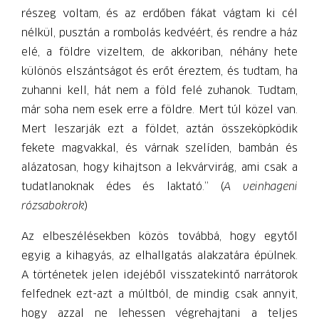
részeg voltam, és az erdőben fákat vágtam ki cél
nélkül, pusztán a rombolás kedvéért, és rendre a ház
elé, a földre vizeltem, de akkoriban, néhány hete
különös elszántságot és erőt éreztem, és tudtam, ha
zuhanni kell, hát nem a föld felé zuhanok. Tudtam,
már soha nem esek erre a földre. Mert túl közel van.
Mert leszarják ezt a földet, aztán összeköpködik
fekete magvakkal, és várnak szelíden, bambán és
alázatosan, hogy kihajtson a lekvárvirág, ami csak a
tudatlanoknak édes és laktató.” (
A veinhageni
rózsabokrok
)
Az elbeszélésekben közös továbbá, hogy egytől
egyig a kihagyás, az elhallgatás alakzatára épülnek.
A történetek jelen idejéből visszatekintő narrátorok
felfednek ezt-azt a múltból, de mindig csak annyit,
hogy azzal ne lehessen végrehajtani a teljes