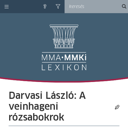
kategóriák
ke
súgó
szűrés
M
Darvasi László: A
veinhageni
rózsabokrok