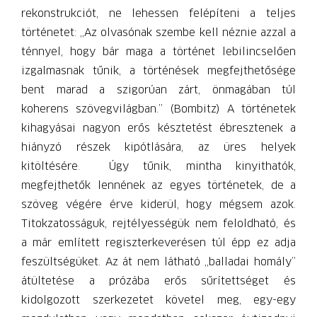
rekonstrukciót, ne lehessen felépíteni a teljes
történetet: „Az olvasónak szembe kell néznie azzal a
ténnyel, hogy bár maga a történet lebilincselően
izgalmasnak tűnik, a történések megfejthetősége
bent marad a szigorúan zárt, önmagában túl
koherens szövegvilágban.” (Bombitz) A történetek
kihagyásai nagyon erős késztetést ébresztenek a
hiányzó részek kipótlására, az üres helyek
kitöltésére. Úgy tűnik, mintha kinyithatók,
megfejthetők lennének az egyes történetek, de a
szöveg végére érve kiderül, hogy mégsem azok.
Titokzatosságuk, rejtélyességük nem feloldható, és
a már említett regiszterkeverésen túl épp ez adja
feszültségüket. Az át nem látható „balladai homály”
átültetése a prózába erős sűrítettséget és
kidolgozott szerkezetet követel meg, egy-egy