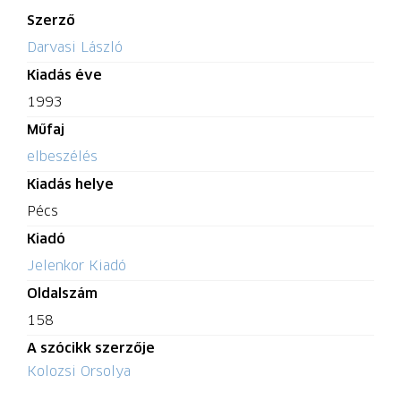
Szerző
Darvasi László
Kiadás éve
1993
Műfaj
elbeszélés
Kiadás helye
Pécs
Kiadó
Jelenkor Kiadó
Oldalszám
158
A szócikk szerzője
Kolozsi Orsolya