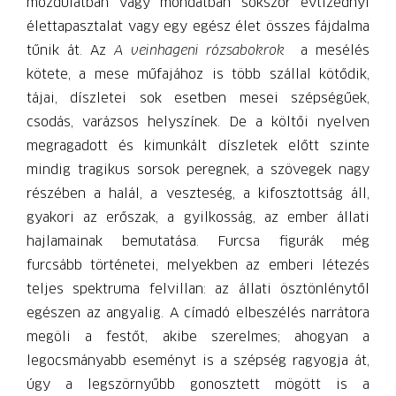
mozdulatban vagy mondatban sokszor évtizednyi
élettapasztalat vagy egy egész élet összes fájdalma
tűnik át. Az
A veinhageni rózsabokrok
a mesélés
kötete, a mese műfajához is több szállal kötődik,
tájai, díszletei sok esetben mesei szépségűek,
csodás, varázsos helyszínek. De a költői nyelven
megragadott és kimunkált díszletek előtt szinte
mindig tragikus sorsok peregnek, a szövegek nagy
részében a halál, a veszteség, a kifosztottság áll,
gyakori az erőszak, a gyilkosság, az ember állati
hajlamainak bemutatása. Furcsa figurák még
furcsább történetei, melyekben az emberi létezés
teljes spektruma felvillan: az állati ösztönlénytől
egészen az angyalig. A címadó elbeszélés narrátora
megöli a festőt, akibe szerelmes; ahogyan a
legocsmányabb eseményt is a szépség ragyogja át,
úgy a legszörnyűbb gonosztett mögött is a