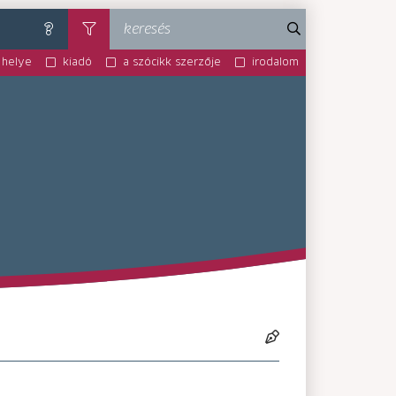
keresés
súgó
szűrés
 helye
kiadó
a szócikk szerzője
irodalom
MA-MM