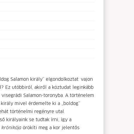
dog Salamon király” elgondolkoztat: vajon
? Ez utóbbiról, akiről a köztudat leginkább
a visegrádi Salamon-toronyba. A történelem
 király mivel érdemelte ki a „boldog”
hát történelmi regényre utal.
 királyaink se tudtak írni, így a
 krónikája
örökíti meg a kor jelentős