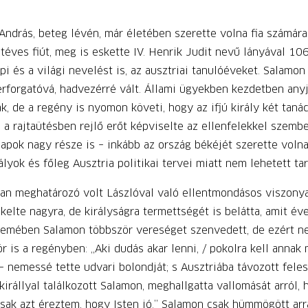
 András, beteg lévén, már életében szerette volna fia számára 
éves fiút, meg is eskette IV. Henrik Judit nevű lányával 106
i és a világi nevelést is, az ausztriai tanulóéveket. Salamon
erforgatóvá, hadvezérré vált. Állami ügyekben kezdetben anyj
k, de a regény is nyomon követi, hogy az ifjú király két taná
 a rajtaütésben rejlő erőt képviselte az ellenfelekkel szemb
apok nagy része is – inkább az ország békéjét szerette volna
ályok és főleg Ausztria politikai tervei miatt nem lehetett ta
an meghatározó volt Lászlóval való ellentmondásos viszonya
elte nagyra, de királyságra termettségét is belátta, amit év
elemében Salamon többször vereséget szenvedett, de ezért ne
r is a regényben: „Aki dudás akar lenni, / pokolra kell anna
 nemessé tette udvari bolondját; s Ausztriába távozott fele
irállyal találkozott Salamon, meghallgatta vallomását arról, 
sak azt éreztem, hogy Isten jó.” Salamon csak hümmögött ar