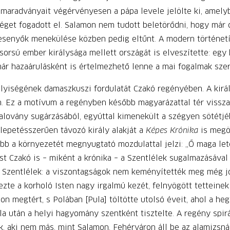
maradványait végérvényesen a pápa levele jelölte ki, amelybe
éget fogadott el. Salamon nem tudott beletörődni, hogy már c
besenyők menekülése közben pedig eltűnt. A modern történetír
orsú ember királysága mellett országát is elveszítette: egy
ár hazaárulásként is értelmezhető lenne a mai fogalmak szer
yiségének damaszkuszi fordulatát Czakó regényében. A királ
. Ez a motívum a regényben később magyarázattal tér vissza: 
halovány sugárzásából, egyúttal kimenekült a szégyen sötétjéb
epetésszerűen távozó király alakját a
Képes Krónika
is megör
b a környezetét megnyugtató mozdulattal jelzi: „Ő maga letet
ást Czakó is – miként a krónika – a Szentlélek sugalmazásával
a Szentlélek: a viszontagságok nem keményítették meg még 
érezte a korholó Isten nagy irgalmú kezét, felnyögött tettein
amon megtért, s Polában [Pula] töltötte utolsó éveit, ahol a he
a után a helyi hagyomány szentként tisztelte. A regény spirá
k, aki nem más, mint Salamon, Fehérváron áll be az alamizsná