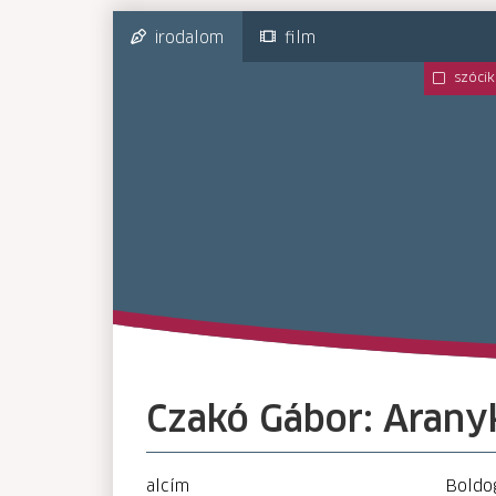
irodalom
film
szócik
Czakó Gábor: Arany
alcím
Boldo