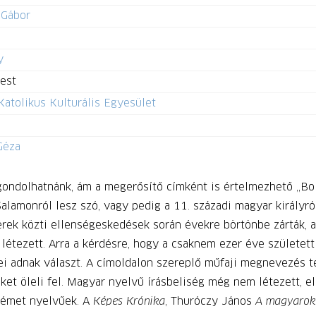
 Gábor
y
est
atolikus Kulturális Egyesület
Géza
ondolhatnánk, ám a megerősítő címként is értelmezhető „Bol
alamonról lesz szó, vagy pedig a 11. századi magyar királyról
érek közti ellenségeskedések során évekre börtönbe zárták, 
 létezett. Arra a kérdésre, hogy a csaknem ezer éve született
ei adnak választ. A címoldalon szereplő műfaji megnevezés te
t öleli fel. Magyar nyelvű írásbeliség még nem létezett, első
 német nyelvűek. A
Képes Krónika
, Thuróczy János
A magyarok