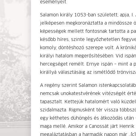
eseményeit.
Salamon király 1053-ban született; apja, I.
jelképesen megkoronáztatta a mindössze öt
képességek mellett fontosnak tartotta a pap
később híres, szinte legyőzhetetlen fegyv
komoly, döntéshozó szerepe volt. A króniká
királyi hatalom megerősítésében. Vid ispán
hercegséget remélt. Ernye ispán – mint a p
királlyá választásáig az ismétlődő trónvisz
A regény szerint Salamon istenkapcsolatáb
nemcsak unokatestvérének vitézségét érték
tapasztalt. Kettejük hatalomért való küzd
szidalmazta. Rigmusként tér vissza többszö
egy kéthetes dühöngés és átkozódás után –
maga mellé. Amikor a Canossát járt Henrik k
megaláztatásban a harmadik napon már „[c]