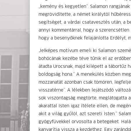
„kemény és kegyetlen”. Salamon rangjának 
megrövidítette, a német királytól hűbéress
segítséget, a várdai csatavesztés után, a 
annyi kommentárral, hogy a szerencsétlen s
hogy a besenyőknek felajánlotta Erdélyt, m
Jelképes motívum emeli ki Salamon személ
bohócának kezébe téve tűnik el az erdőben
átadta Urocsnak, majd kilépett a tábortűz 
boldogság hona.” A menekülés közben megl
mozzanatát azonban csak tömören, legfeljeb
visszatérne”. A lélekben lejátszódó változ
sok viszontagság megtörte, meglátogatta 
akarattal Isten igaz ítélete ellen, de meg
akit a világ gyűlöl, azt szereti Isten.” Sal
gyógyfüvekkel orvosolta a betegeket. Halál
kanyarítja vissza a kezdethez. Egy zarándo