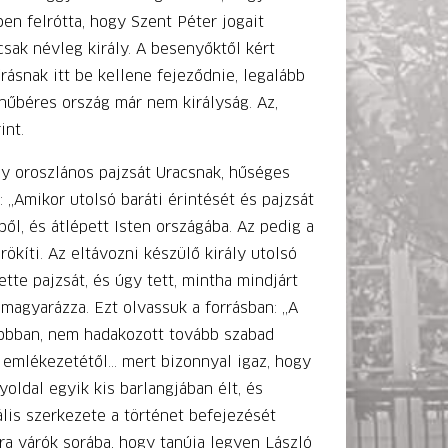
n felrótta, hogy Szent Péter jogait
sak névleg király. A besenyőktől kért
ásnak itt be kellene fejeződnie, legalább
 hűbéres ország már nem királyság. Az,
int.
y oroszlános pajzsát Uracsnak, hűséges
„Amikor utolsó baráti érintését és pajzsát
ől, és átlépett Isten országába. Az pedig a
ökíti. Az eltávozni készülő király utolsó
te pajzsát, és úgy tett, mintha mindjárt
 magyarázza. Ezt olvassuk a forrásban: „A
jobban, nem hadakozott tovább szabad
ek emlékezetétől… mert bizonnyal igaz, hogy
gyoldal egyik kis barlangjában élt, és
lis szerkezete a történet befejezését
ra várók sorába, hogy tanúja legyen László