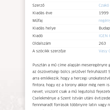
Szerző
Czakó
Kiadás éve
1999
Műfaj
regén
Kiadás helye
Budap
Kiadó
IGEN K
Oldalszám
263
A szócikk szerzője
Vasy 
Pusztán a mű címe alapján meseregényre g
az ószövetségi bölcs jelzővel felruházott S
arra emlékezik, hogy a hercegi unokatestv
fintora, hogy ez a torony akkor még nem is
nevet, viszont csak a mű legutolsó fejezet
Cselekménye a Szent István utáni évtizedeke
fennmaradt források többnyire latin vagy