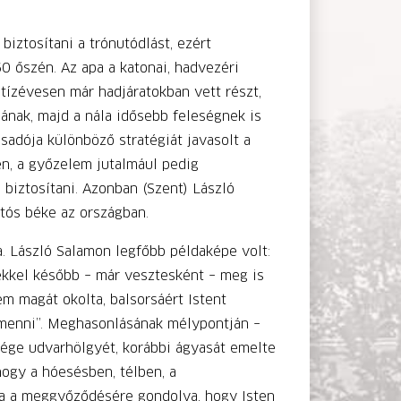
biztosítani a trónutódlást, ezért
0 őszén. Az apa a katonai, hadvezéri
 tízévesen már hadjáratokban vett részt,
ának, majd a nála idősebb feleségnek is
csadója különböző stratégiát javasolt a
en, a győzelem jutalmául pedig
 biztosítani. Azonban (Szent) László
rtós béke az országban.
. László Salamon legfőbb példaképe volt:
ekkel később – már vesztesként – meg is
m magát okolta, balsorsáért Istent
k menni”. Meghasonlásának mélypontján –
sége udvarhölgyét, korábbi ágyasát emelte
hogy a hóesésben, télben, a
ra a meggyőződésére gondolva, hogy Isten