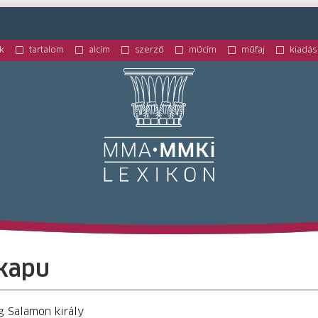
k
tartalom
alcím
szerző
műcím
műfaj
kiadás
M
kapu
g Salamon király