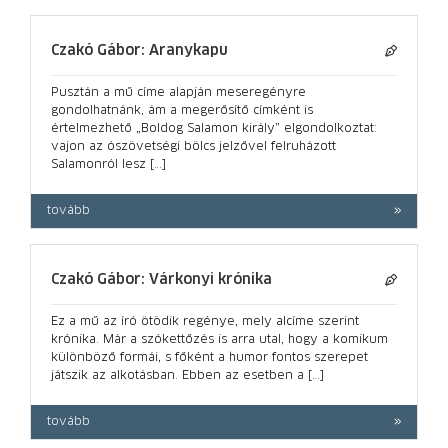
Czakó Gábor: Aranykapu
Pusztán a mű címe alapján meseregényre
gondolhatnánk, ám a megerősítő címként is
értelmezhető „Boldog Salamon király” elgondolkoztat:
vajon az ószövetségi bölcs jelzővel felruházott
Salamonról lesz […]
tovább
Czakó Gábor: Várkonyi krónika
Ez a mű az író ötödik regénye, mely alcíme szerint
krónika. Már a szókettőzés is arra utal, hogy a komikum
különböző formái, s főként a humor fontos szerepet
játszik az alkotásban. Ebben az esetben a […]
tovább