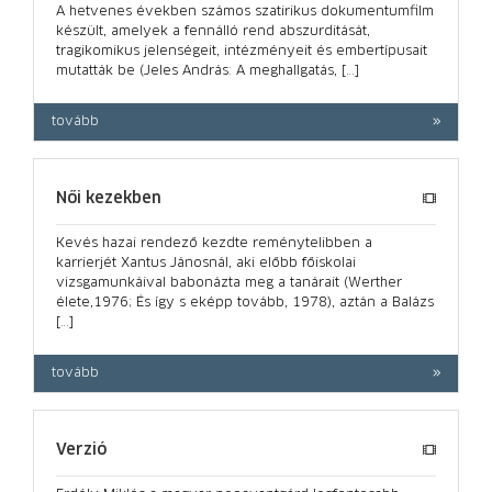
A hetvenes években számos szatirikus dokumentumfilm
készült, amelyek a fennálló rend abszurditását,
tragikomikus jelenségeit, intézményeit és embertípusait
mutatták be (Jeles András: A meghallgatás, […]
tovább
Női kezekben
Kevés hazai rendező kezdte reménytelibben a
karrierjét Xantus Jánosnál, aki előbb főiskolai
vizsgamunkáival babonázta meg a tanárait (Werther
élete,1976; És így s eképp tovább, 1978), aztán a Balázs
[…]
tovább
Verzió