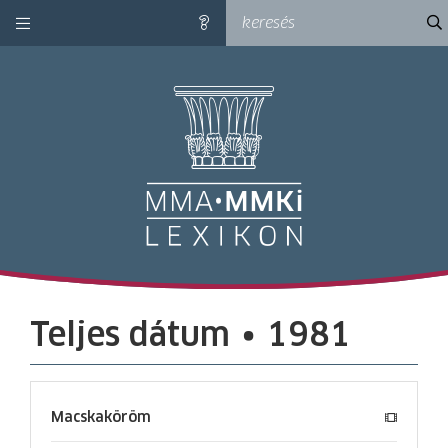
kategóriák
ke
súgó
M
Teljes dátum ∙ 1981
Macskaköröm