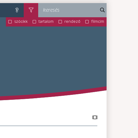
keresés
súgó
szűrés
szócikk
tartalom
rendező
filmcím
MA-MM