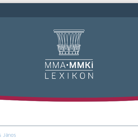
M
s János