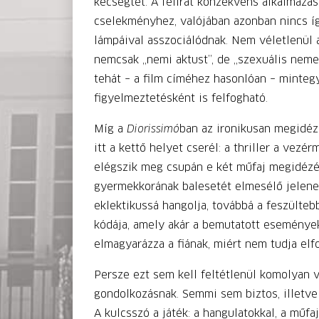
kecsegtet. A felirat konzekvens alkalmazá
cselekményhez, valójában azonban nincs így
lámpáival asszociálódnak. Nem véletlenül a
nemcsak „nemi aktust”, de „szexuális nemet”
tehát – a film címéhez hasonlóan – mintegy 
figyelmeztetésként is felfogható.
Míg a
Diorissimó
ban az ironikusan megidéze
itt a kettő helyet cserél: a thriller a vez
elégszik meg csupán e két műfaj megidézés
gyermekkorának balesetét elmesélő jelenetb
eklektikussá hangolja, továbbá a feszültebb
kódája, amely akár a bemutatott események 
elmagyarázza a fiának, miért nem tudja elfor
Persze ezt sem kell feltétlenül komolyan v
gondolkozásnak. Semmi sem biztos, illetv
A kulcsszó a játék: a hangulatokkal, a műfa