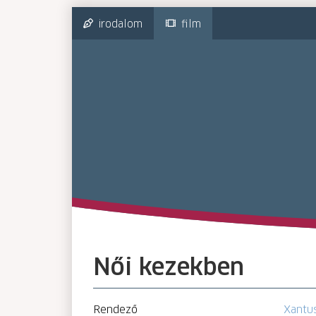
irodalom
film
Női kezekben
Rendező
Xantu