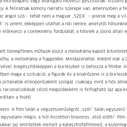
sa extravagáns vagy avantgárd művészi gesztusnak, vizuális
. A feliratnak komoly nar­ratív szerepe van, amennyiben a fel
z angol szó – tehát nem a magyar „SZEX” – jelenik meg a vil
 is jelent, ekképpen utalhat a női nemre, amelytől hősünknek 
előrejelzi a cselekmény fordulatát, a hősnek a jósnő általi e
tt tömegfilmes műfajok közül a melodráma kapott kitüntetett 
érműfaj, a melodráma a függeléke. Mindazonáltal, miként már a
ével, kiegészítésképpen a burleszket is behozza a filmbe. 
en maga a szituáció, a figurák és a kísérőzene is a burleszk
 pillanatok ellenpontjaként szolgál, csakúgy, mint a hős álmá
racionalizálását célzó megoldásként is felfogható (az apa ki
dítani a fejét).
enni. A film talán a végzetszerűségről „szól”, talán egyszerű
e egyvalami mégis: a
Női kezekben
bravúros „első előtti” film
jokkal (az említettek mellett a katasztrófafilmmel), a különleg