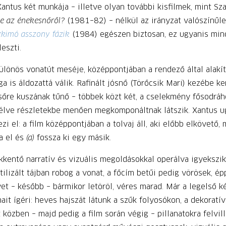
ntus két munkája – illetve olyan további kisfilmek, mint Sz
be az énekesnőről?
(1981–82) – nélkül az irányzat valószínűle
zkimó asszony fázik
(1984) egészen biztosan, ez ugyanis mi
eszti.
lönös vonatút meséje, középpontjában a rendező által alakítot
a is áldozattá válik. Rafinált jósnő (Törőcsik Mari) kezébe ker
sőre kuszának tűnő – többek közt két, a cselekmény fősodráh
lve részletekbe menően megkomponáltnak látszik. Xantus ugy
el: a film középpontjában a tolvaj áll, aki előbb elkövető, 
a el és
(a)
fossza ki egy másik.
kkentő narratív és vizuális megoldásokkal operálva igyekszik
stilizált tájban robog a vonat, a főcím betűi pedig vörösek, é
yet – később – bármikor letöröl, véres marad. Már a legelső 
ait ígéri: heves hajszát látunk a szűk folyosókon, a dekoratív 
közben – majd pedig a film során végig – pillanatokra felvill