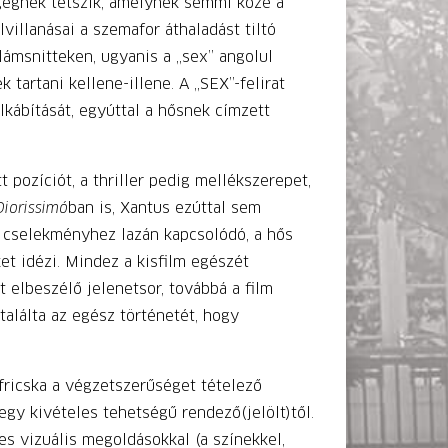
 gegnek tetszik, amelynek semmi köze a
villanásai a szemafor áthaladást tiltó
lámsnitteken, ugyanis a „sex” angolul
tartani kellene-illene. A „SEX”-felirat
lkábítását, egyúttal a hősnek címzett
pozíciót, a thriller pedig mellékszerepet,
Diorissimó
ban is, Xantus ezúttal sem
A cselekményhez lazán kapcsolódó, a hős
et idézi. Mindez a kisfilm egészét
t elbeszélő jelenetsor, továbbá a film
találta az egész történetét, hogy
 fricska a végzetszerűséget tételező
 egy kivételes tehetségű rendező(jelölt)től.
es vizuá­lis megoldásokkal (a színekkel,