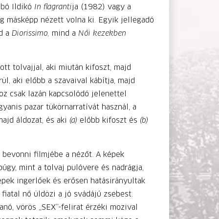
abó Ildikó
In flagranti
ja (1982) vagy a
g másképp nézett volna ki. Egyik jellegadó
nd a
Diorissimo,
mind a
Női kezekben
t tolvajjal, aki miután kifoszt, majd
ül, aki előbb a szavaival kábítja, majd
oz csak lazán kapcsolódó jelenettel
anis pazar tükörnarratívát használ, a
majd áldozat, és aki
(a)
előbb kifoszt és
(b)
 bevonni filmjébe a nézőt. A képek
ppúgy, mint a tolvaj pulóvere és nadrágja,
képek ingerlőek és erősen hatásirányultak
fiatal nő üldözi a jó svádájú zsebest.
anó, vörös „SEX”-felirat érzéki mozival