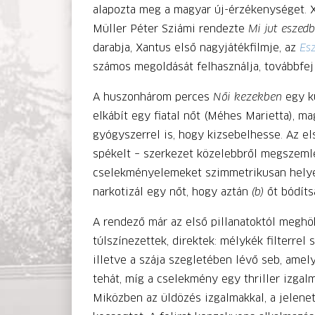
alapozta meg a magyar új-érzékenységet. Xa
Müller Péter Sziámi rendezte
Mi jut eszed
darabja, Xantus első nagyjátékfilmje, az
Es
számos megoldását felhasználja, továbbfejl
A huszonhárom perces
Női kezekben
egy kü
elkábít egy fiatal nőt (Méhes Marietta), mag
gyógyszerrel is, hogy kizsebelhesse. Az el
spékelt – szerkezet közelebbről megszemlé
cselekményelemeket szimmetrikusan helyezi 
narkotizál egy nőt, hogy aztán
(b)
őt bódíts
A rendező már az első pillanatoktól meghö
túlszínezettek, direktek: mélykék filterrel 
illetve a szája szegletében lévő seb, amel
tehát, míg a cselekmény egy thriller izgalm
Miközben az üldözés izgalmakkal, a jelenet 