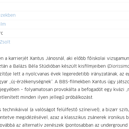
kezekben
ilm
rc
Zsolt
a karrierjét Xantus Jánosnál, aki előbb főiskolai vizsgamun
ztán a Balázs Béla Stúdióban készült kisfilmjeiben (
Diorissimo
szítője lett a nyolcvanas évek legeredetibb irányzatának, a
ar „új-érzékenységnek”. A BBS-filmekben Xantus úgy játszot
k jegyében – folyamatosan provokálta a befogadót egy kvázi „
etlenített minden ilyen jellegű próbálkozást.
s technikáival (a valóságot felülfestő színeivel); a bizarr szit
ntetve megidézésével, azaz a klasszikus zsánerek ironikus bec
továbbá a
z
alternatív zenészek (pontosabban az underground