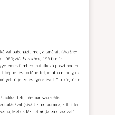
káival babonázta meg a tanárait (
Werther
,
1980;
Női kezekben
, 1981) már
z egyetemes filmben mutatkozó posztmodern
t képpel és történettel, mintha mindig ezt
mélyebb” jelentés ígéretével. Titokfejtésre
uációkkal teli, már-már szürreális
itálásával (kivált a melodráma, a thriller
 vamp, Méhes Marietta) „beemelésével”