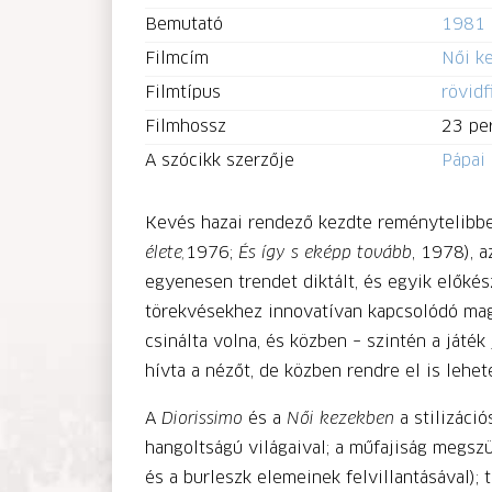
Bemutató
1981
Filmcím
Női 
Filmtípus
rövidf
Filmhossz
23 pe
A szócikk szerzője
Pápai 
Kevés hazai rendező kezdte reménytelibben 
élete,
1976;
És így s eképp tovább
, 1978), a
egyenesen trendet diktált, és egyik előké
törekvésekhez innovatívan kapcsolódó magy
csinálta volna, és közben – szintén a játé
hívta a nézőt, de közben rendre el is lehet
A
Diorissimo
és a
Női kezekben
a stilizáció
hangoltságú világaival; a műfajiság megszü
és a burleszk elemeinek felvillantásával); 