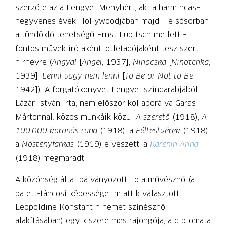
szerzője az a Lengyel Menyhért, aki a harmincas–
negyvenes évek Hollywoodjában majd – elsősorban
a tündöklő tehetségű Ernst Lubitsch mellett –
fontos művek írójaként, ötletadójaként tesz szert
hírnévre (
Angyal
[
Angel
, 1937],
Ninocska
[
Ninotchka
,
1939],
Lenni vagy nem lenni
[
To Be or Not to Be
,
1942]). A forgatókönyvet Lengyel színdarabjából
Lázár István írta, nem először kollaborálva Garas
Mártonnal: közös munkáik közül
A szerető
(1918),
A
100.000 koronás ruha
(1918), a
Féltestvérek
(1918),
a
Nőstényfarkas
(1919) elveszett, a
Karenin Anna
(1918) megmaradt.
A közönség által bálványozott Lola művésznő (a
balett-táncosi képességei miatt kiválasztott
Leopoldine Konstantin német színésznő
alakításában) egyik szerelmes rajongója, a diplomata