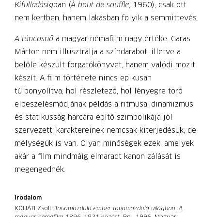
Kifulladásig
ban (
À bout de souffle
, 1960), csak ott
nem kertben, hanem lakásban folyik a semmittevés.
A táncosnő
a magyar némafilm nagy értéke. Garas
Márton nem illusztrálja a színdarabot, illetve a
belőle készült forgatókönyvet, hanem valódi mozit
készít. A film története nincs epikusan
túlbonyolítva; hol részletező, hol lényegre törő
elbeszélésmódjának példás a ritmusa; dinamizmus
és statikusság harcára építő szimbolikája jól
szervezett; karaktereinek nemcsak kiterjedésük, de
mélységük is van. Olyan minőségek ezek, amelyek
akár a film mindmáig elmaradt kanonizálását is
megengednék.
Irodalom
KŐHÁTI Zsolt:
Tovamozduló ember tovamozduló világban
.
A