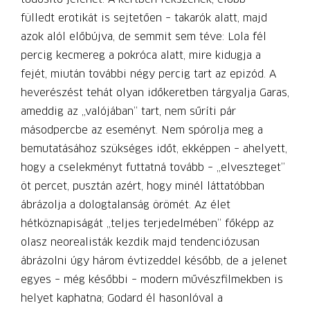
fülledt erotikát is sejtetően – takarók alatt, majd
azok alól előbújva, de semmit sem téve: Lola fél
percig kecmereg a pokróca alatt, mire kidugja a
fejét, miután további négy percig tart az epizód. A
heverészést tehát olyan időkeretben tárgyalja Garas,
ameddig az „valójában” tart, nem sűríti pár
másodpercbe az eseményt. Nem spórolja meg a
bemutatásához szükséges időt, ekképpen – ahelyett,
hogy a cselekményt futtatná tovább – „elveszteget”
öt percet, pusztán azért, hogy minél láttatóbban
ábrázolja a dologtalanság örömét. Az élet
hétköznapiságát „teljes terjedelmében” főképp az
olasz neorealisták kezdik majd tendenciózusan
ábrázolni úgy három évtizeddel később, de a jelenet
egyes – még későbbi – modern művészfilmekben is
helyet kaphatna; Godard él hasonlóval a