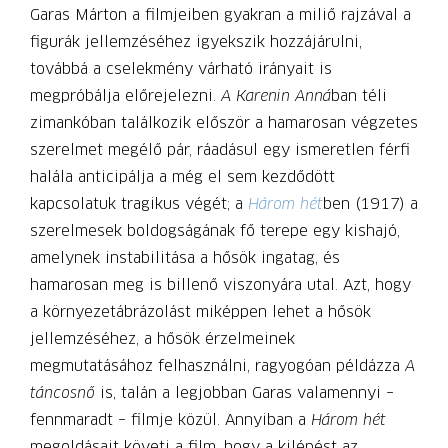
Garas Márton a filmjeiben gyakran a miliő rajzával a
figurák jellemzéséhez igyekszik hozzájárulni,
továbbá a cselekmény várható irányait is
megpróbálja előrejelezni.
A Karenin Anná
ban téli
zimankóban találkozik először a hamarosan végzetes
szerelmet megélő pár, ráadásul egy ismeretlen férfi
halála anticipálja a még el sem kezdődött
kapcsolatuk tragikus végét; a
Három hét
ben (1917) a
szerelmesek boldogságának fő terepe egy kishajó,
amelynek instabilitása a hősök ingatag, és
hamarosan meg is billenő viszonyára utal. Azt, hogy
a környezetábrázolást miképpen lehet a hősök
jellemzéséhez, a hősök érzelmeinek
megmutatásához felhasználni, ragyogóan példázza
A
táncosnő
is, talán a legjobban Garas valamennyi –
fennmaradt – filmje közül. Annyiban a
Három hét
megoldásait követi a film, hogy a kilépést az