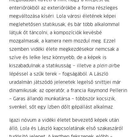
enteriőrökből az exteriőrökbe a forma részleges
megváltozása kíséri. Lola városi életének képei
meglehetősen statikusak, és bár több alkalommal
látjuk őt táncolni, a kompozíciók kevésbé
mozgalmasak, a kamera nem mozdul meg. Ezzel
szemben vidéki élete megkezdésekor nemcsak a
szíve és lelke lesz könnyebb, de a képek is
kiszabadulnak a statikusság – illetve a
plein air
be
lépéssel a szűk terek – fogságából. A László
uradalmán játszódó jelenetek legelső snittjei már
dinamikusak: az operatőr, a francia Raymond Pellerin
– Garas állandó munkatársa – többször kocsizik,
svenkel, sőt egy ízben dőlt gépállást alkalmaz.
Igazi nóvum a vidéki életet bevezető képek után
álló, Lola és László kapcsolatának első szakaszáról
tudósító jelenet. A kertben fekszenek, előbb –