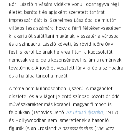
Eőri László hívására vidékre vonul, odahagyva régi
életét, barátait és apjaként szeretett tanárát,
impresszárióját is. Szerelmes Lászlóba, de miután
világos lesz számára, hogy a férfi féltékenységében
ki akarja őt sajátítani magának, visszatér a városba
és a színpadra. László követi, és rövid időre úgy
fest, sikerül Lolának helyreállítani a kapcsolatát
nemcsak vele, de a közönségével is, ám a remények
tovatűnnek. A jövőjét vesztett lány kilép a színpadra
és a halálba táncolja magát.
A téma nem különösebben újszerű. A magánélet
díszletei és a világot jelentő színpad között őrlődő
művészkarakter más korabeli magyar filmben is
felbukkan (Janovics Jenő:
Az utolsó éjszaka
, 1917),
és Hollywoodban sem ismeretlenek a hasonló
figurák (Alan Crosland:
A dzsesszénekes
[
The Jazz