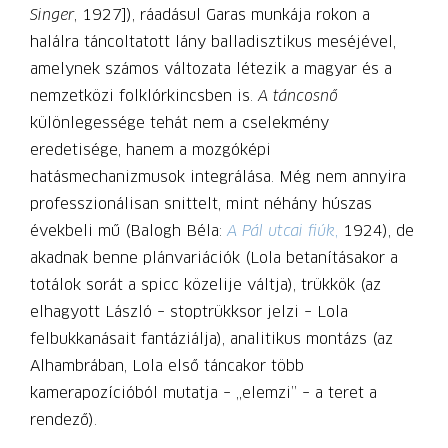
Singer
, 1927]), ráadásul Garas munkája rokon a
halálra táncoltatott lány balladisztikus meséjével,
amelynek számos változata létezik a magyar és a
nemzetközi folklórkincsben is.
A táncosnő
különlegessége tehát nem a cselekmény
eredetisége, hanem a mozgóképi
hatásmechanizmusok integrálása. Még nem annyira
professzionálisan snittelt, mint néhány húszas
évekbeli mű (Balogh Béla:
A Pál utcai fiúk
,
1924), de
akadnak benne plánvariációk (Lola betanításakor a
totálok sorát a spicc közelije váltja), trükkök (az
elhagyott László – stop­trükksor jelzi – Lola
felbukkanásait fantá­ziálja), analitikus montázs (az
Alhambrában, Lola első táncakor több
kamerapozícióból mutatja – „elemzi” – a teret a
rendező).