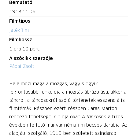
Bemutató
1918.11.06.
Filmtípus
játékfilm
Filmhossz
1 óra 10 perc
A szócikk szerzője
Pápai Zsolt
Ha a mozi maga a mozgás, vagyis egyik
legfontosabb funkciója a mozgás ábrázolása, akkor a
táncról, a táncosokról szóló történetek esszenciális
filmtémák. Részben ezért, részben Garas Márton
rendező tehetsége, rutinja okán
A táncosnő
a tízes
években felfutó magyar némafilm becses darabja. Az
alapjául szolgáló, 1915-ben született színdarab