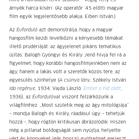
árnyék harca kíséri. (Az operatőr ’45 előtti magyar
film egyik legjelentősebb alakja, Eiben István.)
Az
Évforduló
azt demonstrálja, hogy a magyar
hangosfilm kezdi levetkőzni a kényesebb témákat
illető prüdériáját: az ágyjelenet pikáns tematikus
újítás. Balogh Gyöngyi és Király Jenő hívja fel rá a
figyelmet, hogy korábbi hangosfilmjeinkben nem az
ágy, hanem a lakás volt a szeretők közös tere, az
egyesülés színhelye (
A csúnya lány
; Székely István:
Ida regénye
, 1934; Vajda László:
Ember a híd alatt
,
1936), az
Évforduló
val viszont felzárkózunk a
világfilmhez. „Most születik meg az ágy mitológiája”
– mondja Balogh és Király, ráadásul úgy – tehetjük
hozzá –, hogy rögtön kritikusan ábrázolódik. Hiszen
még a pillanat boldogságát sem nyújtja, helyette
vért és könnyeket ígér, hosszú gyötrelmet gerjeszt.