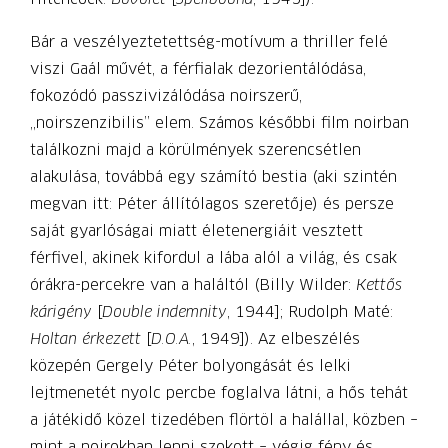
Bár a veszélyeztetettség-motívum a thril­ler felé
viszi Gaál művét, a férfialak dez­orientálódása,
fokozódó passzivizáló­dása noirszerű,
„noirszenzibilis” elem. Számos későbbi film noirban
találkozni majd a körülmények szerencsétlen
alakulása, továbbá egy számító bestia (aki szintén
megvan itt: Péter állítólagos szeretője) és persze
saját gyarlóságai miatt életenergiáit vesztett
férfivel, akinek kifordul a lába alól a világ, és csak
órákra-percekre van a haláltól (Billy Wilder:
Kettős
kárigény
[
Double indemnity
, 1944]; Rudolph Maté:
Holtan érkezett
[
D.O.A.
, 1949]). Az elbeszélés
közepén Gergely Péter bolyongását és lelki
lejtmenetét nyolc percbe foglalva látni, a hős tehát
a játékidő közel tizedében flörtöl a halállal, közben –
mint a noirokban lenni szokott – végig fény és