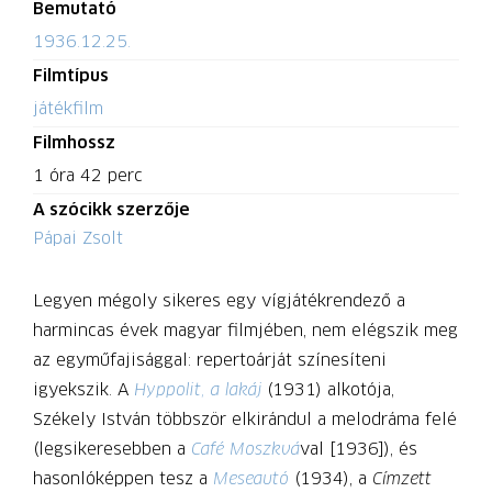
Bemutató
1936.12.25.
Filmtípus
játékfilm
Filmhossz
1 óra 42 perc
A szócikk szerzője
Pápai Zsolt
Legyen mégoly sikeres egy vígjátékrendező a
harmincas évek magyar filmjében, nem elégszik meg
az egyműfajisággal: reper­toárját színesíteni
igyekszik. A
Hyppolit, a lakáj
(1931) alkotója,
Székely István többször elkirándul a melodráma felé
(legsikeresebben a
Café Moszkvá
val [1936]), és
hasonlóképpen tesz a
Meseautó
(1934), a
Címzett