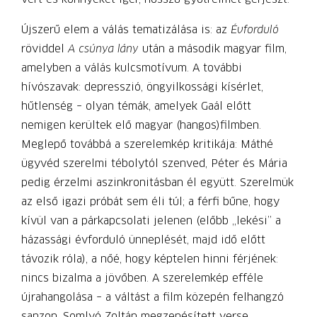
Újszerű elem a válás tematizálása is: az
Évforduló
röviddel
A csúnya lány
után a második magyar film,
amelyben a válás kulcsmotívum. A további
hívószavak: depresszió, öngyilkossági kísérlet,
hűtlenség – olyan témák, amelyek Gaál előtt
nemigen kerültek elő magyar (hangos)filmben.
Meglepő továbbá a szerelemkép kritikája: Máthé
ügyvéd szerelmi tébolytól szenved, Péter és Mária
pedig érzelmi aszinkronitásban él együtt. Szerelmük
az első igazi próbát sem éli túl; a férfi bűne, hogy
kívül van a párkapcsolati jelenen (előbb „lekési” a
házassági évforduló ünneplését, majd idő előtt
távozik róla), a nőé, hogy képtelen hinni férjének:
nincs bizalma a jövőben. A szerelemkép efféle
újrahangolása – a váltást a film közepén felhangzó
sanzon, Somlyó Zoltán megzenésített verse