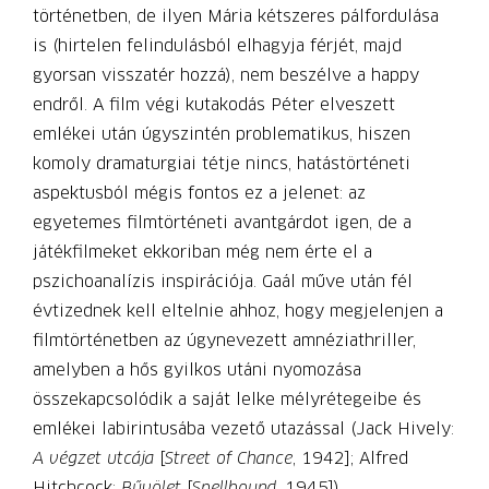
történetben, de ilyen Mária kétszeres pálfordulása
is (hirtelen felindulásból elhagyja férjét, majd
gyorsan visszatér hozzá), nem beszélve a happy
endről. A film végi kutakodás Péter elveszett
emlékei után úgyszintén problematikus, hiszen
komoly dramaturgiai tétje nincs, hatástörténeti
aspektusból mégis fontos ez a jelenet: az
egyetemes filmtörténeti avantgárdot igen, de a
játékfilmeket ekkoriban még nem érte el a
pszichoanalízis inspirációja. Gaál műve után fél
évtizednek kell eltelnie ahhoz, hogy megjelenjen a
filmtörténetben az úgynevezett amnéziathriller,
amelyben a hős gyilkos utáni nyomozása
összekapcsolódik a saját lelke mélyrétegeibe és
emlékei labirintusába vezető utazással (Jack Hively:
A végzet utcája
[
Street of Chance
, 1942]; Alfred
Hitchcock:
Bűvölet
[
Spellbound
, 1945]).