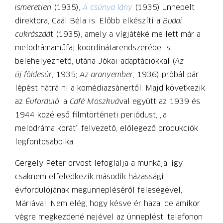
ismeretlen
(1935),
A csúnya lány
(1935) ünnepelt
direktora, Gaál Béla is. Előbb elkészíti a
Budai
cukrászdá
t (1935), amely a vígjátéké mellett már a
melodráma­műfaj koordinátarendszerébe is
belehelyezhető, utána Jókai-adaptációkkal (
Az
új földesúr
, 1935;
Az aranyember
, 1936) próbál pár
lépést hátrálni a komédiazsánertől. Majd következik
az
Évforduló
, a
Café Moszkvá
val együtt az 1939 és
1944 közé eső filmtörténeti periódust, „a
melodráma korát” felvezető, előlegező produkciók
legfontosabbika.
Gergely Péter orvost lefoglalja a munkája, így
csaknem elfeledkezik második házassági
évfordulójának megünnepléséről feleségével,
Máriával. Nem elég, hogy késve ér haza, de amikor
végre megkezdené nejével az ünneplést, telefonon