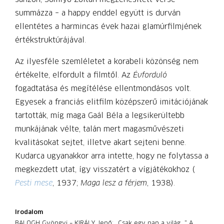
summázza – a happy enddel együtt is durván
ellentétes a harmincas évek hazai glamúrfilmjének
értékstruktúrájával.
Az ilyesféle szemléletet a korabeli közönség nem
értékelte, elfordult a filmtől. Az
Évforduló
fogadtatása és megítélése ellentmondásos volt.
Egyesek a franciás elitfilm középszerű imitációjának
tartották, míg maga Gaál Béla a legsikerültebb
munkájának vélte, talán mert magasművészeti
kvalitásokat sejtet, illetve akart sejteni benne.
Kudarca ugyanakkor arra intette, hogy ne folytassa a
megkezdett utat, így visszatért a vígjátékokhoz (
Pesti mese
, 1937;
Maga lesz a férjem
, 1938).
Irodalom
BALOGH Gyöngyi – KIRÁLY Jenő: „Csak egy nap a világ…” A