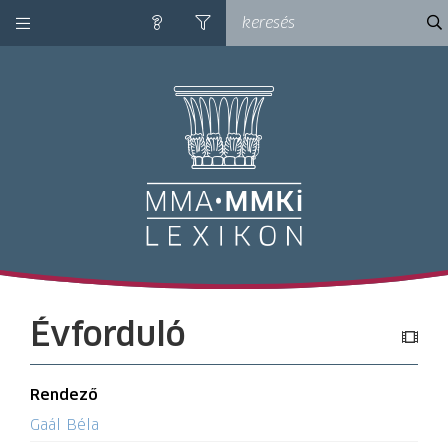
kategóriák
ke
súgó
szűrés
M
Évforduló
Rendező
Gaál Béla