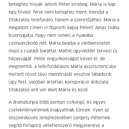
beteghez hívják. Amint Péter elrobog, Mária is kap
egy hívást: férje nem beteghez ment, mondja a
titokzatos telefonáló, hanem a szeretőjéhez. Mária a
megadott címen
in flagranti
kapja Pétert. Amaz hiába
bizonygatja, hogy nem ismeri a nyakába
csimpaszkodó nőt, Mária beadja a váló­keresetet,
majd a családi baráttal, Máthé ügyvéddel tervezi új
házasságát. Péter öngyilkosságot követ el, de
megmentik, a lelkifurdalásos Mária asszisztenciája
mellett rövid távú memóriáját vesztve lábadozik.
Úgy fest, valóban ártatlan, konspiráció áldozata:
titokzatos erő ver éket Mária és közé.
A dramaturgia több ponton csikorgó, és egyes
cselekményelemek kiagyaltnak tűnnek: ilyen az
összeesküvés leleplezésében Gergely Péternek
segítő hírlapíró véletlenszerű megjelenése a