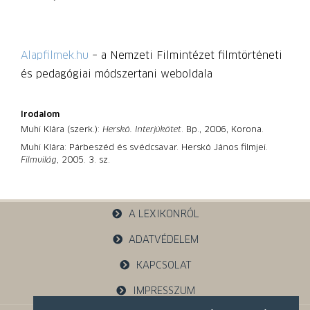
Alapfilmek.hu
– a Nemzeti Filmintézet filmtörténeti
és pedagógiai módszertani weboldala
Irodalom
Muhi Klára (szerk.):
Herskó. Interjúkötet
. Bp., 2006, Korona.
Muhi Klára: Párbeszéd és svédcsavar. Herskó János filmjei.
Filmvilág
, 2005. 3. sz.
A LEXIKONRÓL
ADATVÉDELEM
KAPCSOLAT
IMPRESSZUM