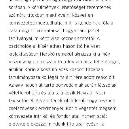
sorában. A körülmények lehetőséget teremtenek
számára titokban megfigyelni közvetlen
környezetét: megtudhatja, mit is gondolnak róla a
háta mögött munkatársai, hogyan árulják el
tanítványai, miként viselkednek szeretői. A
pszichológiai kísérlethez hasonlító helyzet
kialakításában Herskó remekül aknázza ki a még
viszonylag újnak számító televízió adta lehetőséget,
amikor Korin a készülő adás közben titokban
tanulmányozza kollégái halálhírére adott reakcióit.
Az egy napon át tartó bonyodalmak során látszólag
véletlenül újra és úja találkozik Navratil Nusi
taxisofőrrel. A véletlenekről kiderül, hogy részben
cselszövések eredményei, Korin végzetét mégsem
környezete intrikái és fondorlatai, hanem saját
életvitele okozza: mindenkit le akar győzni, a