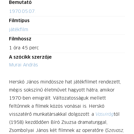
Bemutató
1970.05.07.
Filmtípus
játékfilm
Filmhossz
1 óra 45 perc
A szócikk szerzője
Murai András
Herskó János mindössze hat játékfilmet rendezett,
mégis sokszínű életművet hagyott hátra, amikor
1970-ben emigrált. Változatosságuk mellett
feltűnnek a filmek közös vonásai is. Herskó
visszatérő munkatársakkal dolgozott: a
Vasvirág
tól
(1958) kezdődően Bíró Zsuzsa dramaturggal,
Zsombolyai János két filmnek az operatőre (
Szevasz,