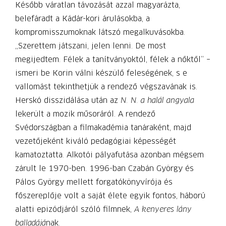
Később váratlan távozását azzal magyarázta,
belefáradt a Kádár-kori árulásokba, a
kompromisszumoknak látszó megalkuvásokba.
„Szerettem játszani, jelen lenni. De most
megijedtem. Félek a tanítványoktól, félek a nőktől” –
ismeri be Korin válni készülő feleségének, s e
vallomást tekinthetjük a rendező végszavának is.
Herskó disszidálása után az
N. N. a halál angyala
lekerült a mozik műsoráról. A rendező
Svédországban a film­akadémia tanáraként, majd
vezetőjeként kiváló pedagógiai képességét
kamatoztatta. Alkotói pályafutása azonban mégsem
zárult le 1970-ben. 1996-ban Czabán György és
Pálos György mellett forgatókönyvírója és
főszereplője volt a saját élete egyik fontos, háború
alatti epizódjáról szóló filmnek,
A kenyeres lány
balladájá
nak.