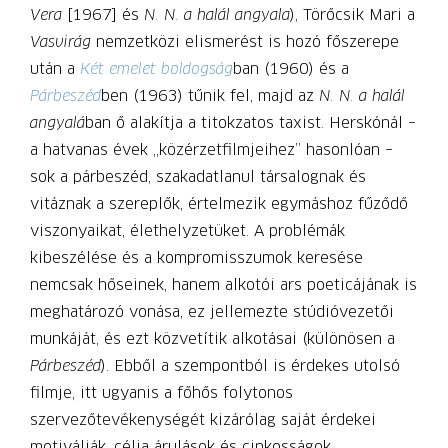
Vera
[1967] és
N. N. a halál angyala
), Törőcsik Mari a
Vasvirág
nemzetközi elismerést is hozó főszerepe
után a
Két emelet boldogság
ban (1960) és a
Párbeszéd
ben (1963) tűnik fel, majd az
N. N. a halál
angyalá
ban ő alakítja a titokzatos taxist. Herskónál –
a hatvanas évek „közérzetfilmjeihez” hasonlóan –
sok a párbeszéd, szakadatlanul társalognak és
vitáznak a szereplők, értelmezik egymáshoz fűződő
viszonyaikat, élethelyzetüket. A problémák
kibeszélése és a kompromisszumok keresése
nemcsak hőseinek, hanem alkotói ars poeticájának is
meghatározó vonása, ez jellemezte stúdióvezetői
munkáját, és ezt közvetítik alkotásai (különösen a
Párbeszéd
). Ebből a szempontból is érdekes utolsó
filmje, itt ugyanis a főhős folytonos
szervezőtevékenységét kizárólag saját érdekei
motiválják, célja árulások és cinkosságok