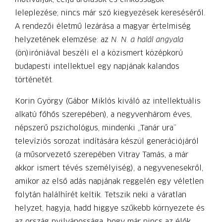
leleplezése; nincs már szó kiegyezések kereséséről.
A rendezői életmű lezárása a magyar értelmiség
helyzetének elemzése: az
N. N. a halál angyala
(ön)iróniával beszéli el a közismert középkorú
budapesti intellektuel egy napjának kalandos
történetét.
Korin György (Gábor Miklós kiváló az intellektuális
alkatú főhős szerepében), a negyvenhárom éves,
népszerű pszichológus, mindenki „Tanár ura”
televíziós sorozat indítására készül generációjáról
(a műsorvezető szerepében Vitray Tamás, a már
akkor ismert tévés személyiség), a negyvenesekről,
amikor az első adás napjának reggelén egy véletlen
folytán halálhírét keltik. Tetszik neki a váratlan
helyzet, hagyja, hadd higgye szűkebb környezete és
az ország nyilvánossága, hogy már nincs az élők