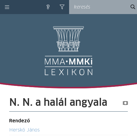
kategóriák
ke
súgó
szűrés
M
N. N. a halál angyala
Rendező
Herskó János