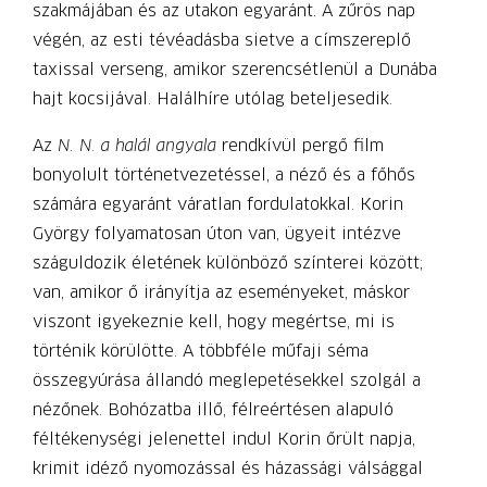
szakmájában és az utakon egyaránt. A zűrös nap
végén, az esti tévé­adásba sietve a címszereplő
taxissal verseng, amikor szerencsétlenül a Dunába
hajt kocsijával. Halálhíre utólag beteljesedik.
Az
N. N. a halál angyala
rendkívül pergő film
bonyolult történetvezetéssel, a néző és a főhős
számára egyaránt váratlan fordulatokkal. Korin
György folyamatosan úton van, ügyeit intézve
száguldozik életének különböző színterei között;
van, amikor ő irányítja az eseményeket, máskor
viszont igyekeznie kell, hogy megértse, mi is
történik körülötte. A többféle műfaji séma
összegyúrása állandó meglepetésekkel szolgál a
nézőnek. Bohózatba illő, félreértésen alapuló
féltékenységi jelenettel indul Korin őrült napja,
krimit idéző nyomozással és házassági válsággal