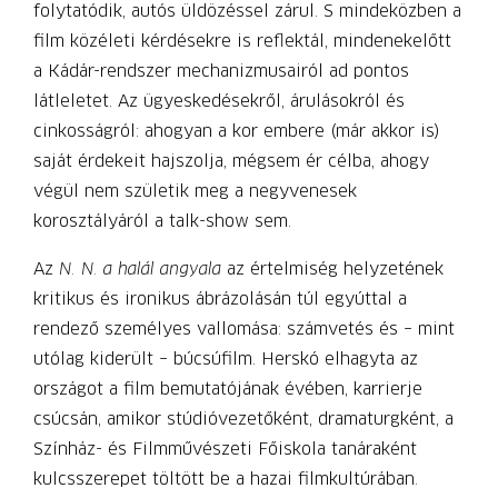
folytatódik, autós üldözéssel zárul. S mindeközben a
film közéleti kérdésekre is reflektál, mindenekelőtt
a Kádár-rendszer mechanizmusairól ad pontos
látleletet. Az ügyeskedésekről, árulásokról és
cinkosságról: ahogyan a kor embere (már akkor is)
saját érdekeit hajszolja, mégsem ér célba, ahogy
végül nem születik meg a negyvenesek
korosztályáról a talk-show sem.
Az
N. N. a halál angyala
az értelmiség helyzetének
kritikus és ironikus ábrázolásán túl egyúttal a
rendező személyes vallomása: számvetés és – mint
utólag kiderült – búcsúfilm. Herskó elhagyta az
országot a film bemutatójának évében, karrierje
csúcsán, amikor stúdióvezetőként, dramaturgként, a
Színház- és Filmművészeti Főiskola tanáraként
kulcs­sze­repet töltött be a hazai filmkultúrában.