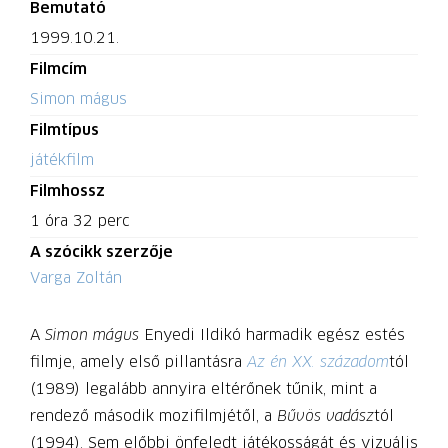
Bemutató
1999.10.21.
Filmcím
Simon mágus
Filmtípus
játékfilm
Filmhossz
1 óra 32 perc
A szócikk szerzője
Varga Zoltán
A
Simon mágus
Enyedi Ildikó harmadik egész estés
filmje, amely első pillantásra
Az én XX. századom
tól
(1989) legalább annyira eltérőnek tűnik, mint a
rendező második mozifilmjétől, a
Bűvös vadász
tól
(1994). Sem előbbi önfeledt játékosságát és vizuális