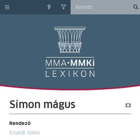
kategóriák
ke
súgó
szűrés
M
Simon mágus
Rendező
Enyedi Ildikó