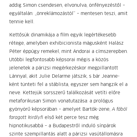
addig Simon csendesen, elvonulva, önfényezéstől –
egyáltalán: „önreklámozástól” – mentesen teszi, amit
tennie kell.
Kettősük dinamikája a film egyik legértékesebb
rétege, amelyben exhibicionista mágusként Halász
Péter éppúgy remekel, mint Andorai a címszerepben.
Utóbbi legfontosabb képsorai mégis a közös
jelenetek a párizsi megérkezéskor megpillantott
Lánnyal, akit Julie Delarme játszik, s bár Jeanne-
ként tünteti fel a stáblista, egyszer sem hangzik el a
neve. Kettejük sorsszerű találkozását vetíti előre
metaforikusan Simon vonatutazása: a prológus
gyönyörű képsorában – amelyet Bartók-zene,
A fából
faragott királyfi
első két perce tesz még
hipnotikusabbá – a Budapestről induló sínpárok
szinte szempillantás alatt a párizsi vasútállomásra