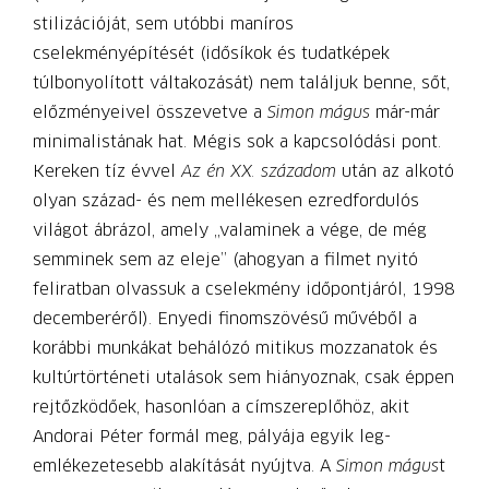
stilizációját, sem utóbbi maníros
cselekményépítését (idősíkok és tudatképek
túlbonyolított váltakozását) nem találjuk benne, sőt,
előzményeivel összevetve a
Simon mágus
már-már
minimalistának hat. Mégis sok a kapcsolódási pont.
Kereken tíz évvel
Az én XX. századom
után az alkotó
olyan század- és nem mellékesen ezredfordulós
világot ábrázol, amely „valaminek a vége, de még
semminek sem az eleje” (ahogyan a filmet nyitó
feliratban olvassuk a cselekmény időpontjáról, 1998
decemberéről). Enyedi finomszövésű művéből a
korábbi munkákat behálózó mitikus mozzanatok és
kultúrtörténeti utalások sem hiányoznak, csak éppen
rejtőzködőek, hasonlóan a címszereplőhöz, akit
Andorai Péter formál meg, pályája egyik leg­
emlékezetesebb alakítását nyújtva. A
Simon mágus
t