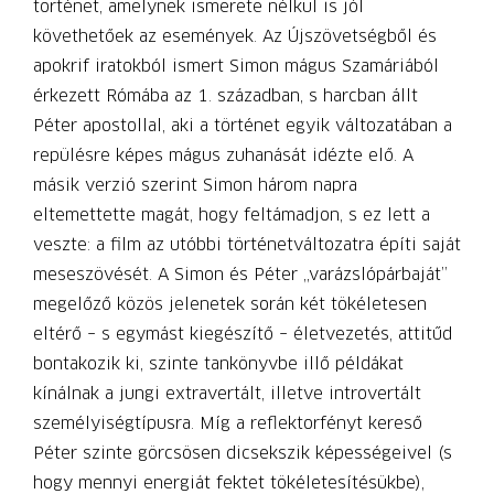
történet, amelynek ismerete nélkül is jól
követhetőek az események. Az Újszövetségből és
apokrif iratokból ismert Simon mágus Szamáriából
érkezett Rómába az 1. században, s harcban állt
Péter apostollal, aki a történet egyik változatában a
repülésre képes mágus zuhanását idézte elő. A
másik verzió szerint Simon három napra
eltemettette magát, hogy feltámadjon, s ez lett a
veszte: a film az utóbbi történetváltozatra építi saját
meseszövését. A Simon és Péter „varázslópárbaját”
megelőző közös jelenetek során két tökéletesen
eltérő – s egymást kiegészítő – életvezetés, attitűd
bontakozik ki, szinte tankönyvbe illő példákat
kínálnak a jungi extravertált, illetve introvertált
személyiségtípusra. Míg a reflektorfényt kereső
Péter szinte görcsösen dicsekszik képességeivel (s
hogy mennyi energiát fektet tökéletesítésükbe),