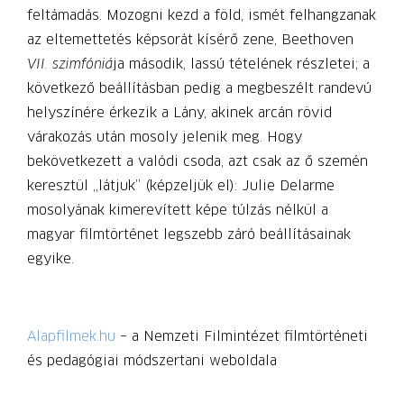
feltámadás. Mozogni kezd a föld, ismét felhangzanak
az eltemettetés képsorát kísérő zene, Beethoven
VII. szimfóniá
ja második, lassú tételének részletei; a
következő beállításban pedig a megbeszélt randevú
helyszínére érkezik a Lány, akinek arcán rövid
várakozás után mosoly jelenik meg. Hogy
bekövetkezett a valódi csoda, azt csak az ő szemén
keresztül „látjuk” (képzeljük el): Julie Delarme
mosolyának kimerevített képe túlzás nélkül a
magyar filmtörténet legszebb záró beállításainak
egyike.
Alapfilmek.hu
– a Nemzeti Filmintézet filmtörténeti
és pedagógiai módszertani weboldala