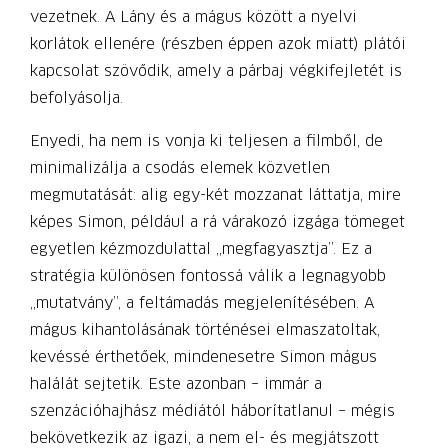
vezetnek. A Lány és a mágus között a nyelvi
korlátok ellenére (részben éppen azok miatt) plátói
kapcsolat szövődik, amely a párbaj végkifejletét is
befolyásolja.
Enyedi, ha nem is vonja ki teljesen a filmből, de
minimalizálja a csodás elemek közvetlen
megmutatását: alig egy-két mozzanat láttatja, mire
képes Simon, például a rá várakozó izgága tömeget
egyetlen kézmozdulattal „megfagyasztja”. Ez a
stratégia különösen fontossá válik a legnagyobb
„mutatvány”, a feltámadás megjelenítésében. A
mágus kihantolásának történései elmaszatoltak,
kevéssé érthetőek, mindenesetre Simon mágus
halálát sejtetik. Este azonban – immár a
szenzációhajhász médiától háborítatlanul – mégis
bekövetkezik az igazi, a nem el- és megjátszott