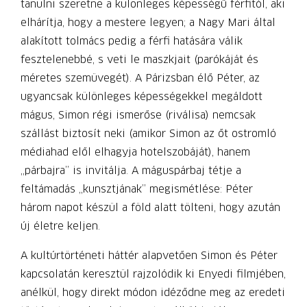
tanulni szeretne a különleges képességű férfitól, aki
elhárítja, hogy a mestere legyen; a Nagy Mari által
alakított tolmács pedig a férfi hatására válik
fesztelenebbé, s veti le maszkjait (parókáját és
méretes szemüvegét). A Párizsban élő Péter, az
ugyancsak különleges képességekkel megáldott
mágus, Simon régi ismerőse (riválisa) nemcsak
szállást biztosít neki (amikor Simon az őt ostromló
médiahad elől elhagyja hotelszobáját), hanem
„párbajra” is invitálja. A máguspárbaj tétje a
feltámadás „kunsztjának” megismétlése: Péter
három napot készül a föld alatt tölteni, hogy azután
új életre keljen.
A kultúrtörténeti háttér alapvetően Simon és Péter
kapcsolatán keresztül rajzolódik ki Enyedi filmjében,
anélkül, hogy direkt módon idéződne meg az eredeti