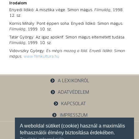
Irodalom
Enyedi Ildikó: A misztika vége. Simon mágus.
Filmvilág
, 1998.
12. sz.
Kornis Mihály: Pont éppen soha. Enyedi Ildikó: Simon mágus.
Filmvilág
, 1999. 10. sz.
Tatár György: Az igaz apokrif. Simon mágus eltemetett tudása.
Filmvilág
, 1999. 10. sz.
Vidovszky György:
És mégis mozog a föld. Enyedi Ildikó: Simon
mágus.
www.filmkultura.hu
A LEXIKONRÓL
ADATVÉDELEM
KAPCSOLAT
IMPRESSZUM
A weboldal sütiket (cookie) használ a maximális
1121 Budapest, Budakeszi u. 38.
felhasználói élmény biztosítása érdekében.
+36 30 785 5595