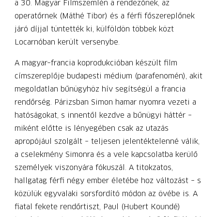
a 30. Magyar Filmszemlén a rendezőnek, az
operatőrnek (Máthé Tibor) és a férfi főszereplőnek
járó díjjal tüntették ki, külföldön többek közt
Locarnóban került versenybe.
A magyar–francia koprodukcióban készült film
címszereplője budapesti médium (parafenomén), akit
megoldatlan bűnügyhöz hív segítségül a francia
rendőrség. Párizsban Simon hamar nyomra vezeti a
ha­tóságokat, s innentől kezdve a bűnügyi háttér –
miként előtte is lényegében csak az utazás
apropójául szolgált – teljesen jelentéktelenné válik,
a cselekmény Simonra és a vele kapcsolatba kerülő
személyek viszonyára fókuszál. A titokzatos,
hallgatag férfi négy ember életébe hoz változást – s
közülük egyvalaki sorsfordító módon az övébe is. A
fiatal fekete rendőrtiszt, Paul (Hubert Koundé)