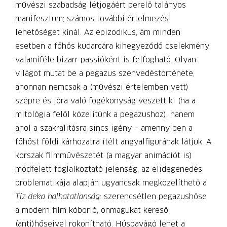
művészi szabadság létjogáért perelő talányos
manifesztum; számos további értelmezési
lehetőséget kínál. Az epizodikus, ám minden
esetben a főhős kudarcára kihegyeződő cselekmény
valamiféle bizarr passióként is felfogható. Olyan
világot mutat be a pegazus szenvedéstörténete,
ahonnan nemcsak a (művészi értelemben vett)
szépre és jóra való fogékonyság veszett ki (ha a
mitológia felől közelítünk a pegazushoz), hanem
ahol a szakralitásra sincs igény – amennyiben a
főhőst földi kárhozatra ítélt angyalfigurának látjuk. A
korszak filmművészetét (a magyar animációt is)
módfelett foglalkoztató jelenség, az elidegenedés
problematikája alapján ugyancsak megközelíthető a
Tíz deka halhatatlanság
: szerencsétlen pegazushőse
a modern film kóborló, önmagukat kereső
(anti)hőseivel rokonítható. Húsbavágó lehet a