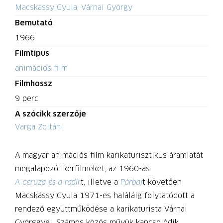
Macskássy Gyula
,
Várnai György
Bemutató
1966
Filmtípus
animációs film
Filmhossz
9 perc
A szócikk szerzője
Varga Zoltán
A magyar animációs film karikaturisztikus áramlatát
megalapozó ikerfilmeket, az 1960-as
A ceruza és a radír
t, illetve a
Párbaj
t követően
Macskássy Gyula 1971-es haláláig folytatódott a
rendező együttműködése a karikaturista Várnai
Györggyel. Számos közös művük kapcsolódik