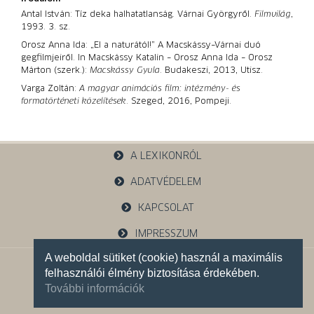
Antal István: Tíz deka halhatatlanság. Várnai Györgyről.
Filmvilág
,
1993. 3. sz.
Orosz Anna Ida: „El a naturától!” A Macskássy–Várnai duó
gegfilmjeiről. In Macskássy Katalin – Orosz Anna Ida – Orosz
Márton (szerk.):
Macskássy Gyula
. Budakeszi, 2013, Utisz.
Varga Zoltán:
A magyar animációs film: intézmény- és
formatörténeti közelítések
. Szeged, 2016, Pompeji.
A LEXIKONRÓL
ADATVÉDELEM
KAPCSOLAT
IMPRESSZUM
A weboldal sütiket (cookie) használ a maximális
1121 Budapest, Budakeszi u. 38.
felhasználói élmény biztosítása érdekében.
+36 30 785 5595
További információk
Facebook oldalunk