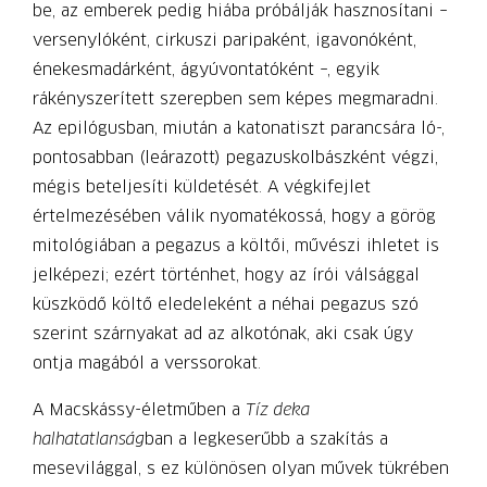
be, az emberek pedig hiába próbálják hasznosítani –
versenylóként, cirkuszi paripaként, igavonóként,
énekesmadárként, ágyúvontatóként –, egyik
rákényszerített szerepben sem képes megmaradni.
Az epilógusban, miután a katonatiszt parancsára ló-,
pontosabban (leárazott) pegazuskolbászként végzi,
mégis beteljesíti küldetését. A végkifejlet
értelmezésében válik nyomatékossá, hogy a görög
mitológiában a pegazus a költői, művészi ihletet is
jelképezi; ezért történhet, hogy az írói válsággal
küszködő költő eledeleként a néhai pegazus szó
szerint szárnyakat ad az alkotónak, aki csak úgy
ontja magából a verssorokat.
A Macskássy-életműben a
Tíz deka
halhatatlanság
ban a legkeserűbb a szakítás a
mesevilággal, s ez különösen olyan művek tükrében