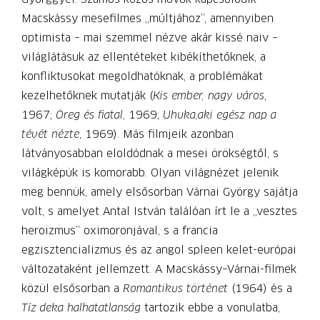
Macskássy mesefilmes „múltjához”, amennyiben
optimista – mai szemmel nézve akár kissé naiv –
világlátásuk az ellentéteket kibékíthetőknek, a
konfliktusokat megoldhatóknak, a problémákat
kezelhetőknek mutatják (
Kis ember, nagy város
,
1967;
Öreg és fiatal
, 1969;
Uhuka,aki egész nap a
tévét nézte
, 1969). Más filmjeik azonban
látványosabban eloldódnak a mesei örökségtől, s
világképük is komorabb. Olyan világnézet jelenik
meg bennük, amely elsősorban Várnai György sajátja
volt, s amelyet Antal István találóan írt le a „vesztes
heroizmus” oximoronjával, s a francia
egzisztencializmus és az angol ­spleen kelet-európai
változataként jellemzett. A Macskássy–Várnai-filmek
közül elsősorban a
Romantikus történet
(1964) és a
Tíz deka halhatatlanság
tartozik ebbe a vonu­latba,