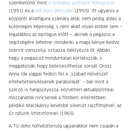
szembetűnő, mint
A kiskakas gyémánt félkrajcárja
(1951) és a
Két bors ökröcske
(1955). Itt ugyanis a
központi állatfigura számára átok, nem pedig áldás a
különleges képesség, s nem akad olyan ember sem –
legalábbis az epilógus előtt –, akinek a pegazus a
segítségére lehetne: mindenki a maga kénye-kedve
szerint vonszolja, szíjazza, béklyózza őt. Abban,
hogy a pegazust minduntalan korlátozzák, s
meggátolják, hogy beteljesíthesse sorsát, Orosz
Anna Ida joggal fedezi fel a „szabad művészet
ellehetetlenülésének paraboláját” – bár mint a
szerző is hangsúlyozza, közvetlen aktuálpolitikai
mozzanatok nincsenek a filmben, ellentétben
például Macskássy kevésbé sikerült rajzfilmjével, az
Ez nálunk lehetetlen
nel (1965).
A
Tíz deka halhatatlanság
ugyanakkor nem csupán a