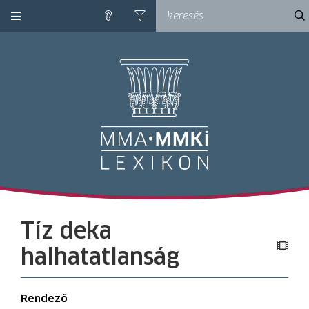
kategóriák
ke
súgó
szűrés
M
Tíz deka
halhatatlanság
Rendező