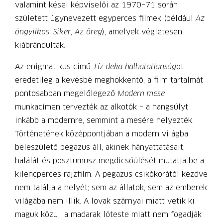
valamint kései képviselői az 1970–71 során
született úgynevezett egyperces filmek (például
Az
öngyilkos
,
Siker
,
Az öreg
), amelyek végletesen
kiábrándultak.
Az enigmatikus című
Tíz deka halhatatlanság
ot
eredetileg a kevésbé meghökkentő, a film tartalmát
pontosabban megelőlegező
Modern mese
munkacímen tervezték az alkotók – a hangsúlyt
inkább a modernre, semmint a mesére helyezték.
Történetének középpontjában a modern világba
beleszülető pegazus áll, akinek hányattatásait,
halálát és posztumusz megdicsőülését mutatja be a
kilencperces rajzfilm. A pegazus csikókorától kezdve
nem találja a helyét; sem az állatok, sem az emberek
világába nem illik. A lovak szárnyai miatt vetik ki
maguk közül, a madarak lóteste miatt nem fogadják