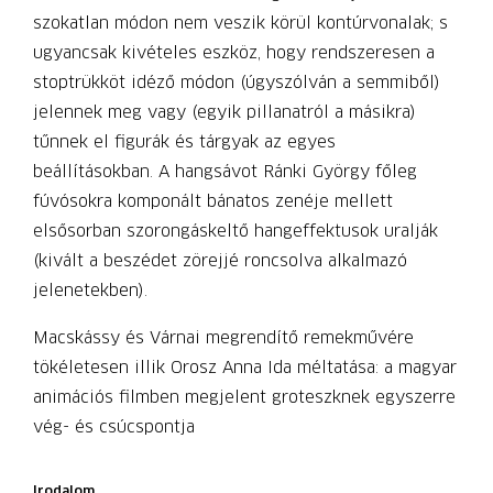
szokatlan módon nem veszik körül kontúrvonalak; s
ugyancsak kivételes eszköz, hogy rendszeresen a
stoptrükköt idéző módon (úgyszólván a semmiből)
jelennek meg vagy (egyik pillanatról a másikra)
tűnnek el figurák és tárgyak az egyes
beállításokban. A hangsávot Ránki György főleg
fúvósokra komponált bánatos zenéje mellett
elsősorban szorongáskeltő hangeffektusok uralják
(kivált a beszédet zörejjé roncsolva alkalmazó
jelenetekben).
Macskássy és Várnai megrendítő remekművére
tökéletesen illik Orosz Anna Ida méltatása: a magyar
animációs filmben megjelent groteszknek egyszerre
vég- és csúcspontja
Irodalom