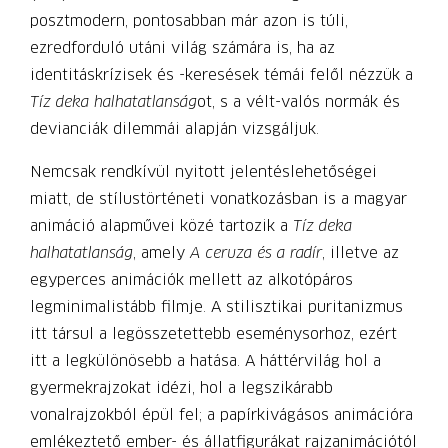
posztmodern, pontosabban már azon is túli,
ezredforduló utáni világ számára is, ha az
identitáskrízisek és -keresések témái felől nézzük a
Tíz deka halhatatlanság
ot, s a vélt-valós normák és
devianciák dilemmái alapján vizsgáljuk.
Nemcsak rendkívül nyitott jelentéslehetőségei
miatt, de stílustörténeti vonatkozásban is a magyar
animáció alapművei közé tartozik a
Tíz deka
halhatatlanság
, amely
A ceruza és a radír
, illetve az
egyperces animációk mellett az alkotópáros
legminimalistább filmje. A stilisztikai puritanizmus
itt társul a legösszetettebb eseménysorhoz, ezért
itt a legkülönösebb a hatása. A háttérvilág hol a
gyermekrajzokat idézi, hol a legszikárabb
vonalrajzokból épül fel; a papírkivágásos animációra
emlékeztető ember- és állatfigurákat rajzanimációtól