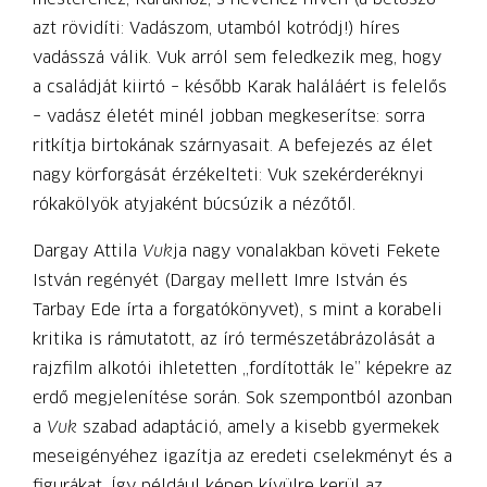
azt rövidíti: Vadászom, utamból kotródj!) híres
vadásszá válik. Vuk arról sem feledkezik meg, hogy
a családját kiirtó – később Karak haláláért is felelős
– vadász életét minél jobban megkeserítse: sorra
ritkítja birtokának szárnyasait. A befejezés az élet
nagy körforgását érzékelteti: Vuk szekérderéknyi
rókakölyök atyjaként búcsúzik a nézőtől.
Dargay Attila
Vuk
ja nagy vonalakban követi Fekete
István regényét (Dargay mellett Imre István és
Tarbay Ede írta a forgatókönyvet), s mint a korabeli
kritika is rámutatott, az író természetábrázolását a
rajzfilm alkotói ihletetten „fordították le” képekre az
erdő megjelenítése során. Sok szempontból azonban
a
Vuk
szabad adaptáció, amely a kisebb gyermekek
meseigényéhez igazítja az eredeti cselekményt és a
figurákat. Így például képen kívülre kerül az