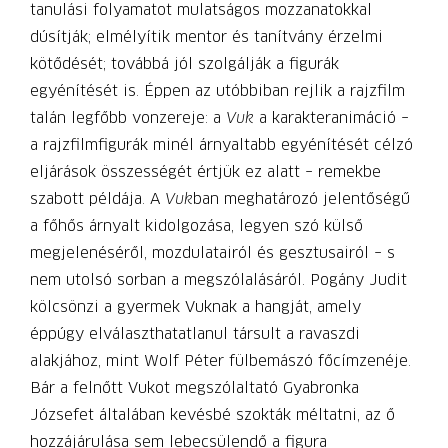
tanulási folyamatot mulatságos mozzanatokkal
dúsítják; elmélyítik mentor és tanítvány érzelmi
kötődését; továbbá jól szolgálják a figurák
egyénítését is. Éppen az utóbbiban rejlik a rajzfilm
talán legfőbb vonzereje: a
Vuk
a karakteranimáció –
a rajzfilmfigurák minél árnyaltabb egyénítését célzó
eljárások összességét értjük ez alatt – remekbe
szabott példája. A
Vuk
ban meghatározó jelentőségű
a főhős árnyalt kidolgozása, legyen szó külső
megjelenéséről, mozdulatairól és gesztusairól – s
nem utolsó sorban a megszólalásáról. Pogány Judit
kölcsönzi a gyermek Vuknak a hangját, amely
éppúgy elválaszthatatlanul társult a ravaszdi
alakjához, mint Wolf Péter fülbemászó főcímzenéje.
Bár a felnőtt Vukot megszólaltató Gyabronka
Józsefet általában kevésbé szokták méltatni, az ő
hozzájárulása sem lebecsülendő a figura