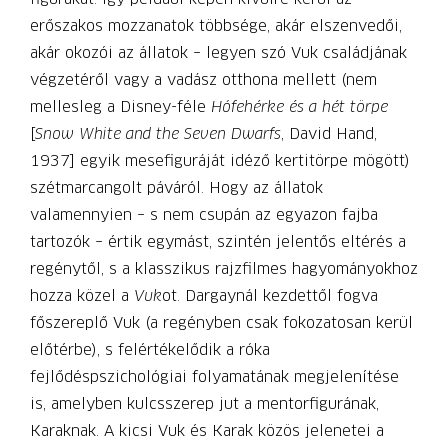
erőszakos mozzanatok többsége, akár elszenvedői,
akár okozói az állatok – legyen szó Vuk családjának
végzetéről vagy a vadász otthona mellett (nem
mellesleg a Disney-féle
Hófehérke és a hét törpe
[
Snow White and the Seven Dwarfs
, David Hand,
1937] egyik mesefiguráját idéző kertitörpe mögött)
szétmarcangolt páváról. Hogy az állatok
valamennyien – s nem csupán az egyazon fajba
tartozók – értik egymást, szintén jelentős eltérés a
regénytől, s a klasszikus rajzfilmes hagyományokhoz
hozza közel a
Vuk
ot. Dargaynál kezdettől fogva
főszereplő Vuk (a regényben csak fokozatosan kerül
előtérbe), s felértékelődik a róka
fejlődéspszichológiai folyamatának megjelenítése
is, amelyben kulcs­sze­rep jut a mentorfigurának,
Karaknak. A kicsi Vuk és Karak közös jelenetei a