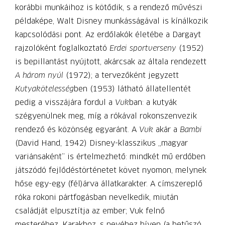
korábbi munkáihoz is kötődik, s a rendező művészi
példaképe, Walt Disney munkásságával is kínálkozik
kapcsolódási pont. Az erdőlakók életébe a Dargayt
rajzolóként foglalkoztató
Erdei sportverseny
(1952)
is bepillantást nyújtott, akárcsak az általa rendezett
A három nyúl
(1972); a tervezőként jegyzett
Kutyakötelesség
ben (1953) látható állatellentét
pedig a visszájára fordul a
Vuk
ban: a kutyák
szégyenülnek meg, míg a rókával rokonszenvezik
rendező és közönség egyaránt. A
Vuk
akár a
Bambi
(David Hand, 1942) Disney-klasszikus „magyar
variánsaként” is értelmezhető: mindkét mű erdőben
játszódó fejlődéstörténetet követ nyomon, melynek
hőse egy-egy (fél)árva állatkarakter. A címszereplő
róka rokoni pártfogásban nevelkedik, miután
családját elpusztítja az ember; Vuk felnő
mesteréhez, Karakhoz, s nevéhez híven (a betűszó