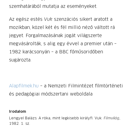
szemhatárából mutatja az eseményeket.
Az egész estés
Vuk
szenzációs sikert aratott a
mozikban, közel két és fél millió néző váltott rá
jegyet. Forgalmazásának jogát világszerte
megvásárolták, s alig egy évvel a premier után –
1982 karácsonyán – a BBC főműsoridőben
sugározta.
Alapfilmek.hu
– a Nemzeti Filmintézet filmtörténeti
és pedagógiai módszertani weboldala
Irodalom
Lengyel Balázs: A róka, mint legkisebb királyfi. Vuk.
Filmvilág
,
1982. 1. sz.