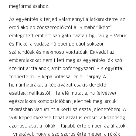
megformálásához.
Az egyénítés kiterjed valamennyi állatkarakterre, az
erdőlakó epizódszereplőktől a „Simabőrűként”
emlegetett embert szolgáló háztáji figurákig – Vahur
és Fickó, a vadász hű ebei például sokszor
szánandóak és megmosolyogtatóak. Egyedül az
emberalakokat nem illeti meg az egyénítés, ők szó
szerint arctalanok, amit pofonegyszerű – s egyúttal
többértelmű – képalkotással ér el Dargay. A
humánfigurákat a képkivágat csakis deréktól –
esetleg mellkastól – lefelé mutatja, ha (elvétve)
egészalakos kompozícióban jelennek meg, arcuk
takarásban van (mint a kerti szieszta jelenetében). A
Vuk
kép­építkezése tehát azzal is erősíti a közönség
azonosulását a rókák – tágabb értelemben az állatok
– világával, hogy a szó szoros értelmében a rókák