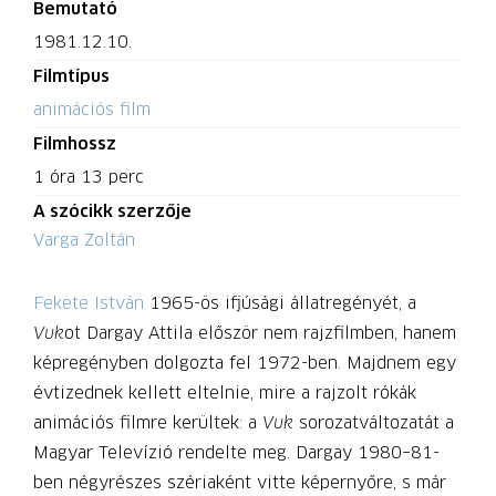
Bemutató
1981.12.10.
Filmtípus
animációs film
Filmhossz
1 óra 13 perc
A szócikk szerzője
Varga Zoltán
Fekete István
1965-ös ifjúsági állatregényét, a
Vuk
ot Dargay Attila először nem rajzfilmben, hanem
képregényben dolgozta fel 1972-ben. Majdnem egy
évtizednek kellett eltelnie, mire a rajzolt rókák
animációs filmre kerültek: a
Vuk
sorozatváltozatát a
Magyar Televízió rendelte meg. Dargay 1980–81-
ben négyrészes szériaként vitte képernyőre, s már