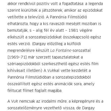
akkor rendkívül pozitív volt a fogadtatása: a legenda
szerint kiürültek a játszóterek, amikor az epizódokat
vetítette a televízió. A Pannónia Filmstúdió
elhatározta, hogy a kis ravaszdi meséjét moziban is
bemutatják, s – alig fél év alatt – 1981 végére
elkészült a sorozatepizódokat összekapcsoló egész
estés verzió. (Dargay előzőleg a külföldi
megrendelésre készült
La Fontaine-
sorozattal
[1969–71] már szerzett tapasztalatokat a
szériaepizódokból szerkeszthető egész estés film
kihívásait illetően.) A
Vuk
kal vette kezdetét a
Pannónia Filmstúdióban a sorozatepizódokból
összeállított egész estés animációk sora, amely
féltucat filmet foglalt magába.
A
Vuk
nemcsak az irodalmi műre, a képregényre és a
sorozatelőzményre vezethető vissza, de Dargay